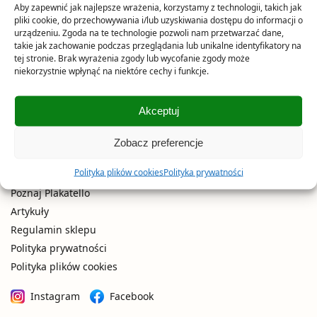
Aby zapewnić jak najlepsze wrażenia, korzystamy z technologii, takich jak
Plakaty vintage / retro
pliki cookie, do przechowywania i/lub uzyskiwania dostępu do informacji o
urządzeniu. Zgoda na te technologie pozwoli nam przetwarzać dane,
Plakaty do pokoju dziecięcego
takie jak zachowanie podczas przeglądania lub unikalne identyfikatory na
Plakaty czarno-białe
tej stronie. Brak wyrażenia zgody lub wycofanie zgody może
niekorzystnie wpłynąć na niektóre cechy i funkcje.
Plakaty z twarzami kobiet
Plakaty art déco
Plakaty włoskie / śródziemnomorskie
Akceptuj
Zestawy i galerie plakatów
Zobacz preferencje
PLAKATELLO
Polityka plików cookies
Polityka prywatności
Poznaj Plakatello
Artykuły
Regulamin sklepu
Polityka prywatności
Polityka plików cookies
Instagram
Facebook