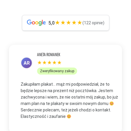
★★★★★
5,0
(122 opinie)
ANETA ROMANEK
★★★★★
AR
Zweryfikowany zakup
Zakupiłam plakat... mąż mi podpowiedział, że to
Z
będzie lepsze na prezent niż pocztówka. Jestem
p
zachwycona i wiem, że nie ostatni mój zakup, bo już
b
mam plan na te plakaty w swoim nowym domu
t
Serdecznie polecam, też jeżeli chodzi o kontakt.
m
Elastyczność i zaufanie
w
O