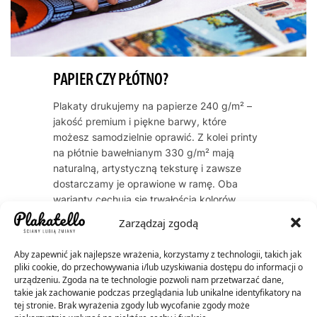
PAPIER CZY PŁÓTNO?
Plakaty drukujemy na papierze 240 g/m² –
jakość premium i piękne barwy, które
możesz samodzielnie oprawić. Z kolei printy
na płótnie bawełnianym 330 g/m² mają
naturalną, artystyczną teksturę i zawsze
dostarczamy je oprawione w ramę. Oba
warianty cechują się trwałością kolorów
przez dekady – do 60 lat dla plakatów, do
Zarządzaj zgodą
200 lat dla płócien.
Aby zapewnić jak najlepsze wrażenia, korzystamy z technologii, takich jak
pliki cookie, do przechowywania i/lub uzyskiwania dostępu do informacji o
urządzeniu. Zgoda na te technologie pozwoli nam przetwarzać dane,
takie jak zachowanie podczas przeglądania lub unikalne identyfikatory na
tej stronie. Brak wyrażenia zgody lub wycofanie zgody może