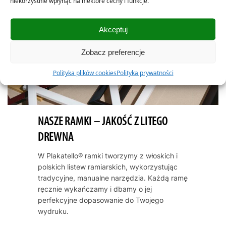
niekorzystnie wpłynąć na niektóre cechy i funkcje.
Akceptuj
Zobacz preferencje
Polityka plików cookies
Polityka prywatności
NASZE RAMKI – JAKOŚĆ Z LITEGO
DREWNA
W Plakatello® ramki tworzymy z włoskich i
polskich listew ramiarskich, wykorzystując
tradycyjne, manualne narzędzia. Każdą ramę
ręcznie wykańczamy i dbamy o jej
perfekcyjne dopasowanie do Twojego
wydruku.