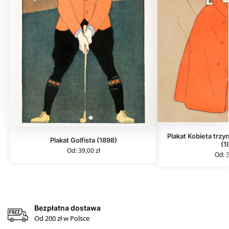
Plakat Kobieta trzy
Plakat Golfista (1898)
(1
Od:
39,00
zł
Od:
Bezpłatna dostawa
Od 200 zł w Polsce