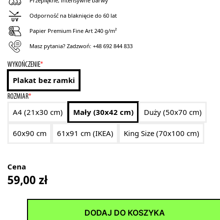
Przepiękne, intensywne barwy
Odporność na blaknięcie do 60 lat
Papier Premium Fine Art 240 g/m²
Masz pytania? Zadzwoń:
+48 692 844 833
WYKOŃCZENIE
*
Plakat bez ramki
ROZMIAR
*
A4 (21x30 cm)
Mały (30x42 cm)
Duży (50x70 cm)
60x90 cm
61x91 cm (IKEA)
King Size (70x100 cm)
Cena
59,00
zł
DODAJ DO KOSZYKA