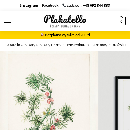
Instagram
|
Facebook
|
Zadzwoń:
+48 692 844 833
0
Bezpłatna wysyłka od 200 zł
Plakatello
»
Plakaty
»
Plakaty Herman Henstenburgh - Barokowy mikroświat XVI