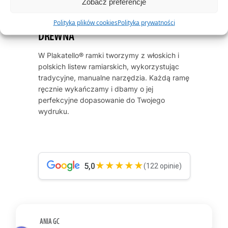
Zobacz preferencje
NASZE RAMKI – JAKOŚĆ Z LITEGO
Polityka plików cookies
Polityka prywatności
DREWNA
W Plakatello® ramki tworzymy z włoskich i
polskich listew ramiarskich, wykorzystując
tradycyjne, manualne narzędzia. Każdą ramę
ręcznie wykańczamy i dbamy o jej
perfekcyjne dopasowanie do Twojego
wydruku.
★★★★★
5,0
(122 opinie)
ANETA ROMANEK