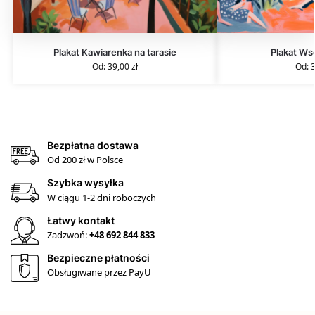
Plakat Kawiarenka na tarasie
Plakat Ws
Od:
39,00
zł
Od:
Bezpłatna dostawa
Od 200 zł w Polsce
Szybka wysyłka
W ciągu 1-2 dni roboczych
Łatwy kontakt
Zadzwoń:
+48 692 844 833
Bezpieczne płatności
Obsługiwane przez PayU