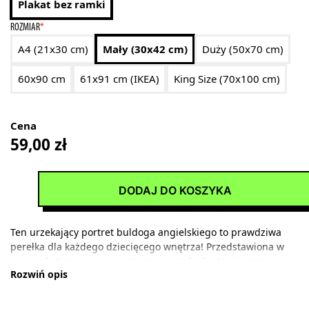
Plakat bez ramki
ROZMIAR
*
A4 (21x30 cm)
Mały (30x42 cm)
Duży (50x70 cm)
60x90 cm
61x91 cm (IKEA)
King Size (70x100 cm)
Cena
59,00
zł
DODAJ DO KOSZYKA
Ten urzekający portret buldoga angielskiego to prawdziwa
perełka dla każdego dziecięcego wnętrza! Przedstawiona w
minimalistycznym, geometrycznym stylu ilustracja emanuje
Rozwiń opis
niewinnością i łagodnością, która natychmiast podbije serca
najmłodszych domowników. Spojrzenie tego sympatycznego
czworonoga, pełne ciepła i przyjaźni, sprawia, że każde