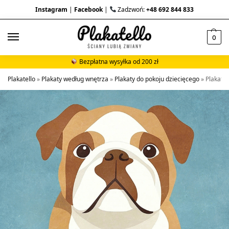
Instagram
|
Facebook
|
Zadzwoń:
+48 692 844 833
0
Bezpłatna wysyłka od 200 zł
Plakatello
»
Plakaty według wnętrza
»
Plakaty do pokoju dziecięcego
»
Plakat b