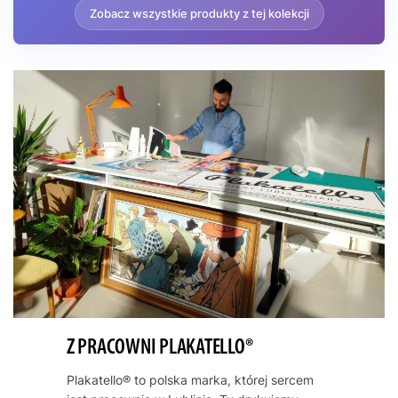
Zobacz wszystkie produkty z tej kolekcji
Ten plakat doskonale komponuje się z wnętrzami w stylu
vintage, retro czy eklektycznym. Plakatello oferuje ten
wyjątkowy reprint dla miłośników impresjonizmu i historii
sztuki europejskiej.
Z PRACOWNI PLAKATELLO®
Plakatello® to polska marka, której sercem