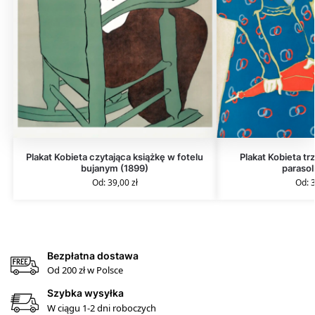
Plakat Kobieta czytająca książkę w fotelu
Plakat Kobieta t
bujanym (1899)
parasol
Od:
39,00
zł
Od:
Bezpłatna dostawa
Od 200 zł w Polsce
Szybka wysyłka
W ciągu 1-2 dni roboczych