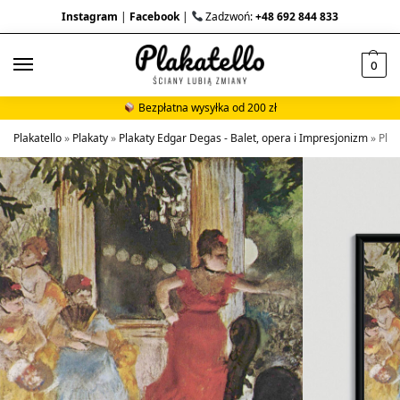
Instagram
|
Facebook
|
Zadzwoń:
+48 692 844 833
0
Bezpłatna wysyłka od 200 zł
Plakatello
»
Plakaty
»
Plakaty Edgar Degas - Balet, opera i Impresjonizm
»
Plak