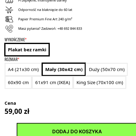
Przepiękne, intensywne barwy
Odporność na blaknięcie do 60 lat
Papier Premium Fine Art 240 g/m²
Masz pytania? Zadzwoń:
+48 692 844 833
WYKOŃCZENIE
*
Plakat bez ramki
ROZMIAR
*
A4 (21x30 cm)
Mały (30x42 cm)
Duży (50x70 cm)
60x90 cm
61x91 cm (IKEA)
King Size (70x100 cm)
Cena
59,00
zł
DODAJ DO KOSZYKA