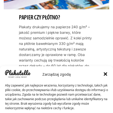
PAPIER CZY PŁÓTNO?
Plakaty drukujemy na papierze 240 g/m² –
jakość premium i piękne barwy, które
możesz samodzielnie oprawić. Z kolei printy
na płótnie bawełnianym 330 g/m² mają
naturalną, artystyczną teksturę i zawsze
dostarczamy je oprawione w ramę. Oba
warianty cechują się trwałością kolorów
przez dekady – do 60 lat dla plakatów, do
200 lat dla płócien.
Zarządzaj zgodą
Aby zapewnić jak najlepsze wrażenia, korzystamy z technologii, takich jak
pliki cookie, do przechowywania i/lub uzyskiwania dostępu do informacji o
urządzeniu. Zgoda na te technologie pozwoli nam przetwarzać dane,
takie jak zachowanie podczas przeglądania lub unikalne identyfikatory na
tej stronie. Brak wyrażenia zgody lub wycofanie zgody może
niekorzystnie wpłynąć na niektóre cechy i funkcje.