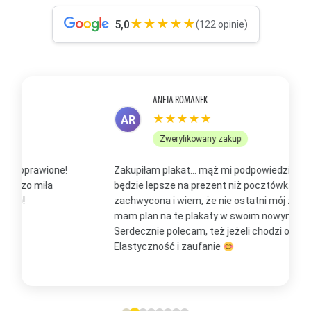
★★★★★
5,0
(122 opinie)
ANETA ROMANEK
★★★★★
AR
Zweryfikowany zakup
Zakupiłam plakat... mąż mi podpowiedział, że to
Z
będzie lepsze na prezent niż pocztówka. Jestem
p
zachwycona i wiem, że nie ostatni mój zakup, bo już
b
mam plan na te plakaty w swoim nowym domu
t
Serdecznie polecam, też jeżeli chodzi o kontakt.
m
Elastyczność i zaufanie
w
O