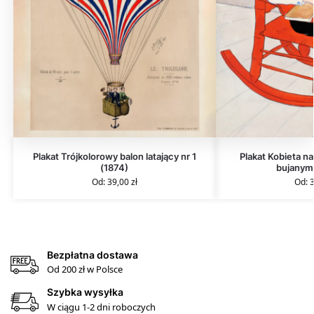
Plakat Trójkolorowy balon latający nr 1
Plakat Kobieta n
(1874)
bujanym 
Od:
39,00
zł
Od:
Bezpłatna dostawa
Od 200 zł w Polsce
Szybka wysyłka
W ciągu 1-2 dni roboczych