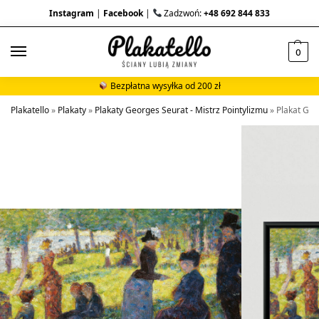
Instagram
|
Facebook
|
Zadzwoń:
+48 692 844 833
0
Bezpłatna wysyłka od 200 zł
Plakatello
»
Plakaty
»
Plakaty Georges Seurat - Mistrz Pointylizmu
»
Plakat Geo