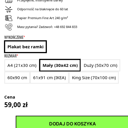
Przepiękne, intensywne barwy
Odporność na blaknięcie do 60 lat
Papier Premium Fine Art 240 g/m²
Masz pytania? Zadzwoń:
+48 692 844 833
WYKOŃCZENIE
*
Plakat bez ramki
ROZMIAR
*
A4 (21x30 cm)
Mały (30x42 cm)
Duży (50x70 cm)
60x90 cm
61x91 cm (IKEA)
King Size (70x100 cm)
Cena
59,00
zł
DODAJ DO KOSZYKA