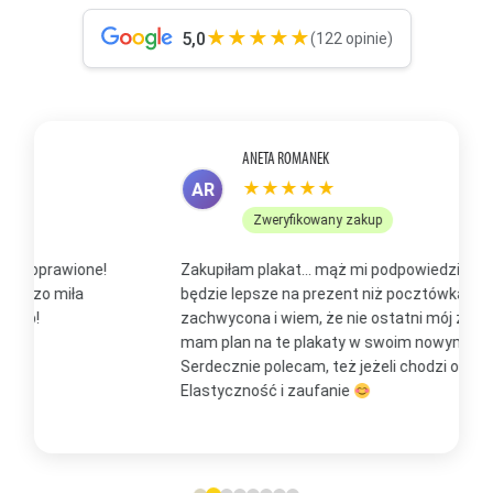
★★★★★
5,0
(122 opinie)
ANETA ROMANEK
★★★★★
AR
Zweryfikowany zakup
Zakupiłam plakat... mąż mi podpowiedział, że to
Z
będzie lepsze na prezent niż pocztówka. Jestem
p
zachwycona i wiem, że nie ostatni mój zakup, bo już
b
mam plan na te plakaty w swoim nowym domu
t
Serdecznie polecam, też jeżeli chodzi o kontakt.
m
Elastyczność i zaufanie
w
O