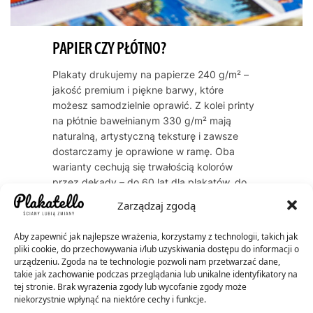
PAPIER CZY PŁÓTNO?
Plakaty drukujemy na papierze 240 g/m² –
jakość premium i piękne barwy, które
możesz samodzielnie oprawić. Z kolei printy
na płótnie bawełnianym 330 g/m² mają
naturalną, artystyczną teksturę i zawsze
dostarczamy je oprawione w ramę. Oba
warianty cechują się trwałością kolorów
przez dekady – do 60 lat dla plakatów, do
200 lat dla płócien.
Zarządzaj zgodą
Aby zapewnić jak najlepsze wrażenia, korzystamy z technologii, takich jak
pliki cookie, do przechowywania i/lub uzyskiwania dostępu do informacji o
urządzeniu. Zgoda na te technologie pozwoli nam przetwarzać dane,
takie jak zachowanie podczas przeglądania lub unikalne identyfikatory na
tej stronie. Brak wyrażenia zgody lub wycofanie zgody może
niekorzystnie wpłynąć na niektóre cechy i funkcje.