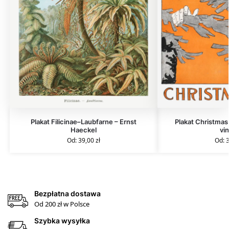
Plakat Filicinae–Laubfarne – Ernst
Plakat Christmas
Haeckel
vi
Od:
39,00
zł
Od:
Bezpłatna dostawa
Od 200 zł w Polsce
Szybka wysyłka