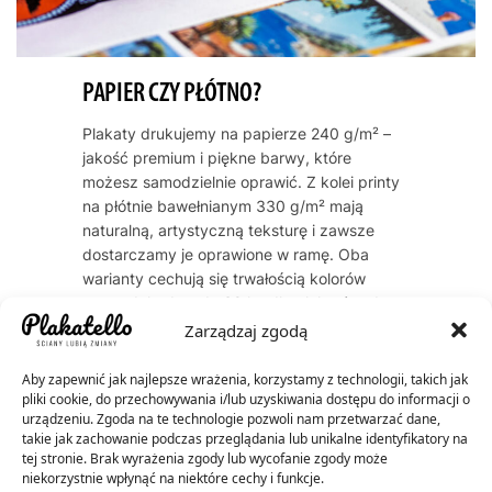
PAPIER CZY PŁÓTNO?
Plakaty drukujemy na papierze 240 g/m² –
jakość premium i piękne barwy, które
możesz samodzielnie oprawić. Z kolei printy
na płótnie bawełnianym 330 g/m² mają
naturalną, artystyczną teksturę i zawsze
dostarczamy je oprawione w ramę. Oba
warianty cechują się trwałością kolorów
przez dekady – do 60 lat dla plakatów, do
200 lat dla płócien.
Zarządzaj zgodą
Aby zapewnić jak najlepsze wrażenia, korzystamy z technologii, takich jak
pliki cookie, do przechowywania i/lub uzyskiwania dostępu do informacji o
urządzeniu. Zgoda na te technologie pozwoli nam przetwarzać dane,
takie jak zachowanie podczas przeglądania lub unikalne identyfikatory na
tej stronie. Brak wyrażenia zgody lub wycofanie zgody może
niekorzystnie wpłynąć na niektóre cechy i funkcje.