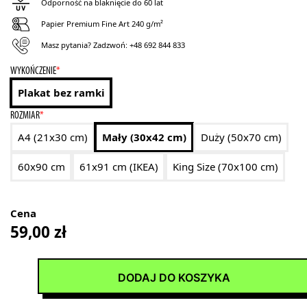
Odporność na blaknięcie do 60 lat
Papier Premium Fine Art 240 g/m²
Masz pytania? Zadzwoń:
+48 692 844 833
WYKOŃCZENIE
*
Plakat bez ramki
ROZMIAR
*
A4 (21x30 cm)
Mały (30x42 cm)
Duży (50x70 cm)
60x90 cm
61x91 cm (IKEA)
King Size (70x100 cm)
Cena
59,00
zł
DODAJ DO KOSZYKA