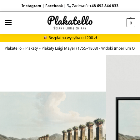
Instagram
|
Facebook
|
Zadzwoń:
+48 692 844 833
0
Bezpłatna wysyłka od 200 zł
Plakatello
»
Plakaty
»
Plakaty Luigi Mayer (1755–1803) - Widoki Imperium Os