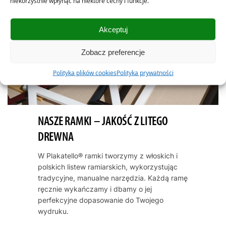
niekorzystnie wpłynąć na niektóre cechy i funkcje.
Akceptuj
Zobacz preferencje
Polityka plików cookies
Polityka prywatności
NASZE RAMKI – JAKOŚĆ Z LITEGO
DREWNA
W Plakatello® ramki tworzymy z włoskich i
polskich listew ramiarskich, wykorzystując
tradycyjne, manualne narzędzia. Każdą ramę
ręcznie wykańczamy i dbamy o jej
perfekcyjne dopasowanie do Twojego
wydruku.