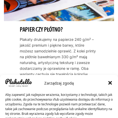
PAPIER CZY PŁÓTNO?
Plakaty drukujemy na papierze 240 g/m² –
jakość premium i piękne barwy, które
możesz samodzielnie oprawić. Z kolei printy
na płótnie bawełnianym 330 g/m² mają
naturalną, artystyczną teksturę i zawsze
dostarczamy je oprawione w ramę. Oba
warianty cechują się trwałością kolorów
przez dekady – do 60 lat dla plakatów, do
Zarządzaj zgodą
200 lat dla płócien.
Aby zapewnić jak najlepsze wrażenia, korzystamy z technologii, takich jak
pliki cookie, do przechowywania i/lub uzyskiwania dostępu do informacji o
urządzeniu. Zgoda na te technologie pozwoli nam przetwarzać dane,
takie jak zachowanie podczas przeglądania lub unikalne identyfikatory na
tej stronie. Brak wyrażenia zgody lub wycofanie zgody może