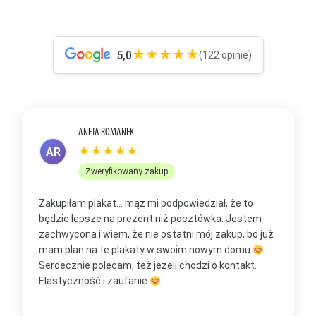
★★★★★
5,0
(122 opinie)
ANETA ROMANEK
★★★★★
AR
Zweryfikowany zakup
Zakupiłam plakat... mąż mi podpowiedział, że to
Z
będzie lepsze na prezent niż pocztówka. Jestem
p
zachwycona i wiem, że nie ostatni mój zakup, bo już
b
mam plan na te plakaty w swoim nowym domu
t
Serdecznie polecam, też jeżeli chodzi o kontakt.
m
Elastyczność i zaufanie
w
O