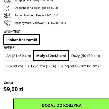
Przepiękne, intensywne barwy
Odporność na blaknięcie do 60 lat
Papier Premium Fine Art 240 g/m²
Masz pytania? Zadzwoń:
+48 692 844 833
WYKOŃCZENIE
*
Plakat bez ramki
ROZMIAR
*
A4 (21x30 cm)
Mały (30x42 cm)
Duży (50x70 cm)
60x90 cm
61x91 cm (IKEA)
King Size (70x100 cm)
Cena
59,00
zł
DODAJ DO KOSZYKA