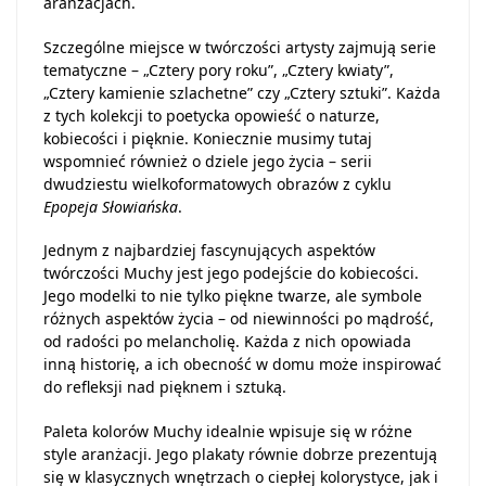
aranżacjach.
Szczególne miejsce w twórczości artysty zajmują serie
tematyczne – „Cztery pory roku”, „Cztery kwiaty”,
„Cztery kamienie szlachetne” czy „Cztery sztuki”. Każda
z tych kolekcji to poetycka opowieść o naturze,
kobiecości i pięknie. Koniecznie musimy tutaj
wspomnieć również o dziele jego życia – serii
dwudziestu wielkoformatowych obrazów z cyklu
Epopeja Słowiańska
.
Jednym z najbardziej fascynujących aspektów
twórczości Muchy jest jego podejście do kobiecości.
Jego modelki to nie tylko piękne twarze, ale symbole
różnych aspektów życia – od niewinności po mądrość,
od radości po melancholię. Każda z nich opowiada
inną historię, a ich obecność w domu może inspirować
do refleksji nad pięknem i sztuką.
Paleta kolorów Muchy idealnie wpisuje się w różne
style aranżacji. Jego plakaty równie dobrze prezentują
się w klasycznych wnętrzach o ciepłej kolorystyce, jak i