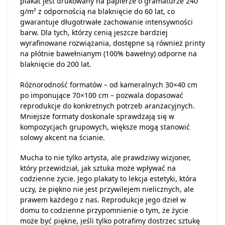
plakat jest drukowany na papierze o gramaturze 240
g/m² z odpornością na blaknięcie do 60 lat, co
gwarantuje długotrwałe zachowanie intensywności
barw. Dla tych, którzy cenią jeszcze bardziej
wyrafinowane rozwiązania, dostępne są również printy
na płótnie bawełnianym (100% bawełny) odporne na
blaknięcie do 200 lat.
Różnorodność formatów – od kameralnych 30×40 cm
po imponujące 70×100 cm – pozwala dopasować
reprodukcje do konkretnych potrzeb aranżacyjnych.
Mniejsze formaty doskonale sprawdzają się w
kompozycjach grupowych, większe mogą stanowić
solowy akcent na ścianie.
Mucha to nie tylko artysta, ale prawdziwy wizjoner,
który przewidział, jak sztuka może wpływać na
codzienne życie. Jego plakaty to lekcja estetyki, która
uczy, że piękno nie jest przywilejem nielicznych, ale
prawem każdego z nas. Reprodukcje jego dzieł w
domu to codzienne przypomnienie o tym, że życie
może być piękne, jeśli tylko potrafimy dostrzec sztukę