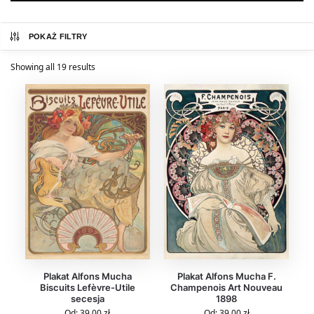
POKAŻ FILTRY
Showing all 19 results
Plakat Alfons Mucha
Plakat Alfons Mucha F.
Biscuits Lefèvre-Utile
Champenois Art Nouveau
secesja
1898
Od:
39,00
zł
Od:
39,00
zł