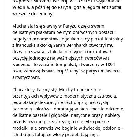
rozpocząć skromną karierę. W 1879 roku wyjechał do
Wiednia, a później do Paryża, gdzie jego talent został
wreszcie doceniony.
Mucha stał się sławny w Paryżu dzięki swoim
delikatnym plakatom pełnym onirycznych postaci i
bogatych ornamentów. Jego ikoniczny plakat teatralny
z francuską aktorką Sarah Bernhardt otworzył mu
drzwi do świata sztuki komercyjnej i ugruntował
pozycję jednego z najważniejszych twórców Art
Nouveau. To właśnie ten plakat, stworzony w 1894
roku, zapoczątkował „erę Muchy” w paryskim świecie
artystycznym.
Charakterystyczny styl Muchy to połączenie
bizantyjskich wpływów z modernistyczną czułością.
Jego plakaty dekoracyjne cechują się niezwykłą
harmonią kolorów – dominują w nich złociste odcienie,
delikatne pastele i głębokie, nasycone brązy. Kobiety
przedstawiane przez artystę to nie tylko piękne
modelki, ale prawdziwe boginie w świeckiej odsłonie –
ich długie, falujące włosy przeplatają się z