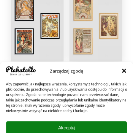
Zestaw 3 plakatów Alfons
Zestaw 3 plakatów Alfons
Zarządzaj zgodą
Mucha: Cycles Perfecta,
Mucha: Job, Biscuits
Monaco-Monte-Carlo, La
Lefèvre-Utile, Wystawa
Plume
Światowa Paryż 1900
Aby zapewnić jak najlepsze wrażenia, korzystamy z technologii, takich jak
Od:
149,00
zł
Od:
149,00
zł
pliki cookie, do przechowywania i/lub uzyskiwania dostępu do informacji o
urządzeniu. Zgoda na te technologie pozwoli nam przetwarzać dane,
takie jak zachowanie podczas przeglądania lub unikalne identyfikatory na
tej stronie. Brak wyrażenia zgody lub wycofanie zgody może
niekorzystnie wpłynąć na niektóre cechy i funkcje.
Akceptuj