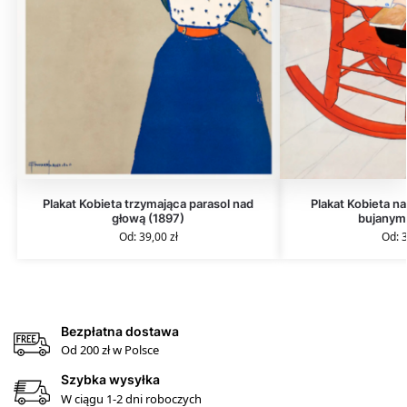
Plakat Kobieta trzymająca parasol nad
Plakat Kobieta n
głową (1897)
bujanym 
Od:
39,00
zł
Od:
Bezpłatna dostawa
Od 200 zł w Polsce
Szybka wysyłka
W ciągu 1-2 dni roboczych