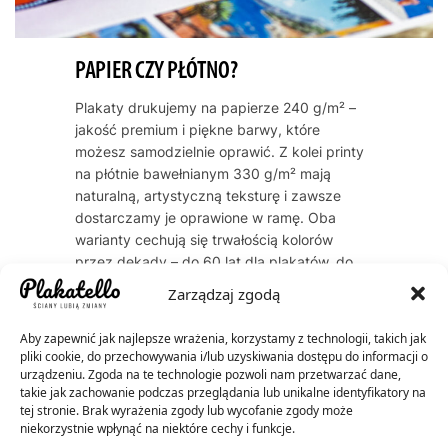
PAPIER CZY PŁÓTNO?
Plakaty drukujemy na papierze 240 g/m² –
jakość premium i piękne barwy, które
możesz samodzielnie oprawić. Z kolei printy
na płótnie bawełnianym 330 g/m² mają
naturalną, artystyczną teksturę i zawsze
dostarczamy je oprawione w ramę. Oba
warianty cechują się trwałością kolorów
przez dekady – do 60 lat dla plakatów, do
200 lat dla płócien.
Zarządzaj zgodą
Aby zapewnić jak najlepsze wrażenia, korzystamy z technologii, takich jak
pliki cookie, do przechowywania i/lub uzyskiwania dostępu do informacji o
urządzeniu. Zgoda na te technologie pozwoli nam przetwarzać dane,
takie jak zachowanie podczas przeglądania lub unikalne identyfikatory na
tej stronie. Brak wyrażenia zgody lub wycofanie zgody może
niekorzystnie wpłynąć na niektóre cechy i funkcje.