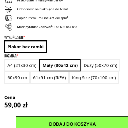
Przepiękne, intensywne barwy
Odporność na blaknięcie do 60 lat
Papier Premium Fine Art 240 g/m²
Masz pytania? Zadzwoń:
+48 692 844 833
WYKOŃCZENIE
*
Plakat bez ramki
ROZMIAR
*
A4 (21x30 cm)
Mały (30x42 cm)
Duży (50x70 cm)
60x90 cm
61x91 cm (IKEA)
King Size (70x100 cm)
Cena
59,00
zł
DODAJ DO KOSZYKA