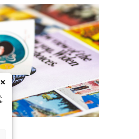
e,
te