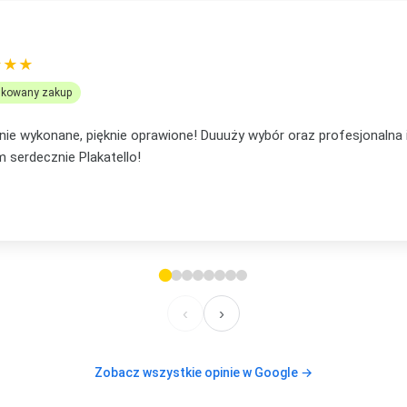
OMANEK
★★★
ikowany zakup
... mąż mi podpowiedział, że to będzie lepsze na prezent niż pocz
em, że nie ostatni mój zakup, bo już mam plan na te plakaty w s
lecam, też jeżeli chodzi o kontakt. Elastyczność i zaufanie
‹
›
Zobacz wszystkie opinie w Google →