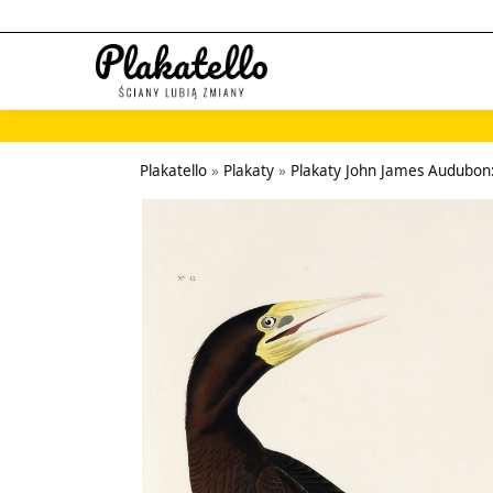
Szukaj...
Plakatello
»
Plakaty
»
Plakaty John James Audubon: B