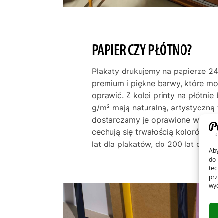
PAPIER CZY PŁÓTNO?
Plakaty drukujemy na papierze 24
premium i piękne barwy, które m
oprawić. Z kolei printy na płótni
g/m² mają naturalną, artystyczną 
dostarczamy je oprawione w ramę
cechują się trwałością kolorów p
lat dla plakatów, do 200 lat dla pł
Aby
do 
tec
prz
wyc