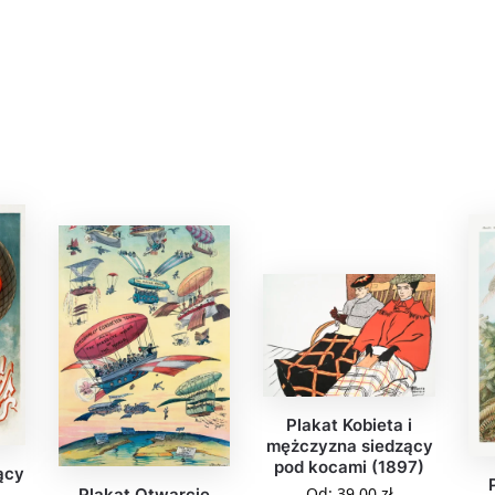
Plakat Kobieta i
mężczyzna siedzący
pod kocami (1897)
ący
Od:
39,00
zł
l
Plakat Otwarcie