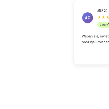
ANETA R
★★
AR
Zweryf
bór oraz profesjonalna i bardzo miła
Zakupiłam plakat
zachwycona i wi
Serdecznie po