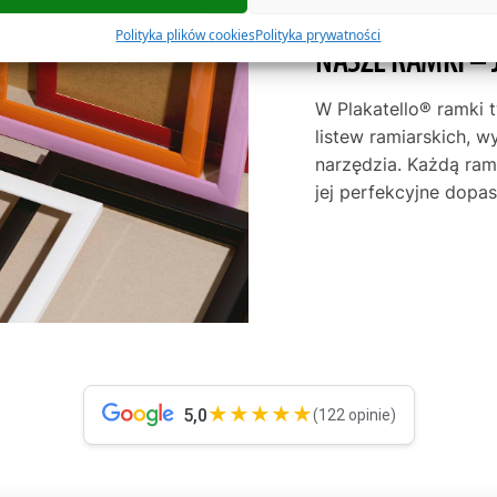
Polityka plików cookies
Polityka prywatności
NASZE RAMKI – 
W Plakatello® ramki 
listew ramiarskich, w
narzędzia. Każdą ra
jej perfekcyjne dop
★★★★★
5,0
(122 opinie)