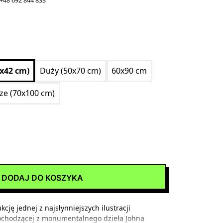
+48 692 844 833
0x42 cm)
Duży (50x70 cm)
60x90 cm
ize (70x100 cm)
DODAJ DO KOSZYKA
cję jednej z najsłynniejszych ilustracji
pochodzącej z monumentalnego dzieła Johna