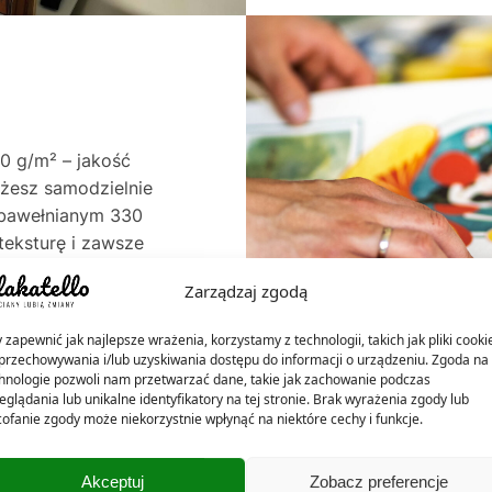
0 g/m² – jakość
ożesz samodzielnie
e bawełnianym 330
teksturę i zawsze
. Oba warianty
Zarządzaj zgodą
rzez dekady – do 60
ócien.
 zapewnić jak najlepsze wrażenia, korzystamy z technologii, takich jak pliki cooki
przechowywania i/lub uzyskiwania dostępu do informacji o urządzeniu. Zgoda na 
hnologie pozwoli nam przetwarzać dane, takie jak zachowanie podczas
eglądania lub unikalne identyfikatory na tej stronie. Brak wyrażenia zgody lub
ofanie zgody może niekorzystnie wpłynąć na niektóre cechy i funkcje.
Akceptuj
Zobacz preferencje