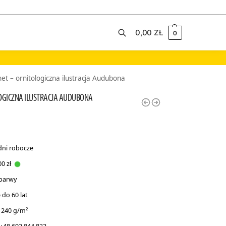
0,00
ZŁ
0
Szukaj
t – ornitologiczna ilustracja Audubona
OGICZNA ILUSTRACJA AUDUBONA
dni robocze
0 zł
 barwy
do 60 lat
 240 g/m²