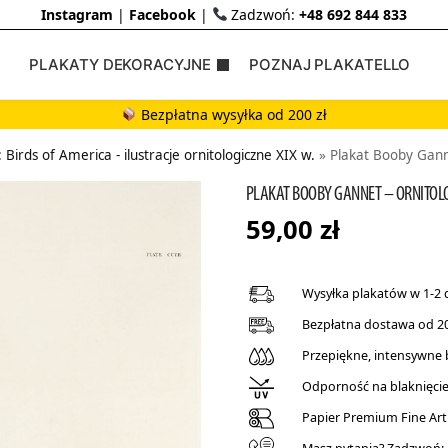
Instagram
|
Facebook
|
Zadzwoń:
+48 692 844 833
PLAKATY DEKORACYJNE
POZNAJ PLAKATELLO
Bezpłatna wysyłka od 200 zł
irds of America - ilustracje ornitologiczne XIX w.
»
Plakat Booby Ganne
PLAKAT BOOBY GANNET – ORNITOL
59,00
zł
Wysyłka plakatów w 1-2 
Bezpłatna dostawa od 20
Przepiękne, intensywne
Odporność na blaknięcie 
Papier Premium Fine Art