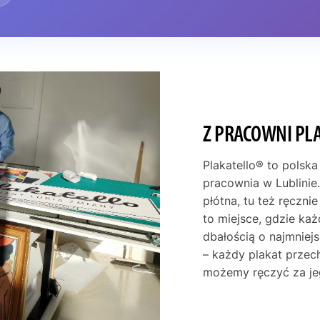
Z PRACOWNI PL
Plakatello® to polska
pracownia w Lublinie.
płótna, tu też ręczni
to miejsce, gdzie ka
dbałością o najmniej
– każdy plakat przec
możemy ręczyć za je