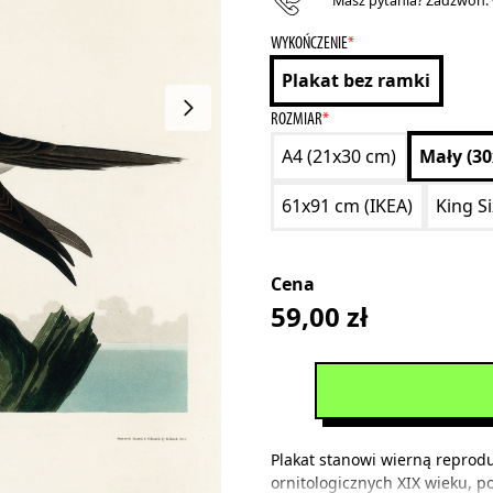
Masz pytania? Zadzwoń:
WYKOŃCZENIE
*
Plakat bez ramki
ROZMIAR
*
A4 (21x30 cm)
Mały (3
61x91 cm (IKEA)
King S
Cena
59,00
zł
Plakat stanowi wierną reproduk
ornitologicznych XIX wieku, 