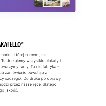
AKATELLO®
 marka, której sercem jest
 Tu drukujemy wszystkie plakaty i
e tworzymy ramy. To nie fabryka –
żde zamówienie powstaje z
szy szczegół. Od druku po oprawę
hodzi przez nasze ręce, dlatego
go jakość.