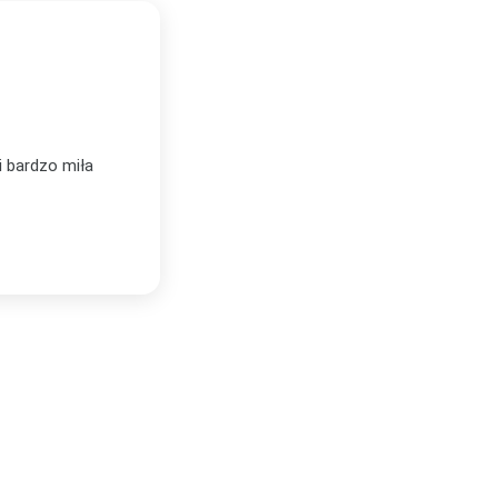
BEATA KOZDROŃ
★★★★★
BK
Zweryfikowany zakup
tówka. Jestem
Zamawiałyśmy w Plakatello trzy plakaty.
woim nowym domu
kompetentny, świetnie doradził dobór tem
Plakaty są bardzo dobrej jakości, świetn
Lublinie!