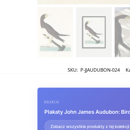
SKU:
P-JJAUDUBON-024
K
KOLEKCJA
Plakaty John James Audubon: Birds
Zobacz wszystkie produkty z tej kolekcji