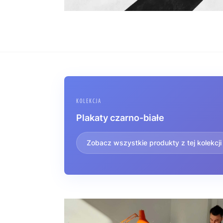
KOLEKCJA
Plakaty czarno-białe
Zobacz wszystkie produkty z tej kolekcji