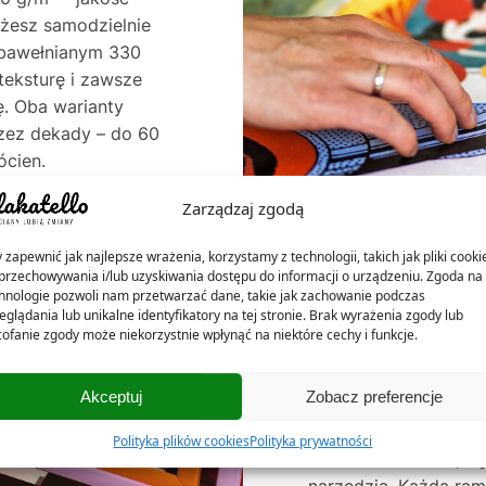
ożesz samodzielnie
e bawełnianym 330
teksturę i zawsze
. Oba warianty
rzez dekady – do 60
ócien.
Zarządzaj zgodą
 zapewnić jak najlepsze wrażenia, korzystamy z technologii, takich jak pliki cooki
przechowywania i/lub uzyskiwania dostępu do informacji o urządzeniu. Zgoda na 
hnologie pozwoli nam przetwarzać dane, takie jak zachowanie podczas
eglądania lub unikalne identyfikatory na tej stronie. Brak wyrażenia zgody lub
ofanie zgody może niekorzystnie wpłynąć na niektóre cechy i funkcje.
NASZE RAMKI – 
Akceptuj
Zobacz preferencje
W Plakatello® ramki 
Polityka plików cookies
Polityka prywatności
listew ramiarskich, w
narzędzia. Każdą ra