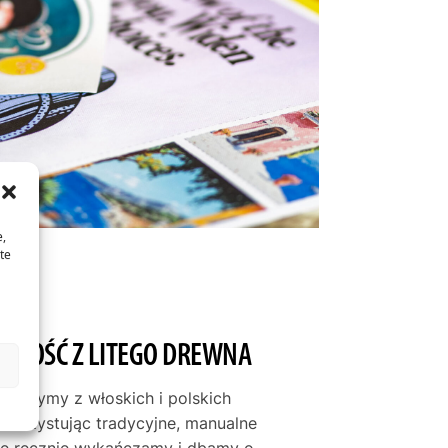
e,
te
JAKOŚĆ Z LITEGO DREWNA
tworzymy z włoskich i polskich
ykorzystując tradycyjne, manualne
mę ręcznie wykańczamy i dbamy o