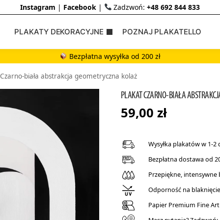
Instagram
|
Facebook
|
Zadzwoń:
+48 692 844 833
PLAKATY DEKORACYJNE
POZNAJ PLAKATELLO
Bezpłatna wysyłka od 200 zł
 Czarno-biała abstrakcja geometryczna kolaż
PLAKAT CZARNO-BIAŁA ABSTRAKCJ
59,00
zł
Wysyłka plakatów w 1-2 
Bezpłatna dostawa od 20
Przepiękne, intensywne
Odporność na blaknięcie 
Papier Premium Fine Art