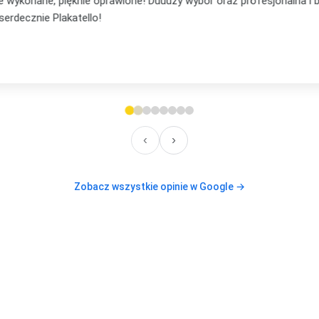
... mąż mi podpowiedział, że to będzie lepsze na prezent niż pocz
em, że nie ostatni mój zakup, bo już mam plan na te plakaty w s
lecam, też jeżeli chodzi o kontakt. Elastyczność i zaufanie
‹
›
Zobacz wszystkie opinie w Google →