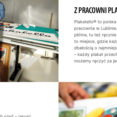
wprowadzi do pomieszczenia n
przełamując nieco surowy cha
Z PRACOWNI PL
Jako ciekawostkę dodam, że t
niezwykle popularne w latach 
Plakatello® to polska
artystów nurtu Bauhausu. Twór
pracownia w Lublinie.
chętnie eksperymentowali z pr
płótna, tu też ręczni
zestawieniami barw, tworząc k
to miejsce, gdzie ka
Przedstawiony tutaj plakat do
dbałością o najmniej
jednocześnie nowoczesną wari
– każdy plakat przec
możemy ręczyć za je
0 g/m² – jakość