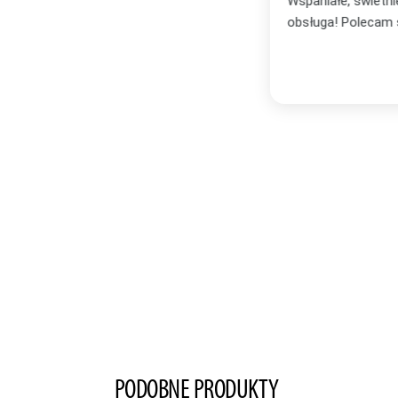
bór oraz profesjonalna i bardzo miła
Zakupiłam plakat
zachwycona i wi
Serdecznie po
PODOBNE PRODUKTY