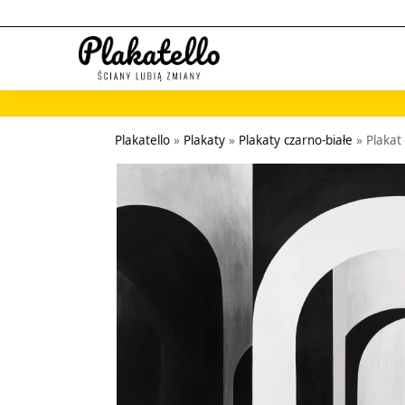
Szukaj...
Plakatello
»
Plakaty
»
Plakaty czarno-białe
»
Plakat