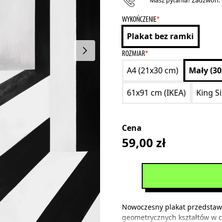
Masz pytania? Zadzwoń:
WYKOŃCZENIE
*
Plakat bez ramki
ROZMIAR
*
A4 (21x30 cm)
Mały (3
61x91 cm (IKEA)
King S
Cena
59,00
zł
Nowoczesny plakat przedstawi
geometrycznych kształtów w cze