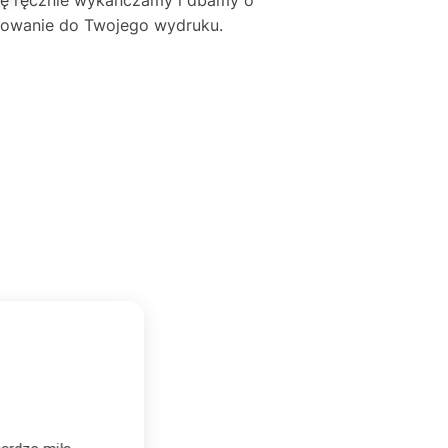
asowanie do Twojego wydruku.
BEATA KOZDROŃ
★★★★★
BK
Zweryfikowany zakup