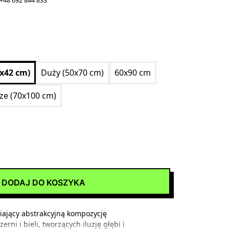
+48 692 844 833
0x42 cm)
Duży (50x70 cm)
60x90 cm
ize (70x100 cm)
DODAJ DO KOSZYKA
ający abstrakcyjną kompozycję
rni i bieli, tworzących iluzję głębi i