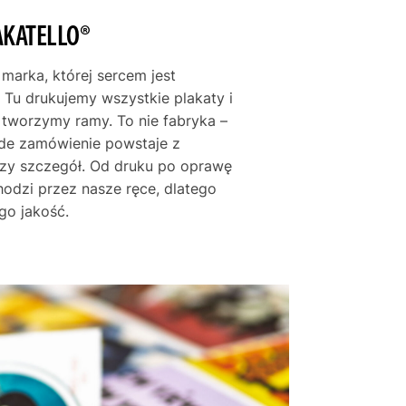
utę tajemnicy i artystycznego nieładu,
rakter wnętrza.
AKATELLO®
ego typu abstrakcje geometryczne były
20. i 30. ubiegłego wieku, szczególnie wśród
 marka, której sercem jest
cy tacy jak Wassily Kandinsky czy Paul Klee
 Tu drukujemy wszystkie plakaty i
ostymi kształtami i kontrastowymi
e tworzymy ramy. To nie fabryka –
ompozycje o niezwykłej sile wyrazu.
żde zamówienie powstaje z
skonale wpisuje się w ten nurt, będąc
szy szczegół. Od druku po oprawę
acją na temat klasycznych wzorów.
hodzi przez nasze ręce, dlatego
go jakość.