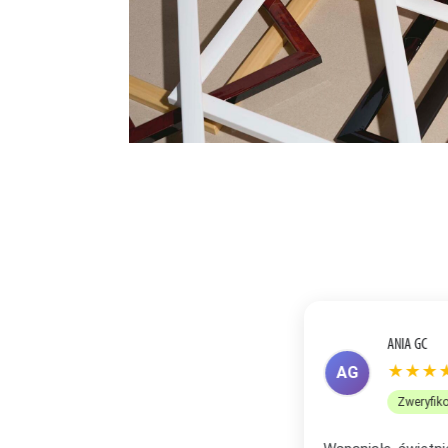
ANETA R
★★
AR
Zweryf