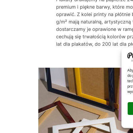
premium i piękne barwy, które m
oprawić. Z kolei printy na płótni
g/m² mają naturalną, artystyczną 
dostarczamy je oprawione w ramę
cechują się trwałością kolorów p
lat dla plakatów, do 200 lat dla pł
Aby
do 
tec
prz
wyc