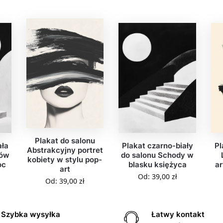
Plakat do salonu
ała
Plakat czarno-biały
Pl
Abstrakcyjny portret
dów
do salonu Schody w
kobiety w stylu pop-
oc
blasku księżyca
ar
art
Od:
39,00
zł
Od:
39,00
zł
Szybka wysyłka
Łatwy kontakt