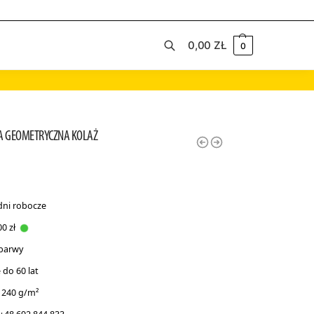
0,00
ZŁ
0
Szukaj
A GEOMETRYCZNA KOLAŻ
dni robocze
0 zł
 barwy
do 60 lat
 240 g/m²