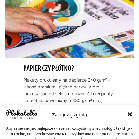
PAPIER CZY PŁÓTNO?
Plakaty drukujemy na papierze 240 g/m² –
jakość premium i piękne barwy, które
możesz samodzielnie oprawić. Z kolei printy
na płótnie bawełnianym 330 g/m² mają
naturalną, artystyczną teksturę i zawsze
Zarządzaj zgodą
dostarczamy je oprawione w ramę. Oba
warianty cechują się trwałością kolorów
przez dekady – do 60 lat dla plakatów, do
Aby zapewnić jak najlepsze wrażenia, korzystamy z technologii, takich jak
pliki cookie, do przechowywania i/lub uzyskiwania dostępu do informacji o
200 lat dla płócien.