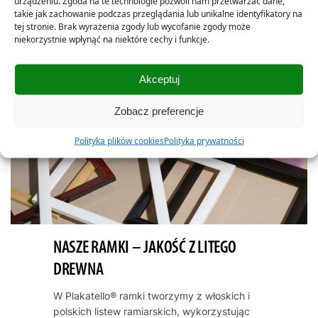
urządzeniu. Zgoda na te technologie pozwoli nam przetwarzać dane,
takie jak zachowanie podczas przeglądania lub unikalne identyfikatory na
tej stronie. Brak wyrażenia zgody lub wycofanie zgody może
niekorzystnie wpłynąć na niektóre cechy i funkcje.
Akceptuj
Zobacz preferencje
Polityka plików cookies
Polityka prywatności
NASZE RAMKI – JAKOŚĆ Z LITEGO
DREWNA
W Plakatello® ramki tworzymy z włoskich i
polskich listew ramiarskich, wykorzystując