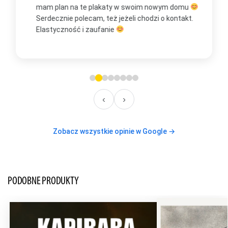
mam plan na te plakaty w swoim nowym domu
t
Serdecznie polecam, też jeżeli chodzi o kontakt.
m
Elastyczność i zaufanie
w
O
‹
›
Zobacz wszystkie opinie w Google →
PODOBNE PRODUKTY