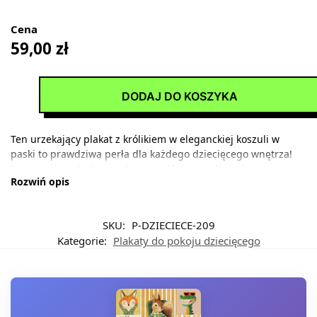
Cena
59,00
zł
DODAJ DO KOSZYKA
Ten urzekający plakat z królikiem w eleganckiej koszuli w
paski to prawdziwa perła dla każdego dziecięcego wnętrza!
Nasz puchaty bohater, ubrany w klasyczną koszulę z
Rozwiń opis
delikatnych niebiesko-białych prążków, emanuje spokojną
elegancją i ciepłem, które natychmiast podbije serca małych i
dużych wielbicieli kunsztownej grafiki.
SKU:
P-DZIECIECE-209
Kolorystyka wzoru opiera się na harmonijnej palecie barw,
Kategorie:
Plakaty do pokoju dziecięcego
gdzie dominuje łososiowo-koralowy odcień tła,
przypominający zachodzące słońce nad letnim ogrodem.
Kontrastuje z nim chłodna biel koszuli oraz klasyczny błękit
przypominający kobaltowe tony malarzy renesansowych.
Szarość króliczej sierści nawiązuje do naturalnych odcieni