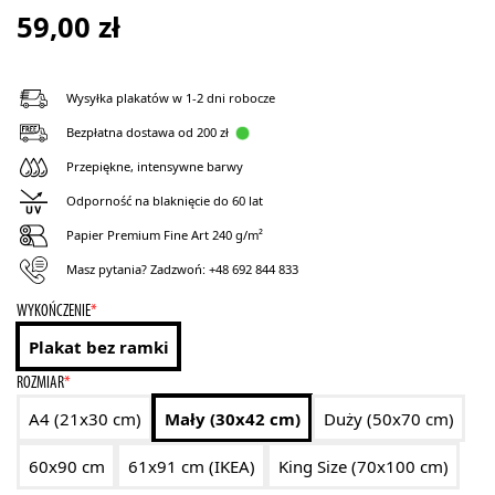
59,00
zł
Wysyłka plakatów w 1-2 dni robocze
Bezpłatna dostawa od 200 zł
Przepiękne, intensywne barwy
Odporność na blaknięcie do 60 lat
Papier Premium Fine Art 240 g/m²
Masz pytania? Zadzwoń:
+48 692 844 833
WYKOŃCZENIE
*
Plakat bez ramki
ROZMIAR
*
A4 (21x30 cm)
Mały (30x42 cm)
Duży (50x70 cm)
60x90 cm
61x91 cm (IKEA)
King Size (70x100 cm)