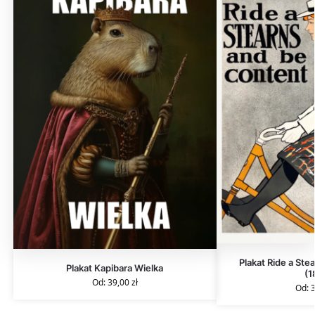
Plakat Ride a Ste
Plakat Kapibara Wielka
(1
Od:
39,00
zł
Od: