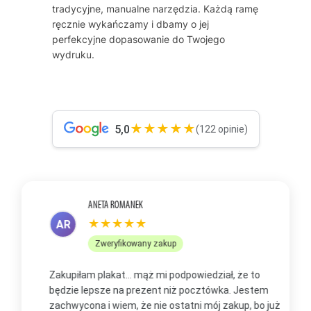
tradycyjne, manualne narzędzia. Każdą ramę
ręcznie wykańczamy i dbamy o jej
perfekcyjne dopasowanie do Twojego
wydruku.
★★★★★
5,0
(122 opinie)
ANETA ROMANEK
★★★★★
AR
Zweryfikowany zakup
Zakupiłam plakat... mąż mi podpowiedział, że to
Z
będzie lepsze na prezent niż pocztówka. Jestem
p
zachwycona i wiem, że nie ostatni mój zakup, bo już
b