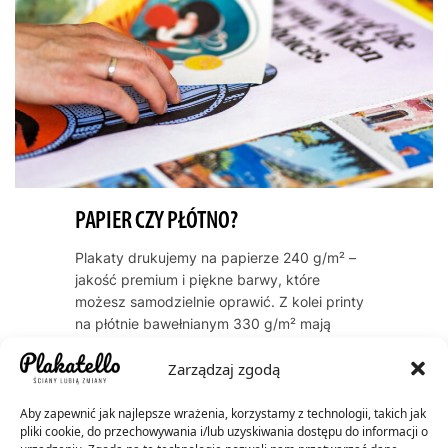
PAPIER CZY PŁÓTNO?
Plakaty drukujemy na papierze 240 g/m² –
jakość premium i piękne barwy, które
możesz samodzielnie oprawić. Z kolei printy
na płótnie bawełnianym 330 g/m² mają
naturalną, artystyczną teksturę i zawsze
Zarządzaj zgodą
dostarczamy je oprawione w ramę. Oba
warianty cechują się trwałością kolorów
przez dekady – do 60 lat dla plakatów, do
Aby zapewnić jak najlepsze wrażenia, korzystamy z technologii, takich jak
pliki cookie, do przechowywania i/lub uzyskiwania dostępu do informacji o
200 lat dla płócien.