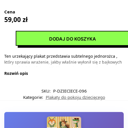
Cena
59,00
zł
DODAJ DO KOSZYKA
Ten urzekający plakat przedstawia subtelnego jednorożca ,
który sprawia wrażenie, jakby właśnie wyłonił się z bajkowych
opowieści dzieciństwa. Miękka, przyjazna sylwetka
Rozwiń opis
mitycznego stworzenia emanuje spokojem i bezpieczeństwem
– idealnymi towarzyszami dla małych marzycieli podczas
codziennych przygód i nocnych snów.
SKU:
P-DZIECIECE-096
Kolorystyka wzoru utrzymana jest w ciepłych, piaskowych
Kategorie:
Plakaty do pokoju dziecięcego
tonacjach zbliżonych do barw pustyni o zmierzchu, delikatnie
przełamanych akcentami w kolorze miedzi na spiralnym rogu.
Złociste niuanse grzywy harmonijnie komponują się z
kremową bielą sylwetki, tworząc kompozycję o niezwykłej
elegancji i subtelności. Drobne, iskrzące się detale