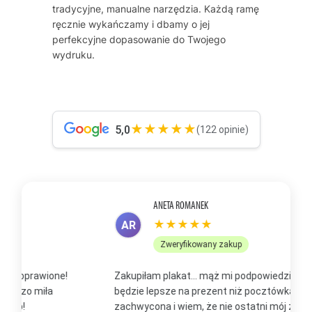
tradycyjne, manualne narzędzia. Każdą ramę
ręcznie wykańczamy i dbamy o jej
perfekcyjne dopasowanie do Twojego
wydruku.
★★★★★
5,0
(122 opinie)
ANETA ROMANEK
★★★★★
AR
Zweryfikowany zakup
Zakupiłam plakat... mąż mi podpowiedział, że to
Z
będzie lepsze na prezent niż pocztówka. Jestem
p
zachwycona i wiem, że nie ostatni mój zakup, bo już
b