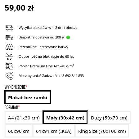
59,00
zł
Wysyłka plakatów w 1-2 dni robocze
Bezpłatna dostawa od 200 zł
Przepiękne, intensywne barwy
Odporność na blaknięcie do 60 lat
Papier Premium Fine Art 240 g/m²
Masz pytania? Zadzwoń:
+48 692 844 833
WYKOŃCZENIE
*
Plakat bez ramki
ROZMIAR
*
A4 (21x30 cm)
Mały (30x42 cm)
Duży (50x70 cm)
60x90 cm
61x91 cm (IKEA)
King Size (70x100 cm)