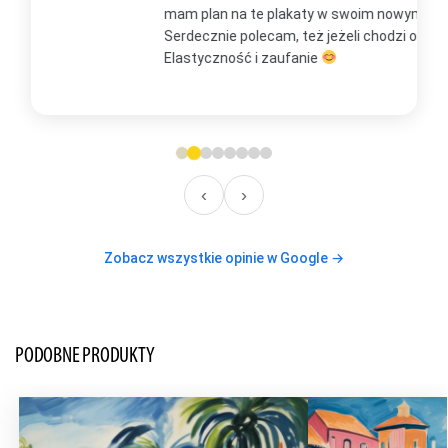
mam plan na te plakaty w swoim nowym domu
t
Serdecznie polecam, też jeżeli chodzi o kontakt.
m
Elastyczność i zaufanie
w
O
‹
›
Zobacz wszystkie opinie w Google →
PODOBNE PRODUKTY