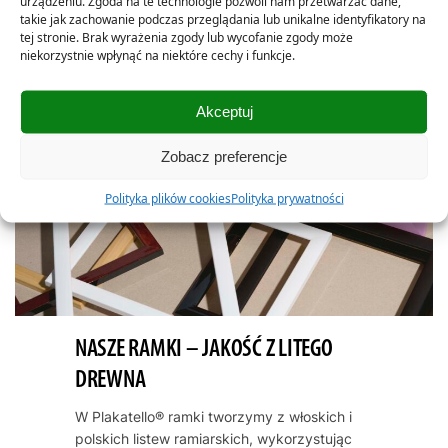
urządzeniu. Zgoda na te technologie pozwoli nam przetwarzać dane,
takie jak zachowanie podczas przeglądania lub unikalne identyfikatory na
tej stronie. Brak wyrażenia zgody lub wycofanie zgody może
niekorzystnie wpłynąć na niektóre cechy i funkcje.
Akceptuj
Zobacz preferencje
Polityka plików cookies
Polityka prywatności
NASZE RAMKI – JAKOŚĆ Z LITEGO
DREWNA
W Plakatello® ramki tworzymy z włoskich i
polskich listew ramiarskich, wykorzystując