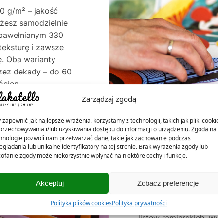
0 g/m² – jakość
ożesz samodzielnie
e bawełnianym 330
teksturę i zawsze
. Oba warianty
rzez dekady – do 60
ócien.
Zarządzaj zgodą
 zapewnić jak najlepsze wrażenia, korzystamy z technologii, takich jak pliki cooki
przechowywania i/lub uzyskiwania dostępu do informacji o urządzeniu. Zgoda na 
hnologie pozwoli nam przetwarzać dane, takie jak zachowanie podczas
eglądania lub unikalne identyfikatory na tej stronie. Brak wyrażenia zgody lub
ofanie zgody może niekorzystnie wpłynąć na niektóre cechy i funkcje.
NASZE RAMKI – 
Akceptuj
Zobacz preferencje
Polityka plików cookies
Polityka prywatności
W Plakatello® ramki 
listew ramiarskich, w