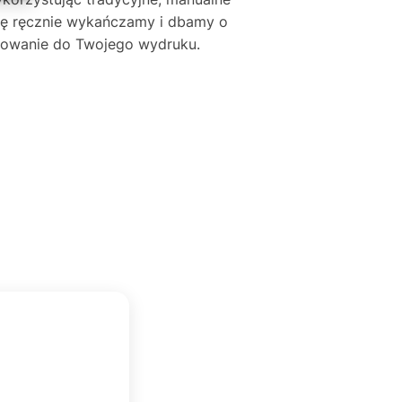
mę ręcznie wykańczamy i dbamy o
asowanie do Twojego wydruku.
BEATA KOZDROŃ
★★★★★
BK
Zweryfikowany zakup