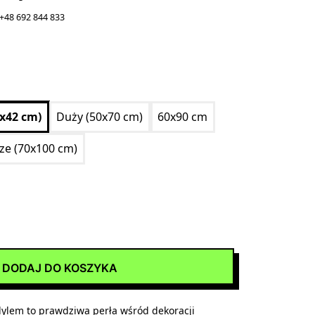
+48 692 844 833
0x42 cm)
Duży (50x70 cm)
60x90 cm
ize (70x100 cm)
DODAJ DO KOSZYKA
dylem to prawdziwa perła wśród dekoracji