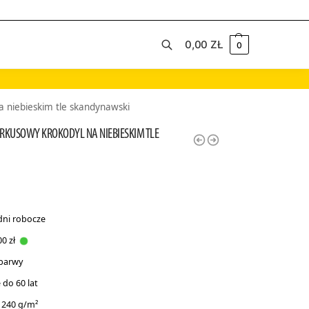
0,00
ZŁ
0
Szukaj
a niebieskim tle skandynawski
URKUSOWY KROKODYL NA NIEBIESKIM TLE
dni robocze
0 zł
 barwy
do 60 lat
 240 g/m²