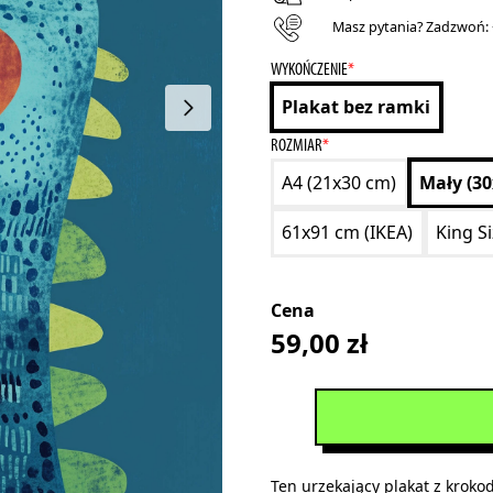
Masz pytania? Zadzwoń:
WYKOŃCZENIE
*
Plakat bez ramki
ROZMIAR
*
A4 (21x30 cm)
Mały (3
61x91 cm (IKEA)
King S
Cena
59,00
zł
Ten urzekający plakat z kroko