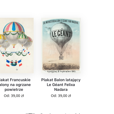
lakat Francuskie
Plakat Balon latający
alony na ogrzane
Le Géant Felixa
powietrze
Nadara
Od:
39,00
zł
Od:
39,00
zł