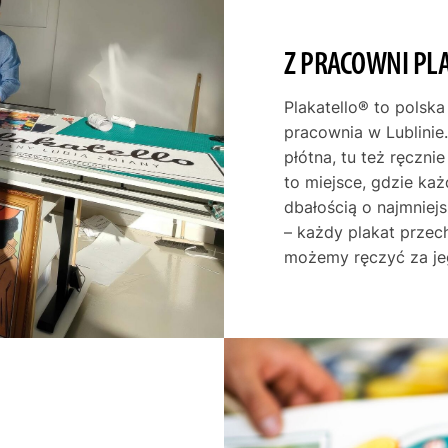
Z PRACOWNI PL
Plakatello® to polska
pracownia w Lublinie.
płótna, tu też ręczni
to miejsce, gdzie ka
dbałością o najmniej
– każdy plakat przec
możemy ręczyć za je