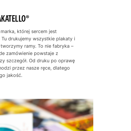
AKATELLO®
 marka, której sercem jest
 Tu drukujemy wszystkie plakaty i
e tworzymy ramy. To nie fabryka –
żde zamówienie powstaje z
szy szczegół. Od druku po oprawę
hodzi przez nasze ręce, dlatego
go jakość.