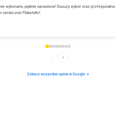
... mąż mi podpowiedział, że to będzie lepsze na prezent niż pocz
em, że nie ostatni mój zakup, bo już mam plan na te plakaty w s
lecam, też jeżeli chodzi o kontakt. Elastyczność i zaufanie
‹
›
Zobacz wszystkie opinie w Google →