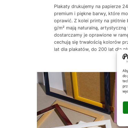
Plakaty drukujemy na papierze 24
premium i piękne barwy, które m
oprawić. Z kolei printy na płótni
g/m² mają naturalną, artystyczną 
dostarczamy je oprawione w ramę
cechują się trwałością kolorów p
lat dla plakatów, do 200 lat dla pł
Aby
do 
tec
prz
wyc