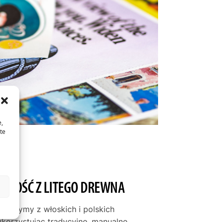
e,
te
JAKOŚĆ Z LITEGO DREWNA
tworzymy z włoskich i polskich
ykorzystując tradycyjne, manualne