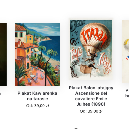
Plakat Balon latający
P
a
Plakat Kawiarenka
Ascensione del
b
na tarasie
cavaliere Emile
Julhes (1890)
Od:
39,00
zł
Od:
39,00
zł