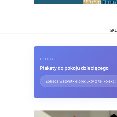
SK
KOLEKCJA
Plakaty do pokoju dziecięcego
Zobacz wszystkie produkty z tej kolekcji