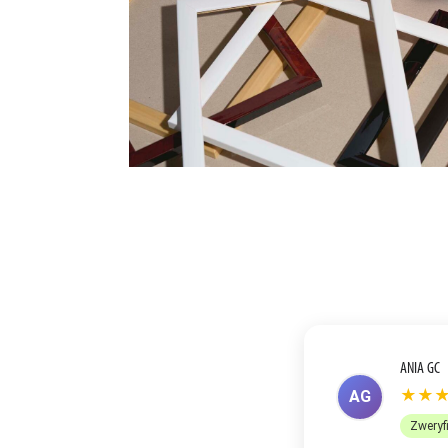
ANETA R
★★
AR
Zweryf