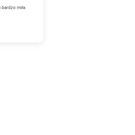
tówka. Jestem
Zamawiałyśmy w Plakatello trzy plakaty.
woim nowym domu
kompetentny, świetnie doradził dobór tem
Plakaty są bardzo dobrej jakości, świetn
Lublinie!