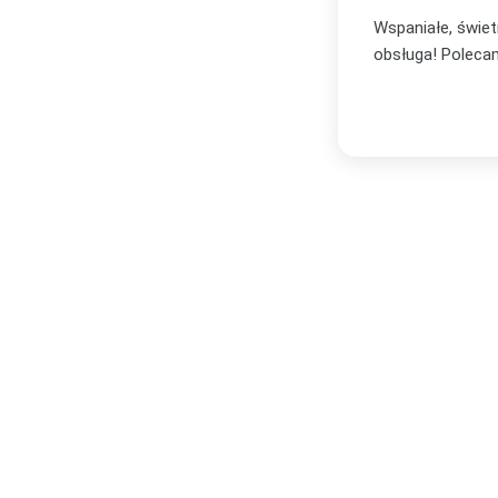
bór oraz profesjonalna i bardzo miła
Zakupiłam plakat
zachwycona i wi
Serdecznie po