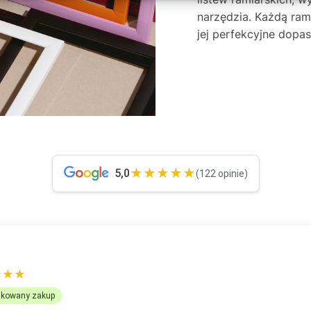
narzędzia. Każdą ra
jej perfekcyjne dop
★★★★★
5,0
(122 opinie)
OMANEK
★★★
ikowany zakup