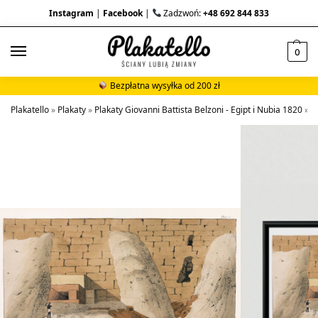
Instagram
|
Facebook
|
Zadzwoń:
+48 692 844 833
0
Bezpłatna wysyłka od 200 zł
Plakatello
»
Plakaty
»
Plakaty Giovanni Battista Belzoni - Egipt i Nubia 1820
»
P