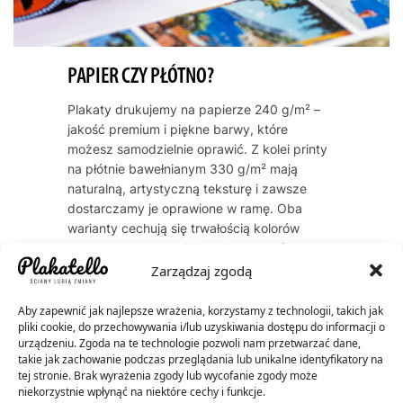
PAPIER CZY PŁÓTNO?
Plakaty drukujemy na papierze 240 g/m² –
jakość premium i piękne barwy, które
możesz samodzielnie oprawić. Z kolei printy
na płótnie bawełnianym 330 g/m² mają
naturalną, artystyczną teksturę i zawsze
dostarczamy je oprawione w ramę. Oba
warianty cechują się trwałością kolorów
przez dekady – do 60 lat dla plakatów, do
200 lat dla płócien.
Zarządzaj zgodą
Aby zapewnić jak najlepsze wrażenia, korzystamy z technologii, takich jak
pliki cookie, do przechowywania i/lub uzyskiwania dostępu do informacji o
urządzeniu. Zgoda na te technologie pozwoli nam przetwarzać dane,
takie jak zachowanie podczas przeglądania lub unikalne identyfikatory na
tej stronie. Brak wyrażenia zgody lub wycofanie zgody może
niekorzystnie wpłynąć na niektóre cechy i funkcje.