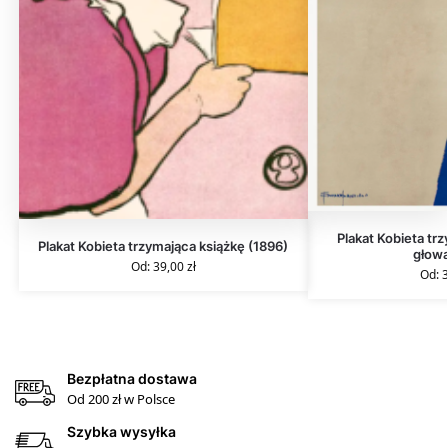
Plakat Kobieta tr
Plakat Kobieta trzymająca książkę (1896)
głową
Od:
39,00
zł
Od:
Bezpłatna dostawa
Od 200 zł w Polsce
Szybka wysyłka