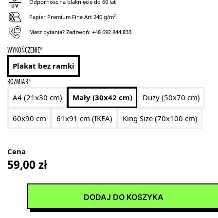
Odporność na blaknięcie do 60 lat
Papier Premium Fine Art 240 g/m²
Masz pytania? Zadzwoń:
+48 692 844 833
WYKOŃCZENIE
*
Plakat bez ramki
ROZMIAR
*
A4 (21x30 cm)
Mały (30x42 cm)
Duży (50x70 cm)
60x90 cm
61x91 cm (IKEA)
King Size (70x100 cm)
Cena
59,00
zł
DODAJ DO KOSZYKA