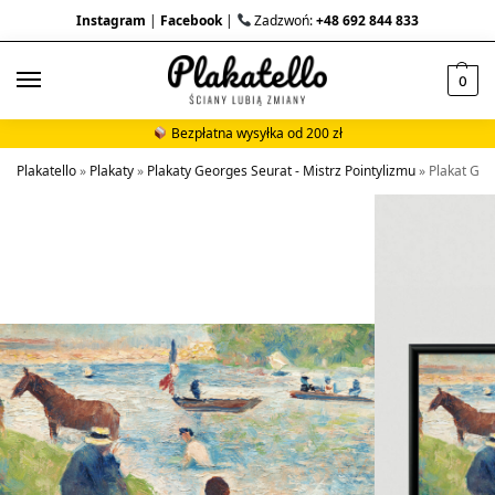
Instagram
|
Facebook
|
Zadzwoń:
+48 692 844 833
0
Bezpłatna wysyłka od 200 zł
Plakatello
»
Plakaty
»
Plakaty Georges Seurat - Mistrz Pointylizmu
»
Plakat Geo