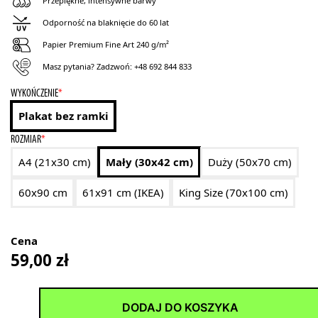
Przepiękne, intensywne barwy
Odporność na blaknięcie do 60 lat
Papier Premium Fine Art 240 g/m²
Masz pytania? Zadzwoń:
+48 692 844 833
WYKOŃCZENIE
*
Plakat bez ramki
ROZMIAR
*
A4 (21x30 cm)
Mały (30x42 cm)
Duży (50x70 cm)
60x90 cm
61x91 cm (IKEA)
King Size (70x100 cm)
Cena
59,00
zł
DODAJ DO KOSZYKA