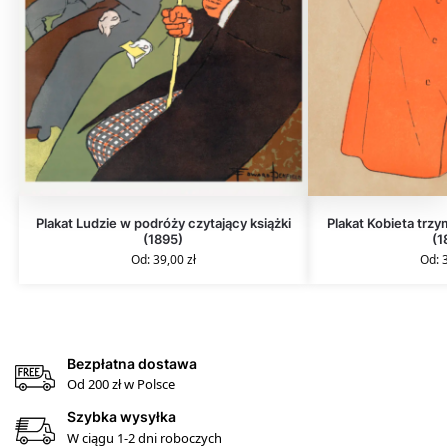
Plakat Ludzie w podróży czytający książki
Plakat Kobieta trzy
(1895)
(1
Od:
39,00
zł
Od:
Bezpłatna dostawa
Od 200 zł w Polsce
Szybka wysyłka
W ciągu 1-2 dni roboczych