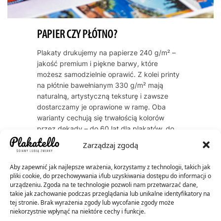
PAPIER CZY PŁÓTNO?
Plakaty drukujemy na papierze 240 g/m² –
jakość premium i piękne barwy, które
możesz samodzielnie oprawić. Z kolei printy
na płótnie bawełnianym 330 g/m² mają
naturalną, artystyczną teksturę i zawsze
dostarczamy je oprawione w ramę. Oba
warianty cechują się trwałością kolorów
przez dekady – do 60 lat dla plakatów, do
200 lat dla płócien.
Zarządzaj zgodą
Aby zapewnić jak najlepsze wrażenia, korzystamy z technologii, takich jak
pliki cookie, do przechowywania i/lub uzyskiwania dostępu do informacji o
urządzeniu. Zgoda na te technologie pozwoli nam przetwarzać dane,
takie jak zachowanie podczas przeglądania lub unikalne identyfikatory na
tej stronie. Brak wyrażenia zgody lub wycofanie zgody może
niekorzystnie wpłynąć na niektóre cechy i funkcje.