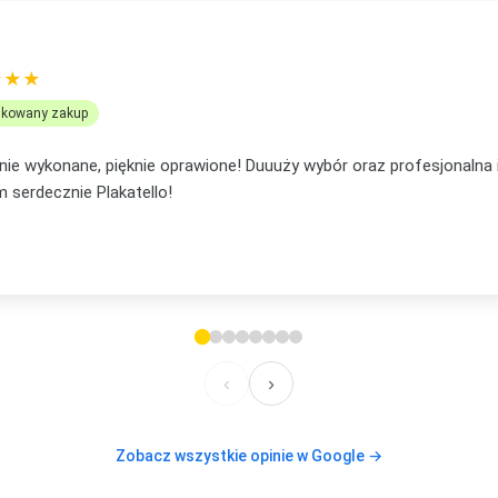
OMANEK
★★★
ikowany zakup
... mąż mi podpowiedział, że to będzie lepsze na prezent niż pocz
em, że nie ostatni mój zakup, bo już mam plan na te plakaty w s
lecam, też jeżeli chodzi o kontakt. Elastyczność i zaufanie
‹
›
Zobacz wszystkie opinie w Google →