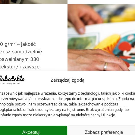
0 g/m² – jakość
ożesz samodzielnie
e bawełnianym 330
teksturę i zawsze
. Oba warianty
Zarządzaj zgodą
rzez dekady – do 60
ócien.
 zapewnić jak najlepsze wrażenia, korzystamy z technologii, takich jak pliki cooki
przechowywania i/lub uzyskiwania dostępu do informacji o urządzeniu. Zgoda na 
hnologie pozwoli nam przetwarzać dane, takie jak zachowanie podczas
eglądania lub unikalne identyfikatory na tej stronie. Brak wyrażenia zgody lub
ofanie zgody może niekorzystnie wpłynąć na niektóre cechy i funkcje.
Akceptuj
Zobacz preferencje