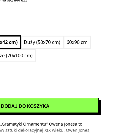
+48 692 844 833
0x42 cm)
Duży (50x70 cm)
60x90 cm
ize (70x100 cm)
DODAJ DO KOSZYKA
z „Gramatyki Ornamentu” Owena Jonesa to
w sztuki dekoracyjnej XIX wieku. Owen Jones,