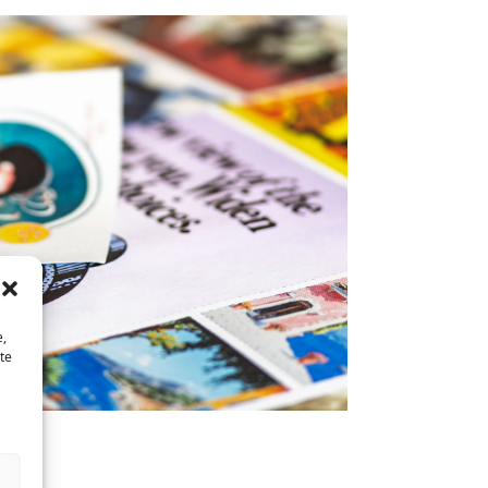
e,
te