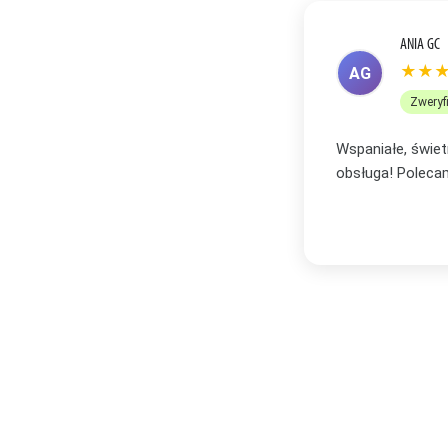
ANETA R
★★
AR
Zweryf
bór oraz profesjonalna i bardzo miła
Zakupiłam plakat
zachwycona i wi
Serdecznie po