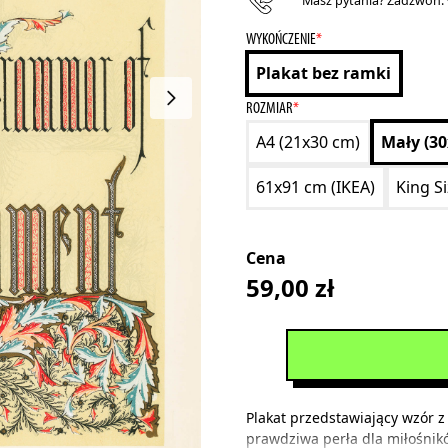
Masz pytania? Zadzwoń:
WYKOŃCZENIE
*
Plakat bez ramki
ROZMIAR
*
A4 (21x30 cm)
Mały (3
61x91 cm (IKEA)
King S
Cena
59,00
zł
Plakat przedstawiający wzór 
prawdziwa perła dla miłośnikó