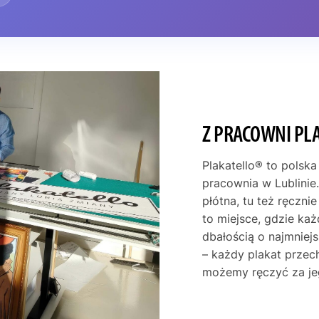
Z PRACOWNI PL
Plakatello® to polska
pracownia w Lublinie.
płótna, tu też ręczni
to miejsce, gdzie ka
dbałością o najmniej
– każdy plakat przec
możemy ręczyć za je