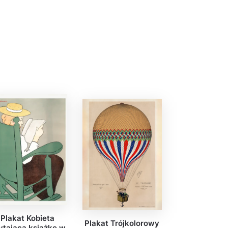
Plakat Kobieta
Plakat Trójkolorowy
ytająca książkę w