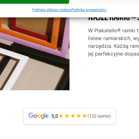
Polityka plików cookies
Polityka prywatności
NASZE RAMKI – 
W Plakatello® ramki 
listew ramiarskich, w
narzędzia. Każdą ra
jej perfekcyjne dop
★★★★★
5,0
(122 opinie)