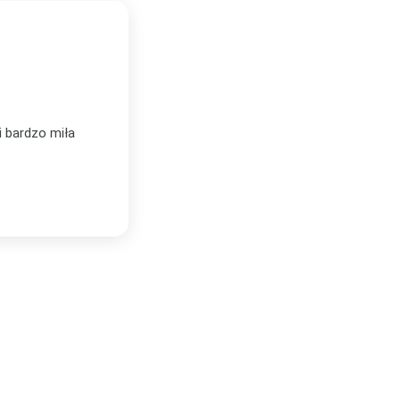
BEATA KOZDROŃ
★★★★★
BK
Zweryfikowany zakup
tówka. Jestem
Zamawiałyśmy w Plakatello trzy plakaty.
woim nowym domu
kompetentny, świetnie doradził dobór tem
Plakaty są bardzo dobrej jakości, świetn
Lublinie!