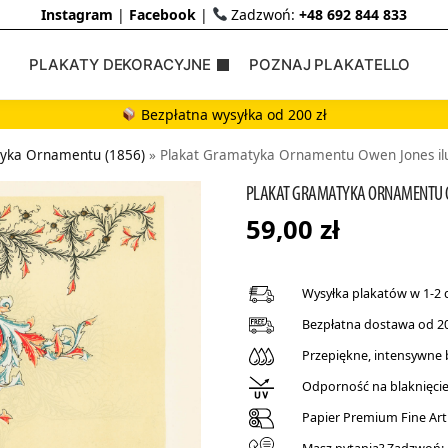
Instagram
|
Facebook
|
Zadzwoń:
+48 692 844 833
PLAKATY DEKORACYJNE
POZNAJ PLAKATELLO
Bezpłatna wysyłka od 200 zł
tyka Ornamentu (1856)
»
Plakat Gramatyka Ornamentu Owen Jones il
PLAKAT GRAMATYKA ORNAMENTU O
59,00
zł
Wysyłka plakatów w 1-2 
Bezpłatna dostawa od 20
Przepiękne, intensywne
Odporność na blaknięcie 
Papier Premium Fine Art