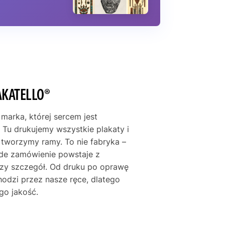
AKATELLO®
 marka, której sercem jest
 Tu drukujemy wszystkie plakaty i
e tworzymy ramy. To nie fabryka –
żde zamówienie powstaje z
szy szczegół. Od druku po oprawę
hodzi przez nasze ręce, dlatego
go jakość.