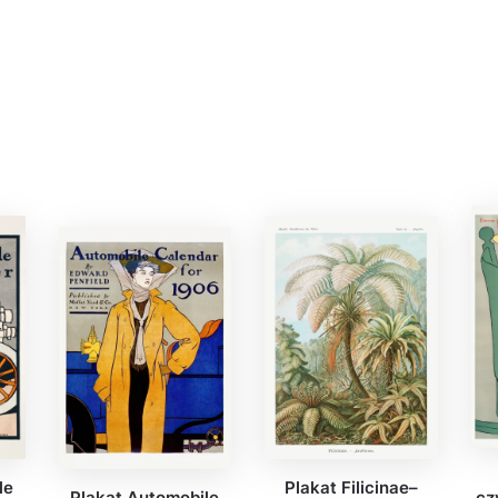
le
Plakat Filicinae–
Plakat Automobile
cz