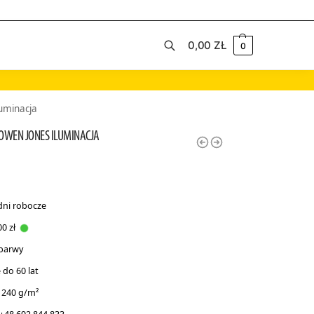
0,00
ZŁ
0
Szukaj
uminacja
WEN JONES ILUMINACJA
dni robocze
0 zł
 barwy
do 60 lat
 240 g/m²