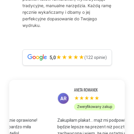
tradycyjne, manualne narzędzia. Każdą ramę
ręcznie wykańczamy i dbamy o jej
perfekcyjne dopasowanie do Twojego
wydruku.
★★★★★
5,0
(122 opinie)
ANETA ROMANEK
★★★★★
AR
Zweryfikowany zakup
Zakupiłam plakat... mąż mi podpowiedział, że to
Z
będzie lepsze na prezent niż pocztówka. Jestem
p
zachwycona i wiem, że nie ostatni mój zakup, bo już
b