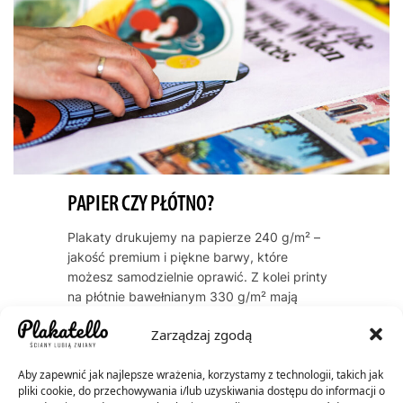
PAPIER CZY PŁÓTNO?
Plakaty drukujemy na papierze 240 g/m² –
jakość premium i piękne barwy, które
możesz samodzielnie oprawić. Z kolei printy
na płótnie bawełnianym 330 g/m² mają
naturalną, artystyczną teksturę i zawsze
Zarządzaj zgodą
dostarczamy je oprawione w ramę. Oba
warianty cechują się trwałością kolorów
Aby zapewnić jak najlepsze wrażenia, korzystamy z technologii, takich jak
przez dekady – do 60 lat dla plakatów, do
pliki cookie, do przechowywania i/lub uzyskiwania dostępu do informacji o
200 lat dla płócien.