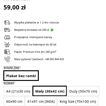
59,00
zł
Wysyłka plakatów w 1-2 dni robocze
Bezpłatna dostawa od 200 zł
Przepiękne, intensywne barwy
Odporność na blaknięcie do 60 lat
Papier Premium Fine Art 240 g/m²
Masz pytania? Zadzwoń:
+48 692 844 833
WYKOŃCZENIE
*
Plakat bez ramki
ROZMIAR
*
A4 (21x30 cm)
Mały (30x42 cm)
Duży (50x70 cm)
60x90 cm
61x91 cm (IKEA)
King Size (70x100 cm)