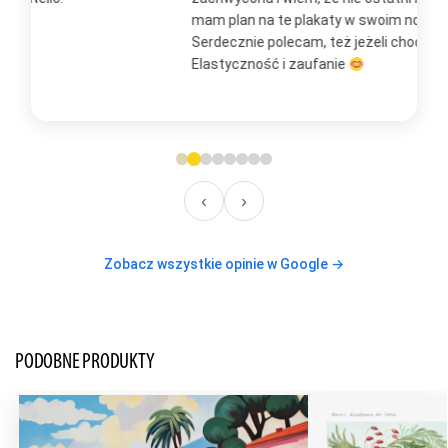
mam plan na te plakaty w swoim nowym domu
t
Serdecznie polecam, też jeżeli chodzi o kontakt.
m
Elastyczność i zaufanie
w
O
‹
›
Zobacz wszystkie opinie w Google →
PODOBNE PRODUKTY