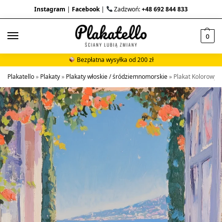
Instagram
|
Facebook
|
Zadzwoń:
+48 692 844 833
0
Bezpłatna wysyłka od 200 zł
Plakatello
»
Plakaty
»
Plakaty włoskie / śródziemnomorskie
»
Plakat Kolorowy