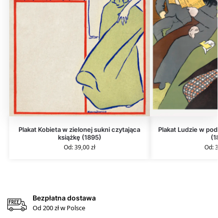
Plakat Kobieta w zielonej sukni czytająca
Plakat Ludzie w pod
książkę (1895)
(1
Od:
39,00
zł
Od:
Bezpłatna dostawa
Od 200 zł w Polsce