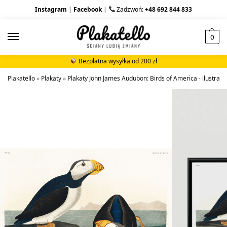
Instagram
|
Facebook
|
Zadzwoń:
+48 692 844 833
0
Bezpłatna wysyłka od 200 zł
Plakatello
»
Plakaty
»
Plakaty John James Audubon: Birds of America - ilustracje