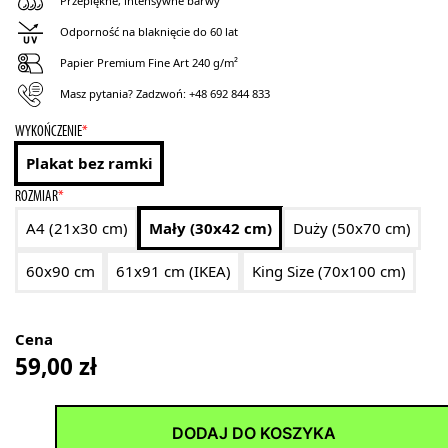
Przepiękne, intensywne barwy
Odporność na blaknięcie do 60 lat
Papier Premium Fine Art 240 g/m²
Masz pytania? Zadzwoń:
+48 692 844 833
WYKOŃCZENIE
*
Plakat bez ramki
ROZMIAR
*
A4 (21x30 cm)
Mały (30x42 cm)
Duży (50x70 cm)
60x90 cm
61x91 cm (IKEA)
King Size (70x100 cm)
Cena
59,00
zł
DODAJ DO KOSZYKA