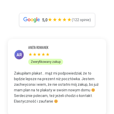
★★★★★
5,0
(122 opinie)
ANETA ROMANEK
★★★★★
AR
Zweryfikowany zakup
Zakupiłam plakat... mąż mi podpowiedział, że to
Z
będzie lepsze na prezent niż pocztówka. Jestem
p
zachwycona i wiem, że nie ostatni mój zakup, bo już
b
mam plan na te plakaty w swoim nowym domu
t
Serdecznie polecam, też jeżeli chodzi o kontakt.
m
Elastyczność i zaufanie
w
O