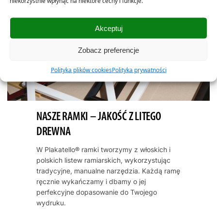
niekorzystnie wpłynąć na niektóre cechy i funkcje.
Akceptuj
Zobacz preferencje
Polityka plików cookies
Polityka prywatności
NASZE RAMKI – JAKOŚĆ Z LITEGO
DREWNA
W Plakatello® ramki tworzymy z włoskich i
polskich listew ramiarskich, wykorzystując
tradycyjne, manualne narzędzia. Każdą ramę
ręcznie wykańczamy i dbamy o jej
perfekcyjne dopasowanie do Twojego
wydruku.