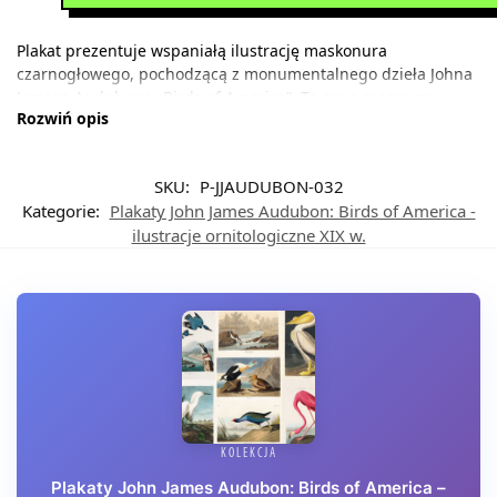
Plakat prezentuje wspaniałą ilustrację maskonura
czarnogłowego, pochodzącą z monumentalnego dzieła Johna
Jamesa Audubona „Birds of America”. To opus magnum
Rozwiń opis
amerykańskiego ornitologa i artysty powstało w latach 1827-
1838 i do dziś uznawane jest za jedno z najwspanialszych
osiągnięć w historii ilustracji przyrodniczej. Audubon, który
SKU:
P-JJAUDUBON-032
spędził lata na obserwowaniu ptaków w ich naturalnym
Kategorie:
Plakaty John James Audubon: Birds of America -
środowisku, stworzył 435 akwarel przedstawiających
ilustracje ornitologiczne XIX w.
północnoamerykańskie gatunki w skali 1:1 – niektóre plansze
osiągały rozmiary niemal metra!
KOLEKCJA
Plakaty John James Audubon: Birds of America –