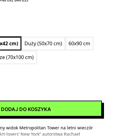
+48 692 844 833
0x42 cm)
Duży (50x70 cm)
60x90 cm
ize (70x100 cm)
DODAJ DO KOSZYKA
zny widok Metropolitan Tower na letni wieczór
Art-lovers’ New York” autorstwa Rachael