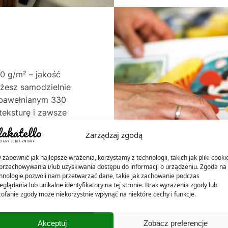
0 g/m² – jakość
ożesz samodzielnie
e bawełnianym 330
teksturę i zawsze
. Oba warianty
Zarządzaj zgodą
rzez dekady – do 60
ócien.
 zapewnić jak najlepsze wrażenia, korzystamy z technologii, takich jak pliki cooki
przechowywania i/lub uzyskiwania dostępu do informacji o urządzeniu. Zgoda na 
hnologie pozwoli nam przetwarzać dane, takie jak zachowanie podczas
eglądania lub unikalne identyfikatory na tej stronie. Brak wyrażenia zgody lub
ofanie zgody może niekorzystnie wpłynąć na niektóre cechy i funkcje.
Akceptuj
Zobacz preferencje