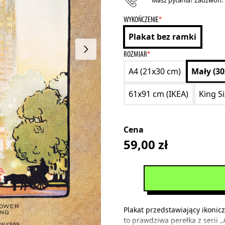
Masz pytania? Zadzwoń:
WYKOŃCZENIE
*
Plakat bez ramki
ROZMIAR
*
A4 (21x30 cm)
Mały (3
61x91 cm (IKEA)
King S
Cena
59,00
zł
Plakat przedstawiający ikonic
to prawdziwa perełka z serii „