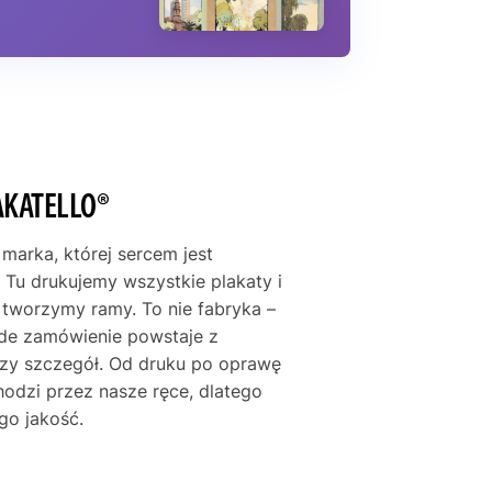
AKATELLO®
 marka, której sercem jest
 Tu drukujemy wszystkie plakaty i
e tworzymy ramy. To nie fabryka –
żde zamówienie powstaje z
szy szczegół. Od druku po oprawę
hodzi przez nasze ręce, dlatego
go jakość.