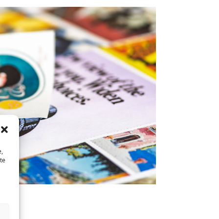
e,
te