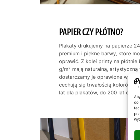
PAPIER CZY PŁÓTNO?
Plakaty drukujemy na papierze 24
premium i piękne barwy, które m
oprawić. Z kolei printy na płótni
g/m² mają naturalną, artystyczną 
dostarczamy je oprawione w ramę
cechują się trwałością kolorów p
lat dla plakatów, do 200 lat dla pł
Aby
do 
tec
prz
wyc