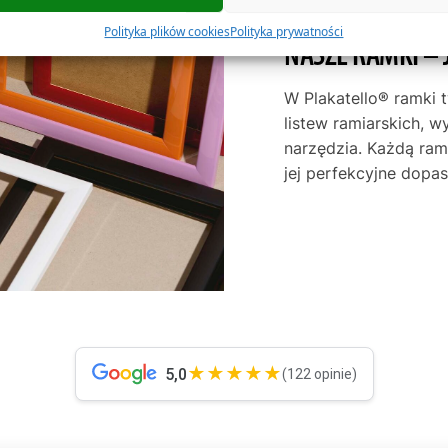
Polityka plików cookies
Polityka prywatności
NASZE RAMKI – 
W Plakatello® ramki 
listew ramiarskich, w
narzędzia. Każdą ra
jej perfekcyjne dop
★★★★★
5,0
(122 opinie)