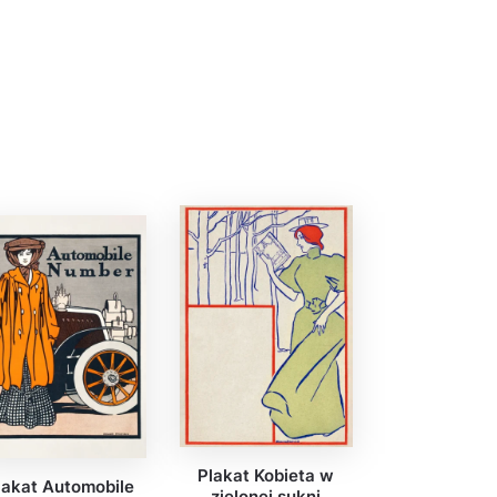
Plakat Kobieta w
lakat Automobile
zielonej sukni