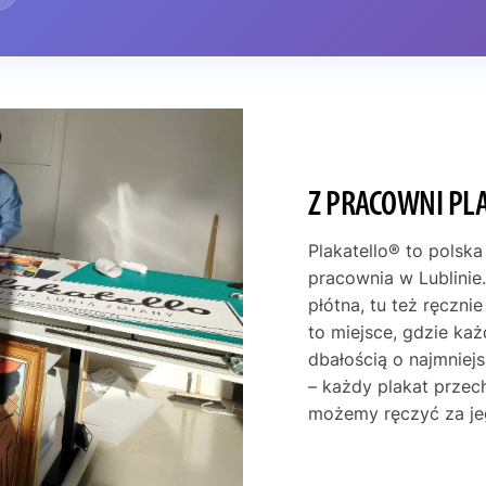
Z PRACOWNI PL
Plakatello® to polska
pracownia w Lublinie.
płótna, tu też ręczni
to miejsce, gdzie ka
dbałością o najmniej
– każdy plakat przec
możemy ręczyć za je