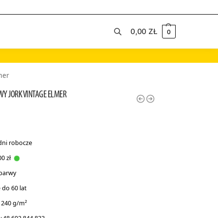
0,00
ZŁ
0
Szukaj
mer
Y JORK VINTAGE ELMER
dni robocze
0 zł
 barwy
do 60 lat
 240 g/m²