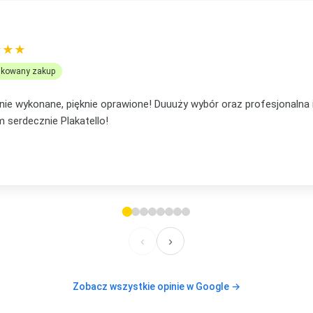
OMANEK
★★★
ikowany zakup
... mąż mi podpowiedział, że to będzie lepsze na prezent niż pocz
em, że nie ostatni mój zakup, bo już mam plan na te plakaty w s
lecam, też jeżeli chodzi o kontakt. Elastyczność i zaufanie
‹
›
Zobacz wszystkie opinie w Google →