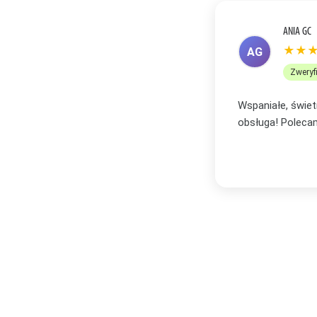
ANETA R
★★
AR
Zweryf
bór oraz profesjonalna i bardzo miła
Zakupiłam plakat
zachwycona i wi
Serdecznie po