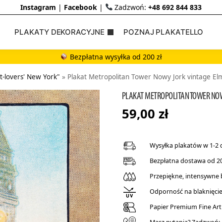
Instagram
|
Facebook
|
Zadzwoń:
+48 692 844 833
PLAKATY DEKORACYJNE
POZNAJ PLAKATELLO
Bezpłatna wysyłka od 200 zł
t-lovers' New York"
»
Plakat Metropolitan Tower Nowy Jork vintage El
PLAKAT METROPOLITAN TOWER NOW
59,00
zł
Wysyłka plakatów w 1-2 
Bezpłatna dostawa od 20
Przepiękne, intensywne
Odporność na blaknięcie 
Papier Premium Fine Art