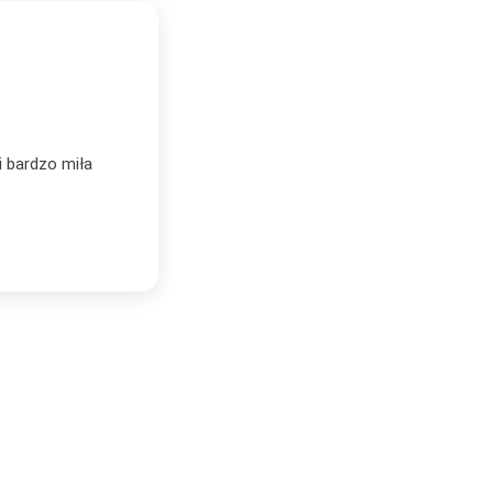
BEATA KOZDROŃ
★★★★★
BK
Zweryfikowany zakup
tówka. Jestem
Zamawiałyśmy w Plakatello trzy plakaty.
woim nowym domu
kompetentny, świetnie doradził dobór tem
Plakaty są bardzo dobrej jakości, świetn
Lublinie!