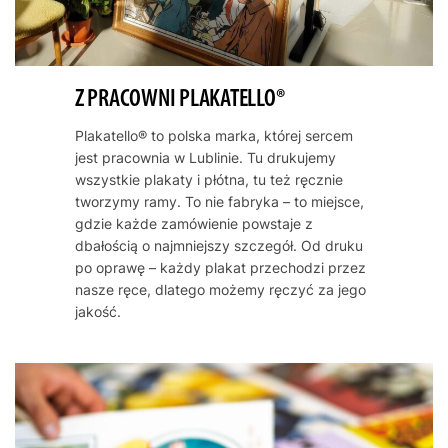
zapachu ziół i smaku wina – do słonecznej Italii, gdzie czas
płynie wolniej, a życie nabiera właściwego smaku.
Z PRACOWNI PLAKATELLO®
Plakatello® to polska marka, której sercem
jest pracownia w Lublinie. Tu drukujemy
wszystkie plakaty i płótna, tu też ręcznie
tworzymy ramy. To nie fabryka – to miejsce,
gdzie każde zamówienie powstaje z
dbałością o najmniejszy szczegół. Od druku
po oprawę – każdy plakat przechodzi przez
nasze ręce, dlatego możemy ręczyć za jego
jakość.