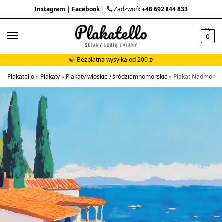
Instagram
|
Facebook
|
Zadzwoń:
+48 692 844 833
0
Bezpłatna wysyłka od 200 zł
Plakatello
»
Plakaty
»
Plakaty włoskie / śródziemnomorskie
»
Plakat Nadmorska