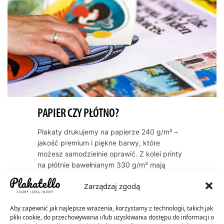
PAPIER CZY PŁÓTNO?
Plakaty drukujemy na papierze 240 g/m² –
jakość premium i piękne barwy, które
możesz samodzielnie oprawić. Z kolei printy
na płótnie bawełnianym 330 g/m² mają
naturalną, artystyczną teksturę i zawsze
Zarządzaj zgodą
dostarczamy je oprawione w ramę. Oba
warianty cechują się trwałością kolorów
Aby zapewnić jak najlepsze wrażenia, korzystamy z technologii, takich jak
przez dekady – do 60 lat dla plakatów, do
pliki cookie, do przechowywania i/lub uzyskiwania dostępu do informacji o
200 lat dla płócien.