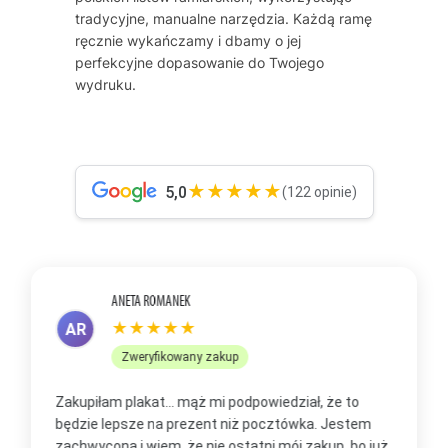
tradycyjne, manualne narzędzia. Każdą ramę
ręcznie wykańczamy i dbamy o jej
perfekcyjne dopasowanie do Twojego
wydruku.
★★★★★
5,0
(122 opinie)
ANETA ROMANEK
★★★★★
AR
Zweryfikowany zakup
Zakupiłam plakat... mąż mi podpowiedział, że to
Z
będzie lepsze na prezent niż pocztówka. Jestem
p
zachwycona i wiem, że nie ostatni mój zakup, bo już
b