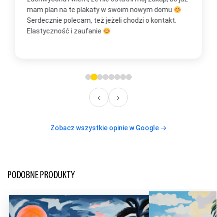
mam plan na te plakaty w swoim nowym domu
t
Serdecznie polecam, też jeżeli chodzi o kontakt.
m
Elastyczność i zaufanie
w
O
‹
›
Zobacz wszystkie opinie w Google →
PODOBNE PRODUKTY