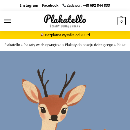
Instagram
|
Facebook
|
Zadzwoń:
+48 692 844 833
0
Bezpłatna wysyłka od 200 zł
Plakatello
»
Plakaty według wnętrza
»
Plakaty do pokoju dziecięcego
»
Plakat s