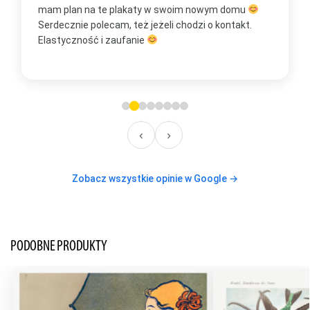
mam plan na te plakaty w swoim nowym domu
t
Serdecznie polecam, też jeżeli chodzi o kontakt.
m
Elastyczność i zaufanie
w
O
‹
›
Zobacz wszystkie opinie w Google →
PODOBNE PRODUKTY