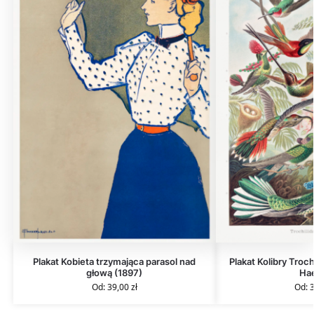
Plakat Kobieta trzymająca parasol nad
Plakat Kolibry Troch
głową (1897)
Ha
Od:
39,00
zł
Od: