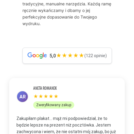
tradycyjne, manualne narzędzia. Każdą ramę
ręcznie wykańczamy i dbamy o jej
perfekcyjne dopasowanie do Twojego
wydruku.
★★★★★
5,0
(122 opinie)
ANETA ROMANEK
★★★★★
AR
Zweryfikowany zakup
Zakupiłam plakat... mąż mi podpowiedział, że to
Z
będzie lepsze na prezent niż pocztówka. Jestem
p
zachwycona i wiem, że nie ostatni mój zakup, bo już
b