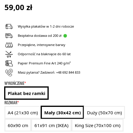
59,00
zł
Wysyłka plakatów w 1-2 dni robocze
Bezpłatna dostawa od 200 zł
Przepiękne, intensywne barwy
Odporność na blaknięcie do 60 lat
Papier Premium Fine Art 240 g/m²
Masz pytania? Zadzwoń:
+48 692 844 833
WYKOŃCZENIE
*
Plakat bez ramki
ROZMIAR
*
A4 (21x30 cm)
Mały (30x42 cm)
Duży (50x70 cm)
60x90 cm
61x91 cm (IKEA)
King Size (70x100 cm)