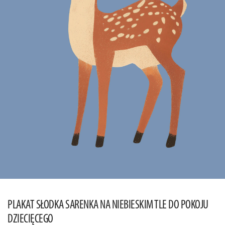
PLAKAT SŁODKA SARENKA NA NIEBIESKIM TLE DO POKOJU
DZIECIĘCEGO