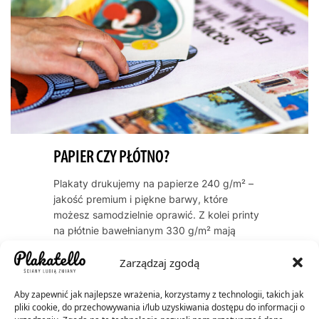
PAPIER CZY PŁÓTNO?
Plakaty drukujemy na papierze 240 g/m² –
jakość premium i piękne barwy, które
możesz samodzielnie oprawić. Z kolei printy
na płótnie bawełnianym 330 g/m² mają
naturalną, artystyczną teksturę i zawsze
Zarządzaj zgodą
dostarczamy je oprawione w ramę. Oba
warianty cechują się trwałością kolorów
przez dekady – do 60 lat dla plakatów, do
Aby zapewnić jak najlepsze wrażenia, korzystamy z technologii, takich jak
pliki cookie, do przechowywania i/lub uzyskiwania dostępu do informacji o
200 lat dla płócien.