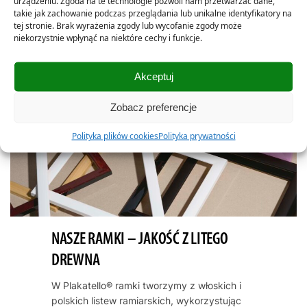
urządzeniu. Zgoda na te technologie pozwoli nam przetwarzać dane,
takie jak zachowanie podczas przeglądania lub unikalne identyfikatory na
tej stronie. Brak wyrażenia zgody lub wycofanie zgody może
niekorzystnie wpłynąć na niektóre cechy i funkcje.
Akceptuj
Zobacz preferencje
Polityka plików cookies
Polityka prywatności
NASZE RAMKI – JAKOŚĆ Z LITEGO
DREWNA
W Plakatello® ramki tworzymy z włoskich i
polskich listew ramiarskich, wykorzystując