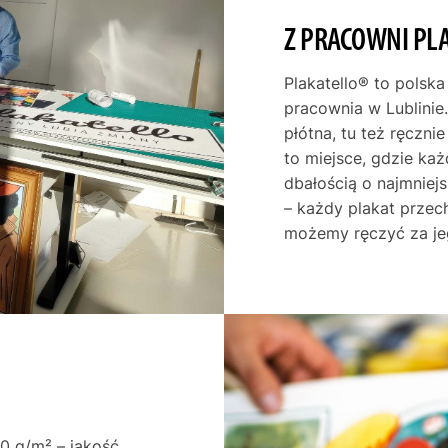
Z PRACOWNI PL
Plakatello® to polska
pracownia w Lublinie.
płótna, tu też ręczni
to miejsce, gdzie ka
dbałością o najmniej
– każdy plakat przec
możemy ręczyć za je
0 g/m² – jakość