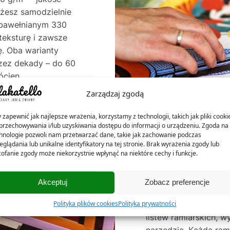
ożesz samodzielnie
e bawełnianym 330
teksturę i zawsze
. Oba warianty
rzez dekady – do 60
ócien.
Zarządzaj zgodą
 zapewnić jak najlepsze wrażenia, korzystamy z technologii, takich jak pliki cooki
przechowywania i/lub uzyskiwania dostępu do informacji o urządzeniu. Zgoda na 
hnologie pozwoli nam przetwarzać dane, takie jak zachowanie podczas
eglądania lub unikalne identyfikatory na tej stronie. Brak wyrażenia zgody lub
ofanie zgody może niekorzystnie wpłynąć na niektóre cechy i funkcje.
NASZE RAMKI – 
Akceptuj
Zobacz preferencje
W Plakatello® ramki 
Polityka plików cookies
Polityka prywatności
listew ramiarskich, w
narzędzia. Każdą ra