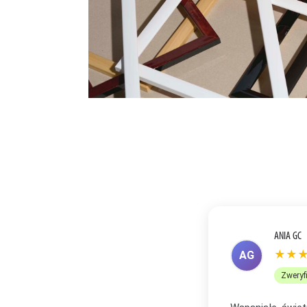
ANETA R
★★
AR
Zweryf