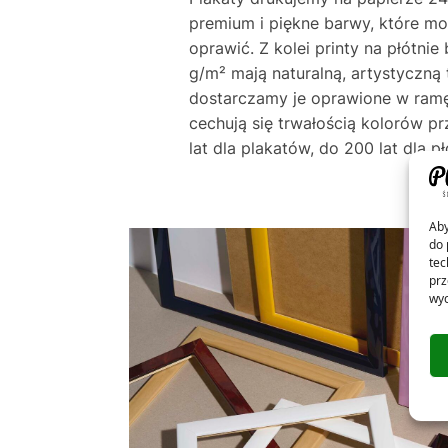
premium i piękne barwy, które m
oprawić. Z kolei printy na płótni
g/m² mają naturalną, artystyczną 
dostarczamy je oprawione w ramę
cechują się trwałością kolorów p
lat dla plakatów, do 200 lat dla pł
Aby
do 
tec
prz
wyc