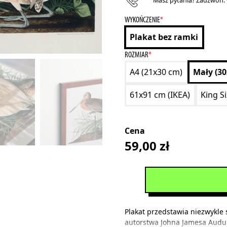
Masz pytania? Zadzwoń:
WYKOŃCZENIE
*
Plakat bez ramki
ROZMIAR
*
A4 (21x30 cm)
Mały (3
61x91 cm (IKEA)
King S
Cena
59,00
zł
Plakat przedstawia niezwykle
autorstwa Johna Jamesa Aud