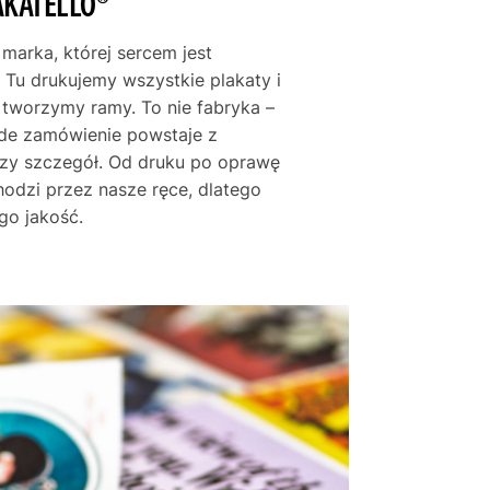
AKATELLO®
 marka, której sercem jest
 Tu drukujemy wszystkie plakaty i
e tworzymy ramy. To nie fabryka –
żde zamówienie powstaje z
szy szczegół. Od druku po oprawę
hodzi przez nasze ręce, dlatego
go jakość.