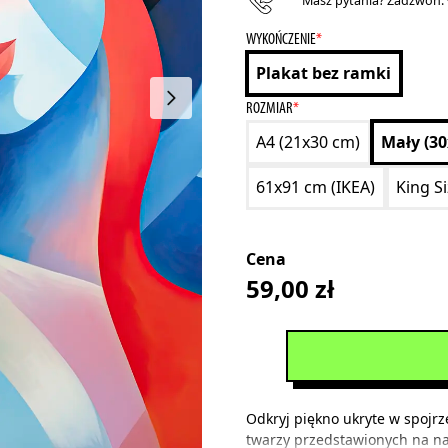
Masz pytania? Zadzwoń:
WYKOŃCZENIE
*
Plakat bez ramki
ROZMIAR
*
A4 (21x30 cm)
Mały (3
61x91 cm (IKEA)
King S
Cena
59,00
zł
Odkryj piękno ukryte w spojrz
twarzy przedstawionych na n