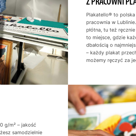
Z PRACOWNI PL
Plakatello® to polska
pracownia w Lublinie.
płótna, tu też ręczni
to miejsce, gdzie ka
dbałością o najmniej
– każdy plakat przec
możemy ręczyć za je
0 g/m² – jakość
ożesz samodzielnie