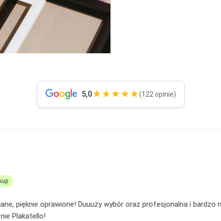
★★★★★
5,0
(122 opinie)
OMANEK
★★★
ikowany zakup
... mąż mi podpowiedział, że to będzie lepsze na prezent niż pocz
em, że nie ostatni mój zakup, bo już mam plan na te plakaty w s