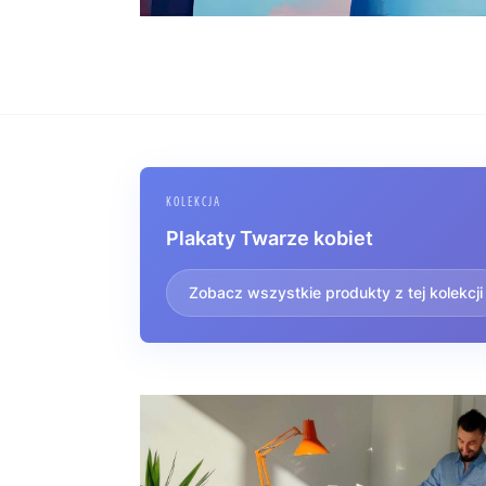
KOLEKCJA
Plakaty Twarze kobiet
Zobacz wszystkie produkty z tej kolekcji