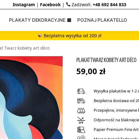
Instagram
|
Facebook
|
Zadzwoń:
+48 692 844 833
PLAKATY DEKORACYJNE
POZNAJ PLAKATELLO
Bezpłatna wysyłka od 200 zł
at Twarz kobiety art déco
PLAKAT TWARZ KOBIETY ART DÉCO
59,00
zł
Wysyłka plakatów w 1-2 
Bezpłatna dostawa od 20
Przepiękne, intensywne
Odporność na blaknięcie 
Papier Premium Fine Art