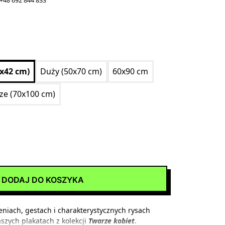
+48 692 844 833
0x42 cm)
Duży (50x70 cm)
60x90 cm
ize (70x100 cm)
DODAJ DO KOSZYKA
eniach, gestach i charakterystycznych rysach
aszych
plakatach z kolekcji
Twarze kobiet
.