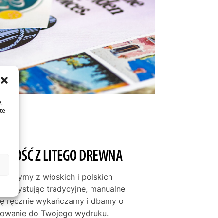
e,
te
JAKOŚĆ Z LITEGO DREWNA
tworzymy z włoskich i polskich
ykorzystując tradycyjne, manualne
mę ręcznie wykańczamy i dbamy o
asowanie do Twojego wydruku.