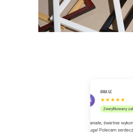
ANETA R
★★
AR
Zweryf
bór oraz profesjonalna i bardzo miła
Zakupiłam plakat
zachwycona i wi