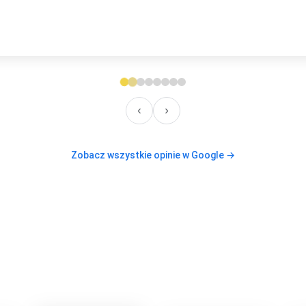
lecam, też jeżeli chodzi o kontakt. Elastyczność i zaufanie
‹
›
Zobacz wszystkie opinie w Google →