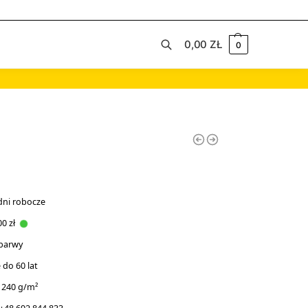
0,00
ZŁ
0
Szukaj
dni robocze
0 zł
 barwy
do 60 lat
 240 g/m²