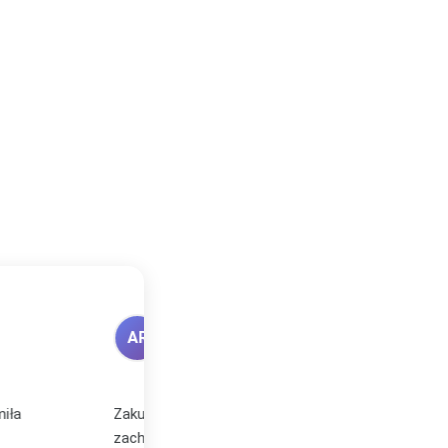
BEATA KOZDROŃ
★★★★★
BK
Zweryfikowany zakup
tówka. Jestem
Zamawiałyśmy w Plakatello trzy plakaty.
woim nowym domu
kompetentny, świetnie doradził dobór tem