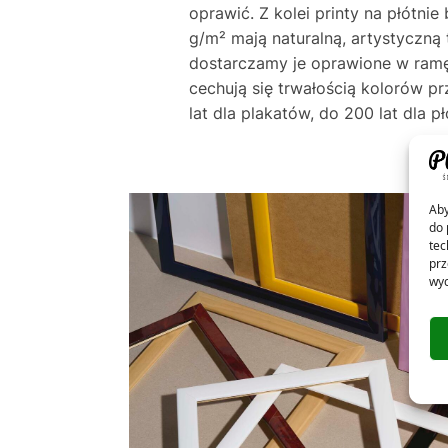
oprawić. Z kolei printy na płótni
g/m² mają naturalną, artystyczną 
dostarczamy je oprawione w ramę
cechują się trwałością kolorów p
lat dla plakatów, do 200 lat dla pł
Aby
do 
tec
prz
wyc