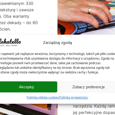
e bawełnianym 330
teksturę i zawsze
. Oba warianty
rzez dekady – do 60
ócien.
Zarządzaj zgodą
 zapewnić jak najlepsze wrażenia, korzystamy z technologii, takich jak pliki cooki
przechowywania i/lub uzyskiwania dostępu do informacji o urządzeniu. Zgoda na 
hnologie pozwoli nam przetwarzać dane, takie jak zachowanie podczas
eglądania lub unikalne identyfikatory na tej stronie. Brak wyrażenia zgody lub
ofanie zgody może niekorzystnie wpłynąć na niektóre cechy i funkcje.
NASZE RAMKI – 
Akceptuj
Zobacz preferencje
W Plakatello® ramki 
Polityka plików cookies
Polityka prywatności
listew ramiarskich, w
narzędzia. Każdą ra
jej perfekcyjne dop