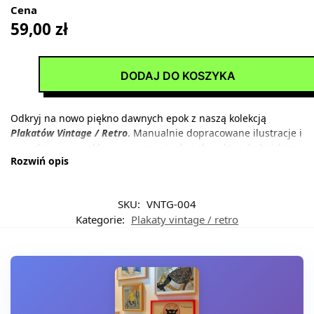
Cena
59,00
zł
DODAJ DO KOSZYKA
Odkryj na nowo piękno dawnych epok z naszą kolekcją
Plakatów Vintage / Retro
. Manualnie dopracowane ilustracje i
ponadczasowe reklamy wnoszą ciepło i charakter do każdego
Rozwiń opis
wnętrza. Plakaty z tej kolekcji są rarytasem dla miłośników
estetyki vintage, idealne do stworzenia przytulnej,
nostalgicznej atmosfery w dowolnej przestrzeni.
SKU:
VNTG-004
Kategorie:
Plakaty vintage / retro