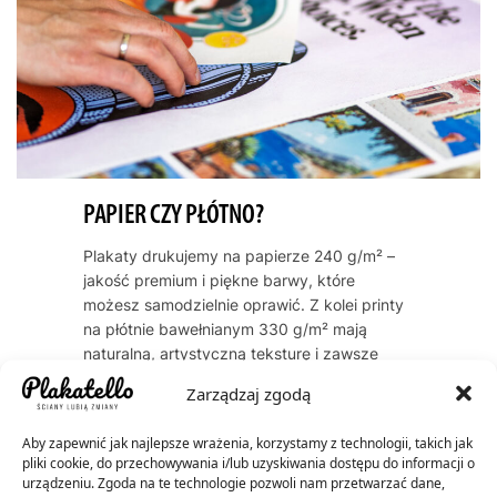
PAPIER CZY PŁÓTNO?
Plakaty drukujemy na papierze 240 g/m² –
jakość premium i piękne barwy, które
możesz samodzielnie oprawić. Z kolei printy
na płótnie bawełnianym 330 g/m² mają
naturalną, artystyczną teksturę i zawsze
dostarczamy je oprawione w ramę. Oba
Zarządzaj zgodą
warianty cechują się trwałością kolorów
przez dekady – do 60 lat dla plakatów, do
Aby zapewnić jak najlepsze wrażenia, korzystamy z technologii, takich jak
200 lat dla płócien.
pliki cookie, do przechowywania i/lub uzyskiwania dostępu do informacji o
urządzeniu. Zgoda na te technologie pozwoli nam przetwarzać dane,