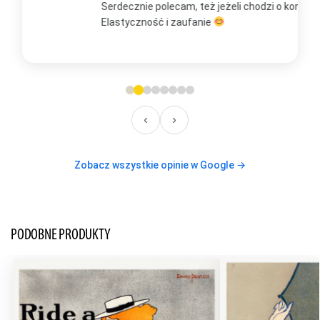
Serdecznie polecam, też jeżeli chodzi o kontakt.
m
Elastyczność i zaufanie
w
O
‹
›
Zobacz wszystkie opinie w Google →
PODOBNE PRODUKTY