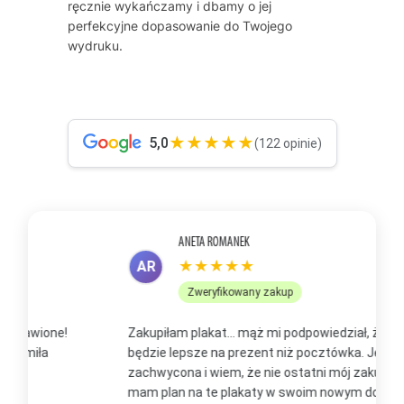
ręcznie wykańczamy i dbamy o jej
perfekcyjne dopasowanie do Twojego
wydruku.
★★★★★
5,0
(122 opinie)
ANETA ROMANEK
★★★★★
AR
Zweryfikowany zakup
Zakupiłam plakat... mąż mi podpowiedział, że to
Z
będzie lepsze na prezent niż pocztówka. Jestem
p
zachwycona i wiem, że nie ostatni mój zakup, bo już
b
mam plan na te plakaty w swoim nowym domu
t