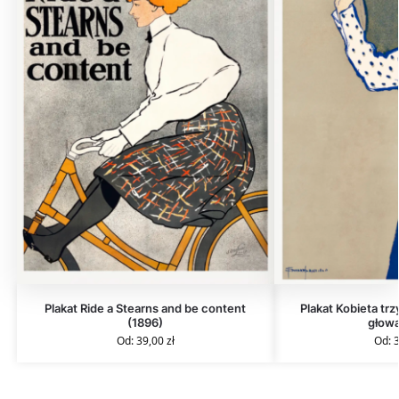
Plakat Ride a Stearns and be content
Plakat Kobieta tr
(1896)
głową
Od:
39,00
zł
Od: