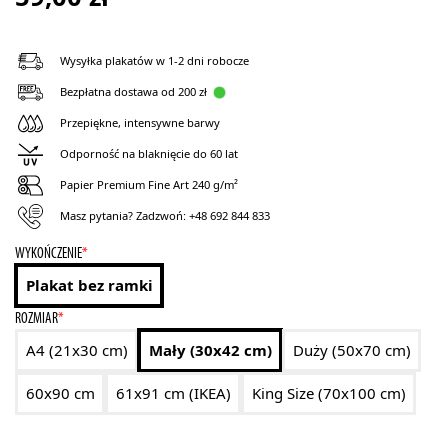
Wysyłka plakatów w 1-2 dni robocze
Bezpłatna dostawa od 200 zł
Przepiękne, intensywne barwy
Odporność na blaknięcie do 60 lat
Papier Premium Fine Art 240 g/m²
Masz pytania? Zadzwoń:
+48 692 844 833
WYKOŃCZENIE
*
Plakat bez ramki
ROZMIAR
*
A4 (21x30 cm)
Mały (30x42 cm)
Duży (50x70 cm)
60x90 cm
61x91 cm (IKEA)
King Size (70x100 cm)