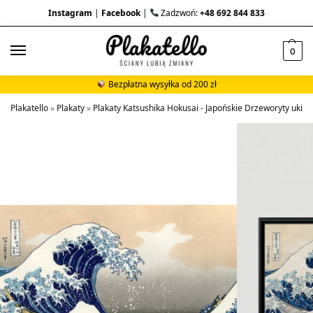
Instagram
|
Facebook
|
Zadzwoń:
+48 692 844 833
0
Bezpłatna wysyłka od 200 zł
Plakatello
»
Plakaty
»
Plakaty Katsushika Hokusai - Japońskie Drzeworyty ukiyo