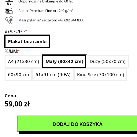
Odporność na blaknięcie do 60 lat
Papier Premium Fine Art 240 g/m²
Masz pytania? Zadzwoń:
+48 692 844 833
WYKOŃCZENIE
*
Plakat bez ramki
ROZMIAR
*
A4 (21x30 cm)
Mały (30x42 cm)
Duży (50x70 cm)
60x90 cm
61x91 cm (IKEA)
King Size (70x100 cm)
Cena
59,00
zł
DODAJ DO KOSZYKA