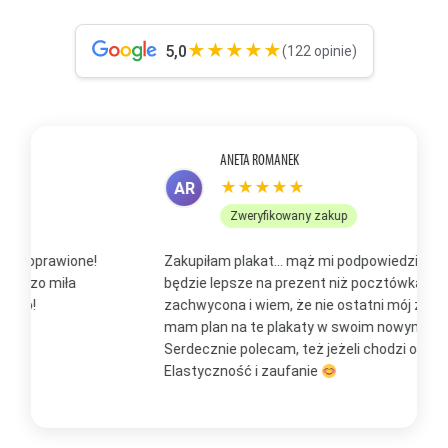
★★★★★
5,0
(122 opinie)
ANETA ROMANEK
★★★★★
AR
Zweryfikowany zakup
Zakupiłam plakat... mąż mi podpowiedział, że to
Z
będzie lepsze na prezent niż pocztówka. Jestem
p
zachwycona i wiem, że nie ostatni mój zakup, bo już
b
mam plan na te plakaty w swoim nowym domu
t
Serdecznie polecam, też jeżeli chodzi o kontakt.
m
Elastyczność i zaufanie
w
O