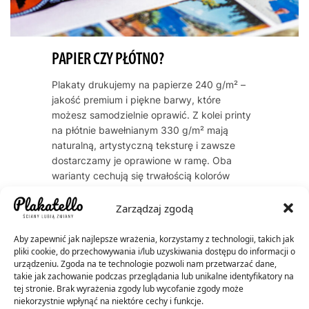
PAPIER CZY PŁÓTNO?
Plakaty drukujemy na papierze 240 g/m² –
jakość premium i piękne barwy, które
możesz samodzielnie oprawić. Z kolei printy
na płótnie bawełnianym 330 g/m² mają
naturalną, artystyczną teksturę i zawsze
dostarczamy je oprawione w ramę. Oba
warianty cechują się trwałością kolorów
przez dekady – do 60 lat dla plakatów, do
200 lat dla płócien.
Zarządzaj zgodą
Aby zapewnić jak najlepsze wrażenia, korzystamy z technologii, takich jak
pliki cookie, do przechowywania i/lub uzyskiwania dostępu do informacji o
urządzeniu. Zgoda na te technologie pozwoli nam przetwarzać dane,
takie jak zachowanie podczas przeglądania lub unikalne identyfikatory na
tej stronie. Brak wyrażenia zgody lub wycofanie zgody może
niekorzystnie wpłynąć na niektóre cechy i funkcje.