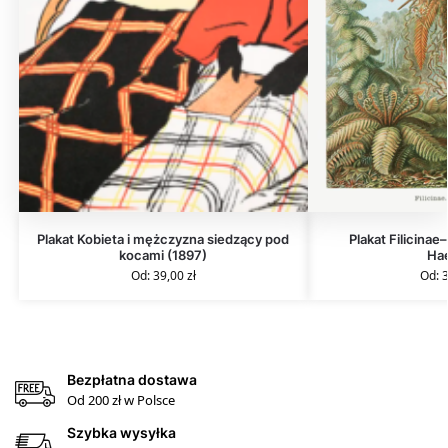
Plakat Kobieta i mężczyzna siedzący pod
Plakat Filicinae
kocami (1897)
Ha
Od:
39,00
zł
Od:
Bezpłatna dostawa
Od 200 zł w Polsce
Szybka wysyłka