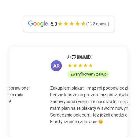
★★★★★
5,0
(122 opinie)
ANETA ROMANEK
★★★★★
AR
Zweryfikowany zakup
Zakupiłam plakat... mąż mi podpowiedział, że to
Z
będzie lepsze na prezent niż pocztówka. Jestem
p
zachwycona i wiem, że nie ostatni mój zakup, bo już
b
mam plan na te plakaty w swoim nowym domu
t
Serdecznie polecam, też jeżeli chodzi o kontakt.
m
Elastyczność i zaufanie
w
O