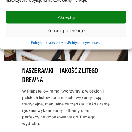
niekorzystnie wpłynąć na niektóre cechy i funkcje.
Akceptuj
Zobacz preferencje
Polityka plików cookies
Polityka prywatności
NASZE RAMKI – JAKOŚĆ Z LITEGO
DREWNA
W Plakatello® ramki tworzymy z włoskich i
polskich listew ramiarskich, wykorzystując
tradycyjne, manualne narzędzia. Każdą ramę
ręcznie wykańczamy i dbamy o jej
perfekcyjne dopasowanie do Twojego
wydruku.