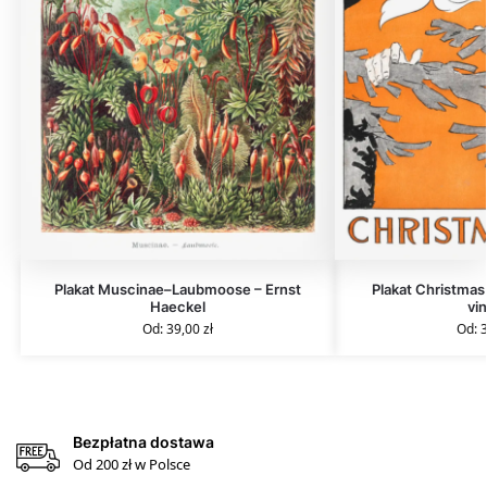
Plakat Muscinae–Laubmoose – Ernst
Plakat Christmas
Haeckel
vi
Od:
39,00
zł
Od:
Bezpłatna dostawa
Od 200 zł w Polsce