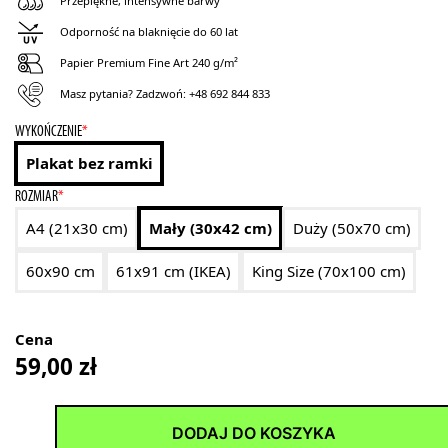
Przepiękne, intensywne barwy
Odporność na blaknięcie do 60 lat
Papier Premium Fine Art 240 g/m²
Masz pytania? Zadzwoń:
+48 692 844 833
WYKOŃCZENIE
*
Plakat bez ramki
ROZMIAR
*
A4 (21x30 cm)
Mały (30x42 cm)
Duży (50x70 cm)
60x90 cm
61x91 cm (IKEA)
King Size (70x100 cm)
Cena
59,00
zł
DODAJ DO KOSZYKA