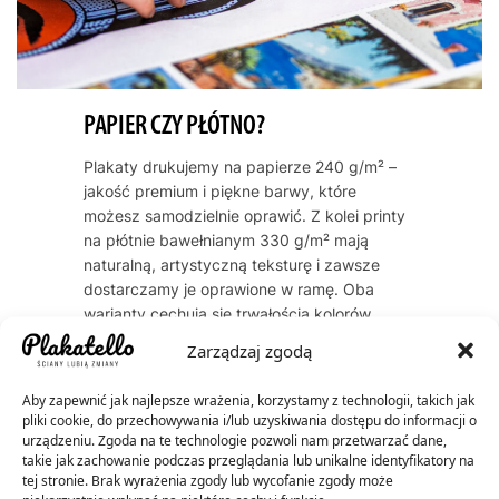
PAPIER CZY PŁÓTNO?
Plakaty drukujemy na papierze 240 g/m² –
jakość premium i piękne barwy, które
możesz samodzielnie oprawić. Z kolei printy
na płótnie bawełnianym 330 g/m² mają
naturalną, artystyczną teksturę i zawsze
dostarczamy je oprawione w ramę. Oba
warianty cechują się trwałością kolorów
przez dekady – do 60 lat dla plakatów, do
Zarządzaj zgodą
200 lat dla płócien.
Aby zapewnić jak najlepsze wrażenia, korzystamy z technologii, takich jak
pliki cookie, do przechowywania i/lub uzyskiwania dostępu do informacji o
urządzeniu. Zgoda na te technologie pozwoli nam przetwarzać dane,
takie jak zachowanie podczas przeglądania lub unikalne identyfikatory na
tej stronie. Brak wyrażenia zgody lub wycofanie zgody może