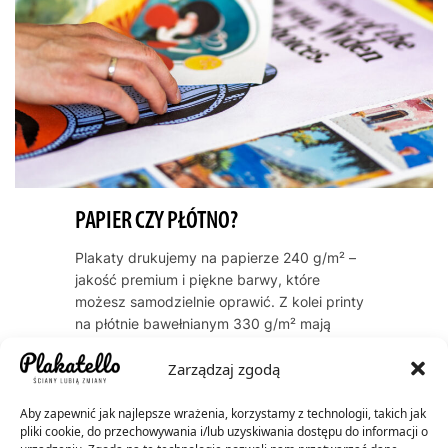
PAPIER CZY PŁÓTNO?
Plakaty drukujemy na papierze 240 g/m² –
jakość premium i piękne barwy, które
możesz samodzielnie oprawić. Z kolei printy
na płótnie bawełnianym 330 g/m² mają
naturalną, artystyczną teksturę i zawsze
Zarządzaj zgodą
dostarczamy je oprawione w ramę. Oba
warianty cechują się trwałością kolorów
przez dekady – do 60 lat dla plakatów, do
Aby zapewnić jak najlepsze wrażenia, korzystamy z technologii, takich jak
pliki cookie, do przechowywania i/lub uzyskiwania dostępu do informacji o
200 lat dla płócien.