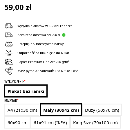
59,00
zł
Wysyłka plakatów w 1-2 dni robocze
Bezpłatna dostawa od 200 zł
Przepiękne, intensywne barwy
Odporność na blaknięcie do 60 lat
Papier Premium Fine Art 240 g/m²
Masz pytania? Zadzwoń:
+48 692 844 833
WYKOŃCZENIE
*
Plakat bez ramki
ROZMIAR
*
A4 (21x30 cm)
Mały (30x42 cm)
Duży (50x70 cm)
60x90 cm
61x91 cm (IKEA)
King Size (70x100 cm)