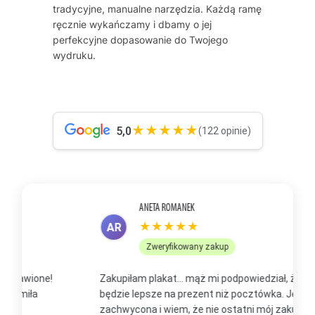
tradycyjne, manualne narzędzia. Każdą ramę
ręcznie wykańczamy i dbamy o jej
perfekcyjne dopasowanie do Twojego
wydruku.
★★★★★
5,0
(122 opinie)
ANETA ROMANEK
★★★★★
AR
Zweryfikowany zakup
Zakupiłam plakat... mąż mi podpowiedział, że to
Z
będzie lepsze na prezent niż pocztówka. Jestem
p
zachwycona i wiem, że nie ostatni mój zakup, bo już
b