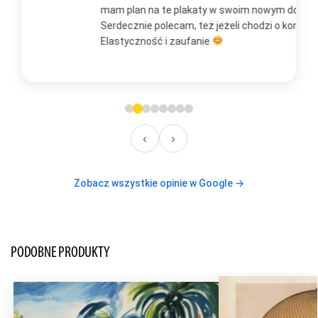
mam plan na te plakaty w swoim nowym domu
t
Serdecznie polecam, też jeżeli chodzi o kontakt.
m
Elastyczność i zaufanie
w
O
‹
›
Zobacz wszystkie opinie w Google →
PODOBNE PRODUKTY