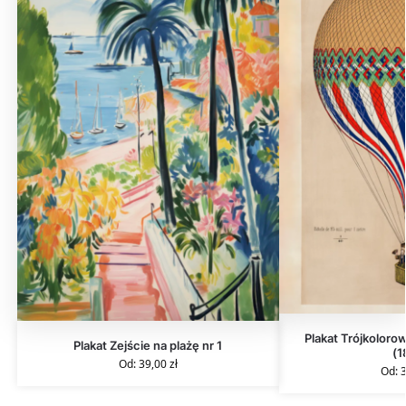
Plakat Trójkolorow
Plakat Zejście na plażę nr 1
(1
Od:
39,00
zł
Od: