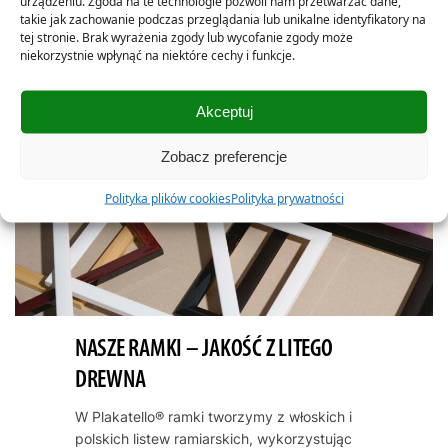
urządzeniu. Zgoda na te technologie pozwoli nam przetwarzać dane,
takie jak zachowanie podczas przeglądania lub unikalne identyfikatory na
tej stronie. Brak wyrażenia zgody lub wycofanie zgody może
niekorzystnie wpłynąć na niektóre cechy i funkcje.
Akceptuj
Zobacz preferencje
Polityka plików cookies
Polityka prywatności
NASZE RAMKI – JAKOŚĆ Z LITEGO
DREWNA
W Plakatello® ramki tworzymy z włoskich i
polskich listew ramiarskich, wykorzystując