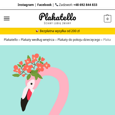
Instagram
|
Facebook
|
Zadzwoń:
+48 692 844 833
0
Bezpłatna wysyłka od 200 zł
Plakatello
»
Plakaty według wnętrza
»
Plakaty do pokoju dziecięcego
»
Plakat 