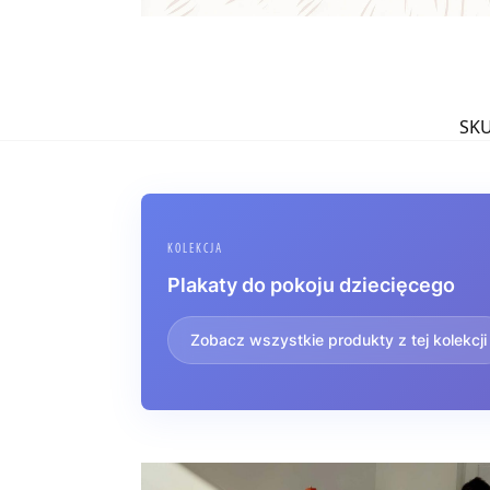
SK
KOLEKCJA
Plakaty do pokoju dziecięcego
Zobacz wszystkie produkty z tej kolekcji