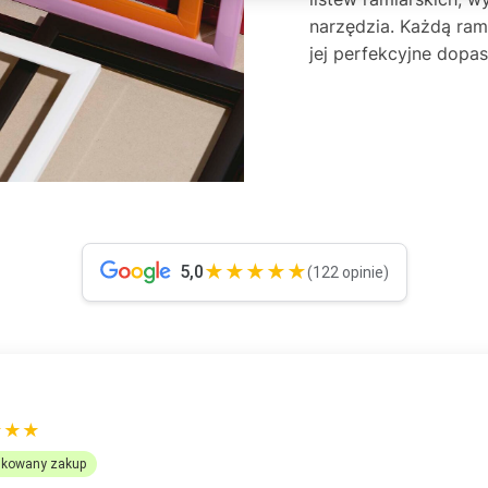
narzędzia. Każdą ra
jej perfekcyjne dop
★★★★★
5,0
(122 opinie)
OMANEK
★★★
ikowany zakup