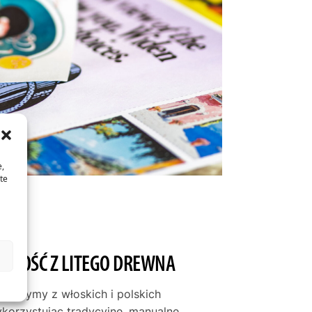
e,
te
JAKOŚĆ Z LITEGO DREWNA
tworzymy z włoskich i polskich
ykorzystując tradycyjne, manualne