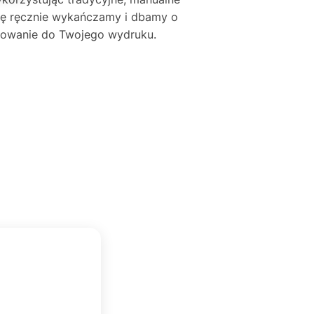
mę ręcznie wykańczamy i dbamy o
asowanie do Twojego wydruku.
BEATA KOZDROŃ
★★★★★
BK
Zweryfikowany zakup