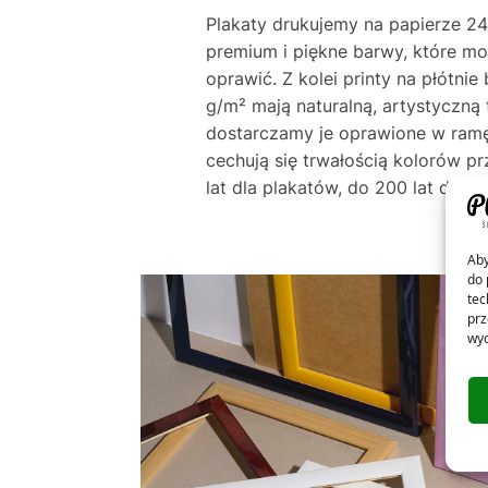
Plakaty drukujemy na papierze 24
premium i piękne barwy, które m
oprawić. Z kolei printy na płótni
g/m² mają naturalną, artystyczną 
dostarczamy je oprawione w ramę
cechują się trwałością kolorów p
lat dla plakatów, do 200 lat dla pł
Aby
do 
tec
prz
wyc