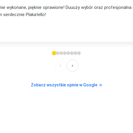
... mąż mi podpowiedział, że to będzie lepsze na prezent niż pocz
em, że nie ostatni mój zakup, bo już mam plan na te plakaty w s
lecam, też jeżeli chodzi o kontakt. Elastyczność i zaufanie
‹
›
Zobacz wszystkie opinie w Google →