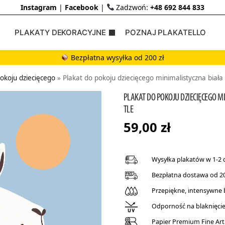
Instagram
|
Facebook
|
Zadzwoń:
+48 692 844 833
PLAKATY DEKORACYJNE
POZNAJ PLAKATELLO
Bezpłatna wysyłka od 200 zł
pokoju dziecięcego
»
Plakat do pokoju dziecięcego minimalistyczna biała
PLAKAT DO POKOJU DZIECIĘCEGO M
TLE
59,00
zł
Wysyłka plakatów w 1-2 
Bezpłatna dostawa od 20
Przepiękne, intensywne
Odporność na blaknięcie 
Papier Premium Fine Art