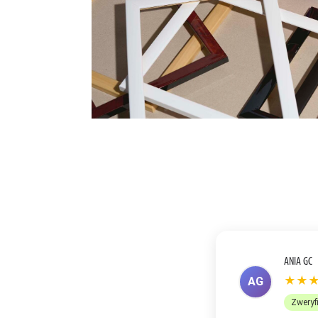
ANETA R
★★
AR
Zweryf