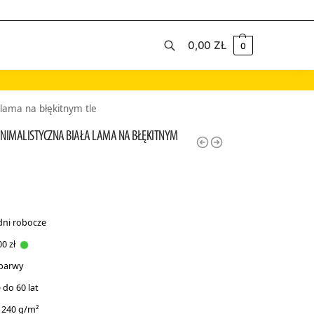
0,00
ZŁ
0
Szukaj
 lama na błękitnym tle
INIMALISTYCZNA BIAŁA LAMA NA BŁĘKITNYM
dni robocze
0 zł
 barwy
do 60 lat
 240 g/m²