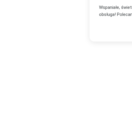
bór oraz profesjonalna i bardzo miła
Zakupiłam plakat
zachwycona i wi
Serdecznie po