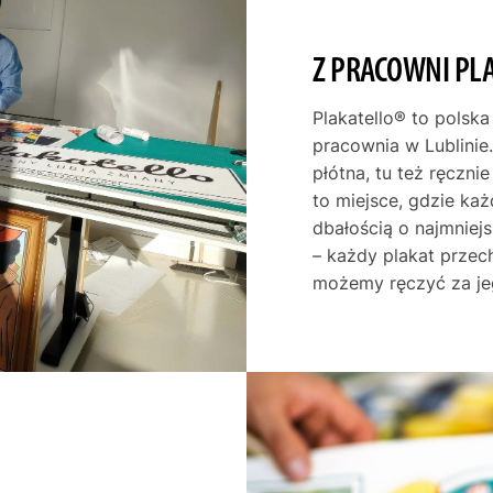
Z PRACOWNI PL
Plakatello® to polska
pracownia w Lublinie.
płótna, tu też ręczni
to miejsce, gdzie ka
dbałością o najmniej
– każdy plakat przec
możemy ręczyć za je