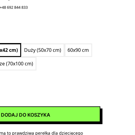
+48 692 844 833
0x42 cm)
Duży (50x70 cm)
60x90 cm
ize (70x100 cm)
DODAJ DO KOSZYKA
lamą to prawdziwa perełka dla dziecięcego