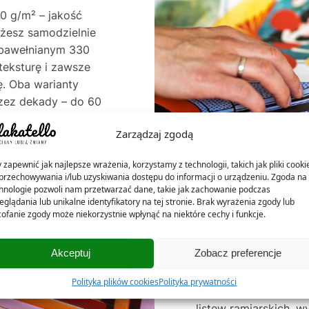
0 g/m² – jakość
ożesz samodzielnie
e bawełnianym 330
teksturę i zawsze
. Oba warianty
rzez dekady – do 60
ócien.
Zarządzaj zgodą
 zapewnić jak najlepsze wrażenia, korzystamy z technologii, takich jak pliki cooki
przechowywania i/lub uzyskiwania dostępu do informacji o urządzeniu. Zgoda na 
hnologie pozwoli nam przetwarzać dane, takie jak zachowanie podczas
eglądania lub unikalne identyfikatory na tej stronie. Brak wyrażenia zgody lub
ofanie zgody może niekorzystnie wpłynąć na niektóre cechy i funkcje.
Akceptuj
Zobacz preferencje
NASZE RAMKI – 
Polityka plików cookies
Polityka prywatności
W Plakatello® ramki 
listew ramiarskich, w