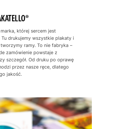
AKATELLO®
 marka, której sercem jest
 Tu drukujemy wszystkie plakaty i
e tworzymy ramy. To nie fabryka –
żde zamówienie powstaje z
szy szczegół. Od druku po oprawę
hodzi przez nasze ręce, dlatego
go jakość.