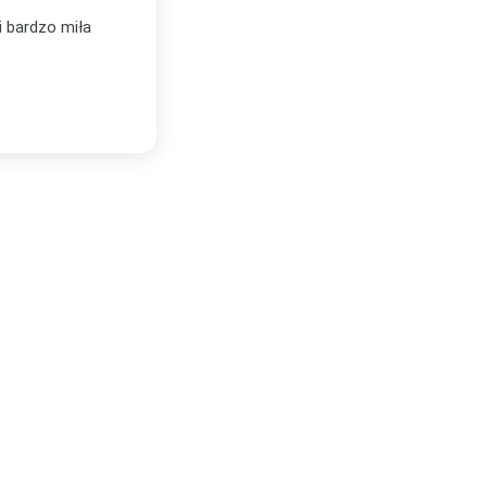
tówka. Jestem
Zamawiałyśmy w Plakatello trzy plakaty.
woim nowym domu
kompetentny, świetnie doradził dobór tem
Plakaty są bardzo dobrej jakości, świetn
Lublinie!