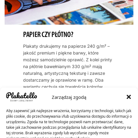
PAPIER CZY PŁÓTNO?
Plakaty drukujemy na papierze 240 g/m² –
jakość premium i piękne barwy, które
możesz samodzielnie oprawić. Z kolei printy
na płótnie bawełnianym 330 g/m² mają
naturalną, artystyczną teksturę i zawsze
dostarczamy je oprawione w ramę. Oba
warianty cechują się trwałością kolorów
przez dekady – do 60 lat dla plakatów, do
Zarządzaj zgodą
200 lat dla płócien.
Aby zapewnić jak najlepsze wrażenia, korzystamy z technologii, takich jak
pliki cookie, do przechowywania i/lub uzyskiwania dostępu do informacji o
urządzeniu. Zgoda na te technologie pozwoli nam przetwarzać dane,
takie jak zachowanie podczas przeglądania lub unikalne identyfikatory na
tej stronie. Brak wyrażenia zgody lub wycofanie zgody może