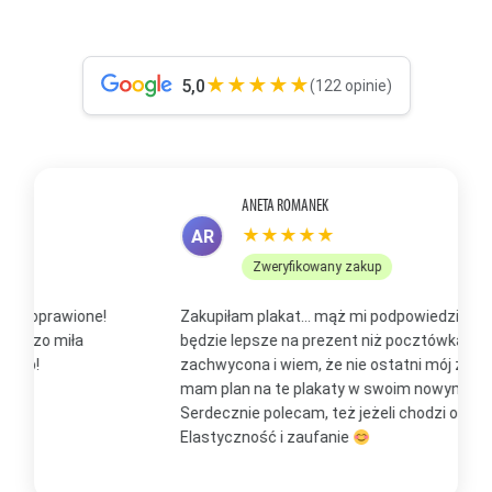
★★★★★
5,0
(122 opinie)
ANETA ROMANEK
★★★★★
AR
Zweryfikowany zakup
Zakupiłam plakat... mąż mi podpowiedział, że to
Z
będzie lepsze na prezent niż pocztówka. Jestem
p
zachwycona i wiem, że nie ostatni mój zakup, bo już
b
mam plan na te plakaty w swoim nowym domu
t
Serdecznie polecam, też jeżeli chodzi o kontakt.
m
Elastyczność i zaufanie
w
O