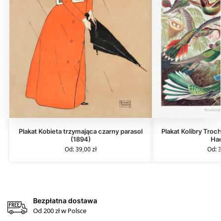
Plakat Kobieta trzymająca czarny parasol
Plakat Kolibry Troch
(1894)
Ha
Od:
39,00
zł
Od:
Bezpłatna dostawa
Od 200 zł w Polsce