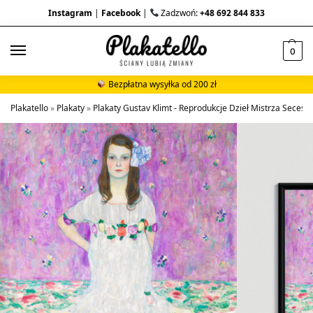
Instagram
|
Facebook
|
Zadzwoń:
+48 692 844 833
0
Bezpłatna wysyłka od 200 zł
Plakatello
»
Plakaty
»
Plakaty Gustav Klimt - Reprodukcje Dzieł Mistrza Secesji