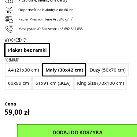
Przepiękne, intensywne barwy
Odporność na blaknięcie do 60 lat
Papier Premium Fine Art 240 g/m²
Masz pytania? Zadzwoń:
+48 692 844 833
WYKOŃCZENIE
*
Plakat bez ramki
ROZMIAR
*
A4 (21x30 cm)
Mały (30x42 cm)
Duży (50x70 cm)
60x90 cm
61x91 cm (IKEA)
King Size (70x100 cm)
Cena
59,00
zł
DODAJ DO KOSZYKA