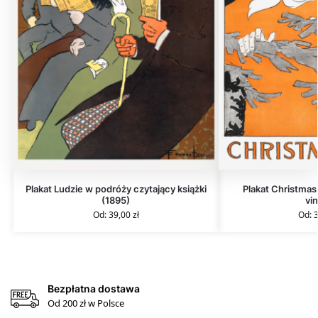
Plakat Ludzie w podróży czytający książki
Plakat Christmas
(1895)
vi
Od:
39,00
zł
Od:
Bezpłatna dostawa
Od 200 zł w Polsce