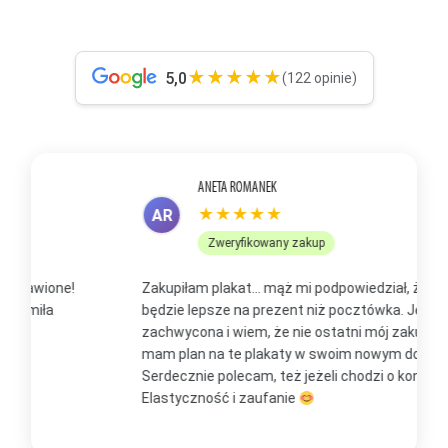
★★★★★
5,0
(122 opinie)
ANETA ROMANEK
★★★★★
AR
Zweryfikowany zakup
Zakupiłam plakat... mąż mi podpowiedział, że to
Z
będzie lepsze na prezent niż pocztówka. Jestem
p
zachwycona i wiem, że nie ostatni mój zakup, bo już
b
mam plan na te plakaty w swoim nowym domu
t
Serdecznie polecam, też jeżeli chodzi o kontakt.
m
Elastyczność i zaufanie
w
O