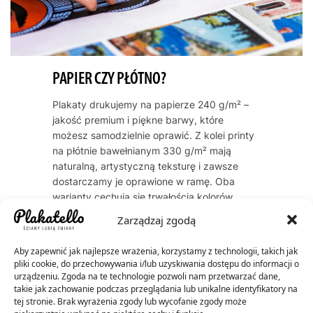
PAPIER CZY PŁÓTNO?
Plakaty drukujemy na papierze 240 g/m² –
jakość premium i piękne barwy, które
możesz samodzielnie oprawić. Z kolei printy
na płótnie bawełnianym 330 g/m² mają
naturalną, artystyczną teksturę i zawsze
dostarczamy je oprawione w ramę. Oba
warianty cechują się trwałością kolorów
przez dekady – do 60 lat dla plakatów, do
Zarządzaj zgodą
200 lat dla płócien.
Aby zapewnić jak najlepsze wrażenia, korzystamy z technologii, takich jak
pliki cookie, do przechowywania i/lub uzyskiwania dostępu do informacji o
urządzeniu. Zgoda na te technologie pozwoli nam przetwarzać dane,
takie jak zachowanie podczas przeglądania lub unikalne identyfikatory na
tej stronie. Brak wyrażenia zgody lub wycofanie zgody może