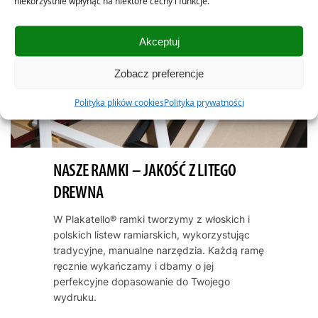
niekorzystnie wpłynąć na niektóre cechy i funkcje.
Akceptuj
Zobacz preferencje
Polityka plików cookies
Polityka prywatności
NASZE RAMKI – JAKOŚĆ Z LITEGO
DREWNA
W Plakatello® ramki tworzymy z włoskich i
polskich listew ramiarskich, wykorzystując
tradycyjne, manualne narzędzia. Każdą ramę
ręcznie wykańczamy i dbamy o jej
perfekcyjne dopasowanie do Twojego
wydruku.