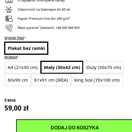
Przepiękne, intensywne barwy
Odporność na blaknięcie do 60 lat
Papier Premium Fine Art 240 g/m²
Masz pytania? Zadzwoń:
+48 692 844 833
WYKOŃCZENIE
*
Plakat bez ramki
ROZMIAR
*
A4 (21x30 cm)
Mały (30x42 cm)
Duży (50x70 cm)
60x90 cm
61x91 cm (IKEA)
King Size (70x100 cm)
Cena
59,00
zł
DODAJ DO KOSZYKA