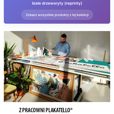
białe drzeworyty (reprinty)
Dzieło doskonale komponuje się z wnętrzami utrzymanymi w
stylu skandynawskim, japandi czy nowoczesnym minimali­
Zobacz wszystkie produkty z tej kolekcji
zmie. Plakatello oferuje tę reprodukcję jako idealny akcent dla
przestrzeni, gdzie dominują naturalne materiały i stonowana
kolorystyka w odcieniach granatu, szarości i bieli.
Z PRACOWNI PLAKATELLO®