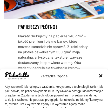
PAPIER CZY PŁÓTNO?
Plakaty drukujemy na papierze 240 g/m² –
jakość premium i piękne barwy, które
możesz samodzielnie oprawić. Z kolei printy
na płótnie bawełnianym 330 g/m² mają
naturalną, artystyczną teksturę i zawsze
dostarczamy je oprawione w ramę. Oba
warianty cechują się trwałością kolorów
przez dekady – do 60 lat dla plakatów, do
Zarządzaj zgodą
200 lat dla płócien.
Aby zapewnić jak najlepsze wrażenia, korzystamy z technologii, takich jak
pliki cookie, do przechowywania i/lub uzyskiwania dostępu do informacji o
urządzeniu. Zgoda na te technologie pozwoli nam przetwarzać dane,
takie jak zachowanie podczas przeglądania lub unikalne identyfikatory na
tej stronie. Brak wyrażenia zgody lub wycofanie zgody może