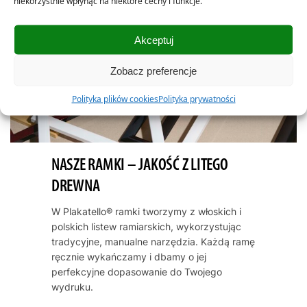
niekorzystnie wpłynąć na niektóre cechy i funkcje.
Akceptuj
Zobacz preferencje
Polityka plików cookies
Polityka prywatności
NASZE RAMKI – JAKOŚĆ Z LITEGO
DREWNA
W Plakatello® ramki tworzymy z włoskich i
polskich listew ramiarskich, wykorzystując
tradycyjne, manualne narzędzia. Każdą ramę
ręcznie wykańczamy i dbamy o jej
perfekcyjne dopasowanie do Twojego
wydruku.