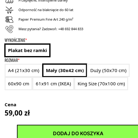
Przepiękne, intensywne barwy
Odporność na blaknięcie do 60 lat
Papier Premium Fine Art 240 g/m²
Masz pytania? Zadzwoń:
+48 692 844 833
WYKOŃCZENIE
*
Plakat bez ramki
ROZMIAR
*
A4 (21x30 cm)
Mały (30x42 cm)
Duży (50x70 cm)
60x90 cm
61x91 cm (IKEA)
King Size (70x100 cm)
Cena
59,00
zł
DODAJ DO KOSZYKA