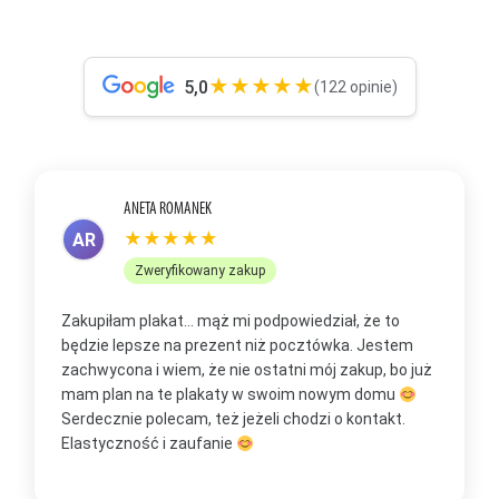
★★★★★
5,0
(122 opinie)
ANETA ROMANEK
★★★★★
AR
Zweryfikowany zakup
Zakupiłam plakat... mąż mi podpowiedział, że to
Z
będzie lepsze na prezent niż pocztówka. Jestem
p
zachwycona i wiem, że nie ostatni mój zakup, bo już
b
mam plan na te plakaty w swoim nowym domu
t
Serdecznie polecam, też jeżeli chodzi o kontakt.
m
Elastyczność i zaufanie
w
O