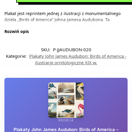
Plakat jest reprintem jednej z ilustracji z monumentalnego
dzieła „Birds of America” Johna Jamesa Audubona. Ta
konkretna rycina przedstawiająca kokoszkę (kurkę wodną,
Rozwiń opis
ang.
purple gallinule
). Powstała w latach 1827-1838, kiedy to
artysta-przyrodnik przemierzał dzikie ostępy Ameryki
Północnej, dokumentując ptasie gatunki z niespotykaną dotąd
SKU:
P-JJAUDUBON-020
precyzją. Audubon, francuski emigrant o burzliwej
Kategorie:
Plakaty John James Audubon: Birds of America -
przeszłości, zasłynął nie tylko jako ornitolog, ale przede
ilustracje ornitologiczne XIX w.
wszystkim jako twórca rewolucyjnej metody przedstawiania
ptaków – malował je w naturalnych pozach i wielkości, co było
absolutnym novum w XIX wieku.
KOLEKCJA
Plakaty John James Audubon: Birds of America –