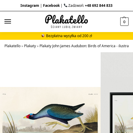
Instagram
|
Facebook
|
Zadzwoń:
+48 692 844 833
0
Bezpłatna wysyłka od 200 zł
Plakatello
»
Plakaty
»
Plakaty John James Audubon: Birds of America - ilustracje