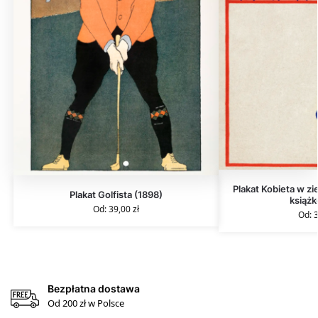
Plakat Kobieta w zi
Plakat Golfista (1898)
książk
Od:
39,00
zł
Od:
Bezpłatna dostawa
Od 200 zł w Polsce