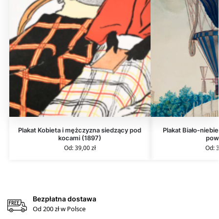
Plakat Kobieta i mężczyzna siedzący pod
Plakat Biało-niebi
kocami (1897)
pow
Od:
39,00
zł
Od:
Bezpłatna dostawa
Od 200 zł w Polsce