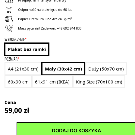
Przepiękne, intensywne barwy
Odporność na blaknięcie do 60 lat
Papier Premium Fine Art 240 g/m²
Masz pytania? Zadzwoń:
+48 692 844 833
WYKOŃCZENIE
*
Plakat bez ramki
ROZMIAR
*
A4 (21x30 cm)
Mały (30x42 cm)
Duży (50x70 cm)
60x90 cm
61x91 cm (IKEA)
King Size (70x100 cm)
Cena
59,00
zł
DODAJ DO KOSZYKA