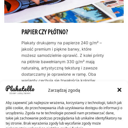
PAPIER CZY PŁÓTNO?
Plakaty drukujemy na papierze 240 g/m² –
jakość premium i piękne barwy, które
możesz samodzielnie oprawić. Z kolei printy
na płótnie bawełnianym 330 g/m² mają
naturalną, artystyczną teksturę i zawsze
dostarczamy je oprawione w ramę. Oba
warianty cechują się trwałością kolorów
przez dekady – do 60 lat dla plakatów, do
Zarządzaj zgodą
200 lat dla płócien.
Aby zapewnić jak najlepsze wrażenia, korzystamy z technologii, takich jak
pliki cookie, do przechowywania i/lub uzyskiwania dostępu do informacji o
urządzeniu. Zgoda na te technologie pozwoli nam przetwarzać dane,
takie jak zachowanie podczas przeglądania lub unikalne identyfikatory na
tej stronie. Brak wyrażenia zgody lub wycofanie zgody może