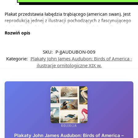
Plakat przedstawia łabędzia trąbiącego (american swan). Jest
reprodukcją jednej z ilustracji pochodzących z fascynującego
dzieła „Birds of America” Johna Jamesa Audubona. Ten
Rozwiń opis
amerykański ornitolog i malarz stworzył swoją kolekcję w
latach 1827-1838, dokumentując ptaki Ameryki Północnej w
ich naturalnych rozmiarach. Ciekawostką jest, że oryginalne
SKU:
P-JJAUDUBON-009
wydanie należy do najdroższych książek świata – w 2010 roku
Kategorie:
Plakaty John James Audubon: Birds of America -
egzemplarz sprzedano za ponad 11 milionów dolarów!
ilustracje ornitologiczne XIX w.
KOLEKCJA
Plakaty John James Audubon: Birds of America –