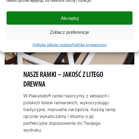
niekorzystnie wpłynąć na niektóre cechy i funkcje.
Akceptuj
Zobacz preferencje
Polityka plików cookies
Polityka prywatności
NASZE RAMKI – JAKOŚĆ Z LITEGO
DREWNA
W Plakatello® ramki tworzymy z włoskich i
polskich listew ramiarskich, wykorzystując
tradycyjne, manualne narzędzia. Każdą ramę
ręcznie wykańczamy i dbamy o jej
perfekcyjne dopasowanie do Twojego
wydruku.