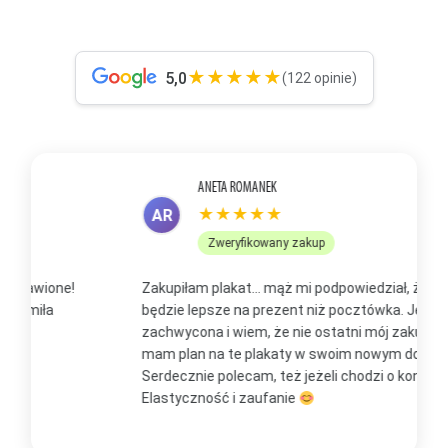
★★★★★
5,0
(122 opinie)
ANETA ROMANEK
★★★★★
AR
Zweryfikowany zakup
Zakupiłam plakat... mąż mi podpowiedział, że to
Z
będzie lepsze na prezent niż pocztówka. Jestem
p
zachwycona i wiem, że nie ostatni mój zakup, bo już
b
mam plan na te plakaty w swoim nowym domu
t
Serdecznie polecam, też jeżeli chodzi o kontakt.
m
Elastyczność i zaufanie
w
O