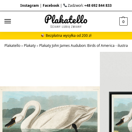
Instagram
|
Facebook
|
Zadzwoń:
+48 692 844 833
0
Bezpłatna wysyłka od 200 zł
Plakatello
»
Plakaty
»
Plakaty John James Audubon: Birds of America - ilustracje