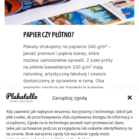
PAPIER CZY PŁÓTNO?
Plakaty drukujemy na papierze 240 g/m² –
jakość premium i piękne barwy, które
możesz samodzielnie oprawić. Z kolei printy
na płótnie bawełnianym 330 g/m² mają
naturalną, artystyczną teksturę i zawsze
dostarczamy je oprawione w ramę. Oba
warianty cechują się trwałością kolorów
przez dekady – do 60 lat dla plakatów, do
Zarządzaj zgodą
200 lat dla płócien.
Aby zapewnić jak najlepsze wrażenia, korzystamy z technologii, takich jak
pliki cookie, do przechowywania i/lub uzyskiwania dostępu do informacji o
urządzeniu. Zgoda na te technologie pozwoli nam przetwarzać dane,
takie jak zachowanie podczas przeglądania lub unikalne identyfikatory na
tej stronie. Brak wyrażenia zgody lub wycofanie zgody może