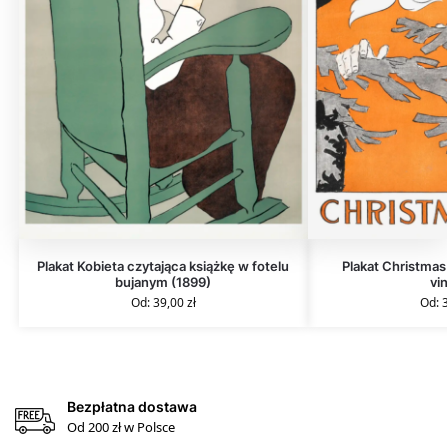
Plakat Kobieta czytająca książkę w fotelu
Plakat Christmas
bujanym (1899)
vi
Od:
39,00
zł
Od:
Bezpłatna dostawa
Od 200 zł w Polsce