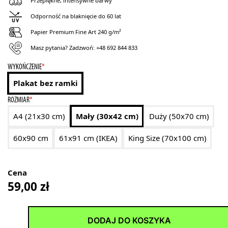
Przepiękne, intensywne barwy
Odporność na blaknięcie do 60 lat
Papier Premium Fine Art 240 g/m²
Masz pytania? Zadzwoń:
+48 692 844 833
WYKOŃCZENIE
*
Plakat bez ramki
ROZMIAR
*
A4 (21x30 cm)
Mały (30x42 cm)
Duży (50x70 cm)
60x90 cm
61x91 cm (IKEA)
King Size (70x100 cm)
Cena
59,00
zł
DODAJ DO KOSZYKA