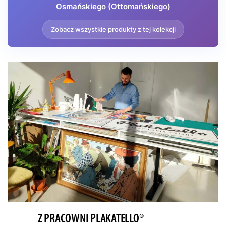
Osmańskiego (Ottomańskiego)
delikatnymi akcentami turkusu i szałwii w strojach postaci. Tło
wypełniają błękitnawe, zamglone sylwetki gór, nadające
Zobacz wszystkie produkty z tej kolekcji
całości orientalnego charakteru.
Ten plakat z kolekcji Plakatello idealnie wpisze się w wnętrza
utrzymane w stylu kolonialnym, eklektycznym czy
bibliotecznym. Będzie świetnym dopełnieniem gabinetu z
ciemnymi meblami, skórzanymi fotelami i globusami, ale
równie dobrze zaprezentuje się w nowoczesnym salonie jako
element kontrastujący z minimalistycznym wystrojem.
Z PRACOWNI PLAKATELLO®