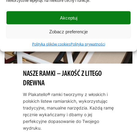
niekorzystnie wpłynąć na niektóre cechy i funkcje.
Akceptuj
Zobacz preferencje
Polityka plików cookies
Polityka prywatności
NASZE RAMKI – JAKOŚĆ Z LITEGO
DREWNA
W Plakatello® ramki tworzymy z włoskich i
polskich listew ramiarskich, wykorzystując
tradycyjne, manualne narzędzia. Każdą ramę
ręcznie wykańczamy i dbamy o jej
perfekcyjne dopasowanie do Twojego
wydruku.