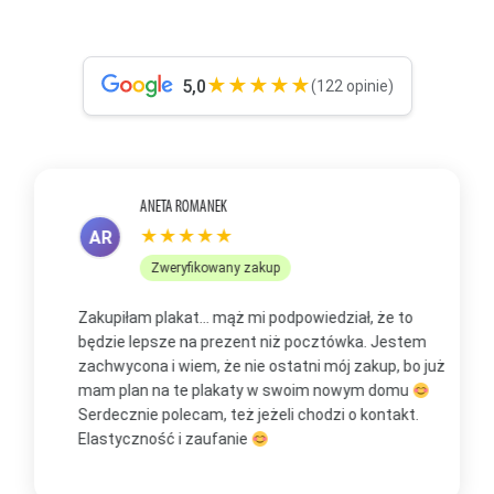
★★★★★
5,0
(122 opinie)
ANETA ROMANEK
★★★★★
AR
Zweryfikowany zakup
Zakupiłam plakat... mąż mi podpowiedział, że to
Z
będzie lepsze na prezent niż pocztówka. Jestem
p
zachwycona i wiem, że nie ostatni mój zakup, bo już
b
mam plan na te plakaty w swoim nowym domu
t
Serdecznie polecam, też jeżeli chodzi o kontakt.
m
Elastyczność i zaufanie
w
O