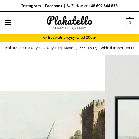
Instagram
|
Facebook
|
Zadzwoń:
+48 692 844 833
0
Bezpłatna wysyłka od 200 zł
Plakatello
»
Plakaty
»
Plakaty Luigi Mayer (1755–1803) - Widoki Imperium Os