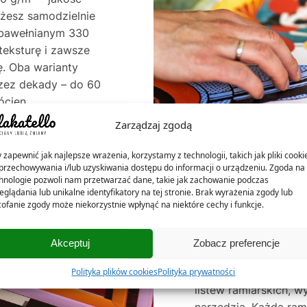
ożesz samodzielnie
e bawełnianym 330
teksturę i zawsze
. Oba warianty
rzez dekady – do 60
ócien.
Zarządzaj zgodą
 zapewnić jak najlepsze wrażenia, korzystamy z technologii, takich jak pliki cooki
przechowywania i/lub uzyskiwania dostępu do informacji o urządzeniu. Zgoda na 
hnologie pozwoli nam przetwarzać dane, takie jak zachowanie podczas
eglądania lub unikalne identyfikatory na tej stronie. Brak wyrażenia zgody lub
ofanie zgody może niekorzystnie wpłynąć na niektóre cechy i funkcje.
NASZE RAMKI – 
Akceptuj
Zobacz preferencje
W Plakatello® ramki 
Polityka plików cookies
Polityka prywatności
listew ramiarskich, w
narzędzia. Każdą ra