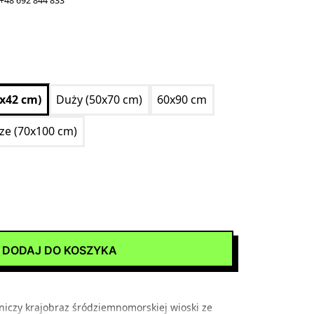
+48 692 844 833
0x42 cm)
Duży (50x70 cm)
60x90 cm
ize (70x100 cm)
DODAJ DO KOSZYKA
niczy krajobraz śródziemnomorskiej wioski ze