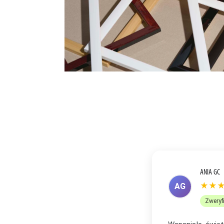
ANETA R
★★
AR
Zweryf