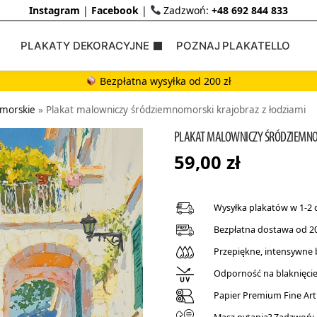
Instagram
|
Facebook
|
Zadzwoń:
+48 692 844 833
PLAKATY DEKORACYJNE
POZNAJ PLAKATELLO
Bezpłatna wysyłka od 200 zł
omorskie
»
Plakat malowniczy śródziemnomorski krajobraz z łodziami
PLAKAT MALOWNICZY ŚRÓDZIEMNO
59,00
zł
Wysyłka plakatów w 1-2 
Bezpłatna dostawa od 20
Przepiękne, intensywne
Odporność na blaknięcie 
Papier Premium Fine Art