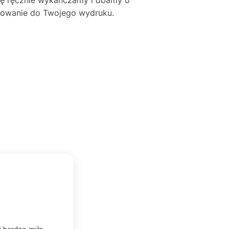
asowanie do Twojego wydruku.
BEATA KOZDROŃ
★★★★★
BK
Zweryfikowany zakup