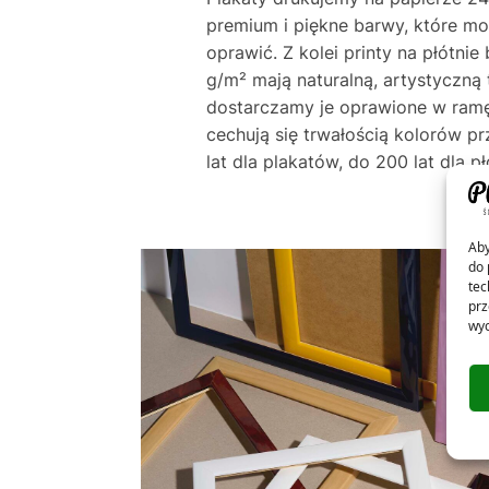
premium i piękne barwy, które m
oprawić. Z kolei printy na płótni
g/m² mają naturalną, artystyczną 
dostarczamy je oprawione w ramę
cechują się trwałością kolorów p
lat dla plakatów, do 200 lat dla pł
Aby
do 
tec
prz
wyc