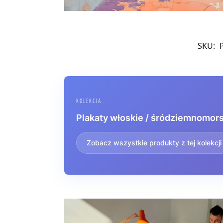
SKU:
KOLEKCJA
Plakaty włoskie / śródziemnomor
Zobacz wszystkie produkty z tej kolekcji