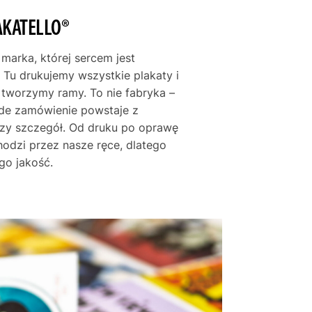
AKATELLO®
i się jako ozdoba wnętrz urządzonych w
nych naturalnych materiałów, jasnych barw i
ze się również w aranżacje inspirowane
 marka, której sercem jest
y egzotycznymi podróżami. Nada
 Tu drukujemy wszystkie plakaty i
pogodnego charakteru i pozwoli choć na
e tworzymy ramy. To nie fabryka –
cznej, beztroskiej krainy.
żde zamówienie powstaje z
en ma w sobie nieodparty urok i ponadczasowe
szy szczegół. Od druku po oprawę
zamknięta w barwnej, nastrojowej kompozycji,
hodzi przez nasze ręce, dlatego
nasze progi powiew śródziemnomorskiej bryzy.
rzenieść się do tej pełnej słońca krainy i poczuć
go jakość.