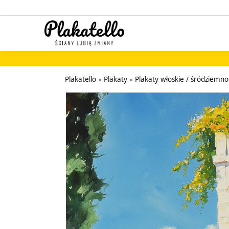
Szukaj...
Plakatello
»
Plakaty
»
Plakaty włoskie / śródziemn