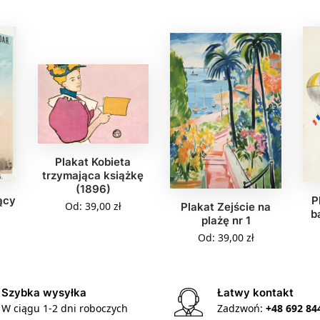
Plakat Kobieta
trzymająca książkę
(1896)
ący
P
Od:
39,00
zł
Plakat Zejście na
a
b
plażę nr 1
Od:
39,00
zł
Szybka wysyłka
Łatwy kontakt
W ciągu 1-2 dni roboczych
Zadzwoń:
+48 692 84