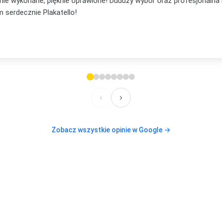
... mąż mi podpowiedział, że to będzie lepsze na prezent niż pocz
em, że nie ostatni mój zakup, bo już mam plan na te plakaty w s
lecam, też jeżeli chodzi o kontakt. Elastyczność i zaufanie
‹
›
Zobacz wszystkie opinie w Google →