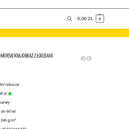
0,00
ZŁ
0
Szukaj
MORSKI KRAJOBRAZ Z ŁODZIAMI
dni robocze
0 zł
 barwy
do 60 lat
 240 g/m²