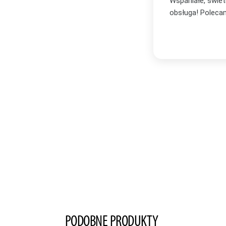
bór oraz profesjonalna i bardzo miła
Zakupiłam plakat
zachwycona i wi
Serdecznie po
PODOBNE PRODUKTY