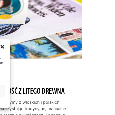
e,
te
JAKOŚĆ Z LITEGO DREWNA
tworzymy z włoskich i polskich
ykorzystując tradycyjne, manualne
mę ręcznie wykańczamy i dbamy o