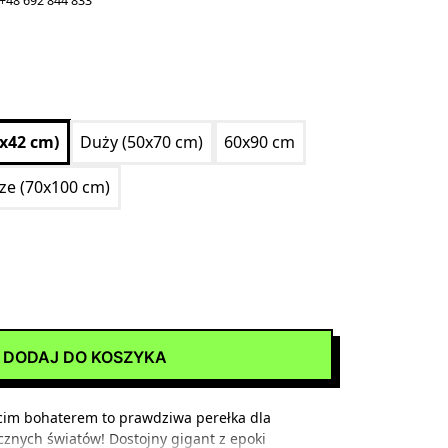
+48 692 844 833
0x42 cm)
Duży (50x70 cm)
60x90 cm
ize (70x100 cm)
DODAJ DO KOSZYKA
cim bohaterem to prawdziwa perełka dla
znych światów! Dostojny gigant z epoki