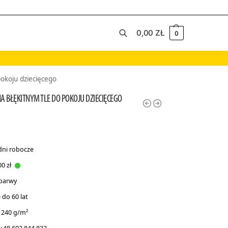
0,00
ZŁ
0
Szukaj
okoju dziecięcego
 BŁĘKITNYM TLE DO POKOJU DZIECIĘCEGO
dni robocze
0 zł
 barwy
do 60 lat
 240 g/m²