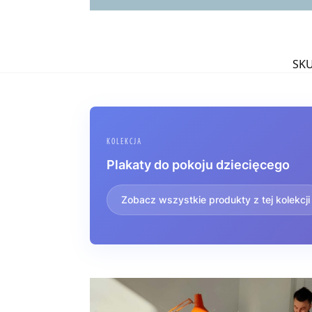
SK
KOLEKCJA
Plakaty do pokoju dziecięcego
Zobacz wszystkie produkty z tej kolekcji