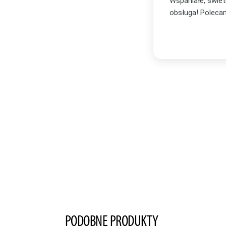
bór oraz profesjonalna i bardzo miła
Zakupiłam plakat
zachwycona i wi
Serdecznie po
PODOBNE PRODUKTY