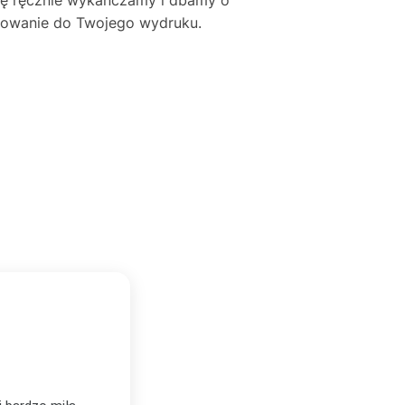
asowanie do Twojego wydruku.
BEATA KOZDROŃ
★★★★★
BK
Zweryfikowany zakup