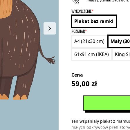
Masz pytania? Zadzwoń:
WYKOŃCZENIE
*
Plakat bez ramki
ROZMIAR
*
A4 (21x30 cm)
Mały (3
61x91 cm (IKEA)
King S
Cena
59,00
zł
Ten wspaniały plakat z mamu
małych odkrywców prehistoryc