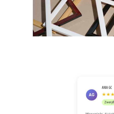
ANETA R
★★
AR
Zweryf