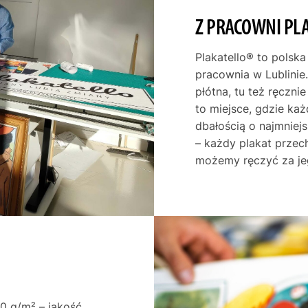
Z PRACOWNI PL
Plakatello® to polska
pracownia w Lublinie.
płótna, tu też ręczni
to miejsce, gdzie ka
dbałością o najmniej
– każdy plakat przec
możemy ręczyć za je
0 g/m² – jakość