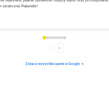
... mąż mi podpowiedział, że to będzie lepsze na prezent niż pocz
em, że nie ostatni mój zakup, bo już mam plan na te plakaty w s
lecam, też jeżeli chodzi o kontakt. Elastyczność i zaufanie
‹
›
Zobacz wszystkie opinie w Google →