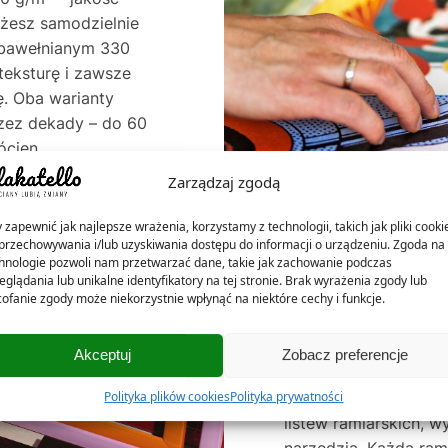
ożesz samodzielnie
e bawełnianym 330
teksturę i zawsze
. Oba warianty
rzez dekady – do 60
ócien.
Zarządzaj zgodą
 zapewnić jak najlepsze wrażenia, korzystamy z technologii, takich jak pliki cooki
przechowywania i/lub uzyskiwania dostępu do informacji o urządzeniu. Zgoda na 
hnologie pozwoli nam przetwarzać dane, takie jak zachowanie podczas
eglądania lub unikalne identyfikatory na tej stronie. Brak wyrażenia zgody lub
ofanie zgody może niekorzystnie wpłynąć na niektóre cechy i funkcje.
NASZE RAMKI – 
Akceptuj
Zobacz preferencje
W Plakatello® ramki 
Polityka plików cookies
Polityka prywatności
listew ramiarskich, w
narzędzia. Każdą ra