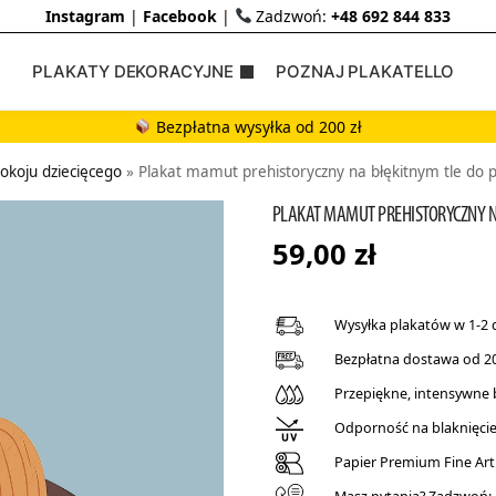
Instagram
|
Facebook
|
Zadzwoń:
+48 692 844 833
PLAKATY DEKORACYJNE
POZNAJ PLAKATELLO
Bezpłatna wysyłka od 200 zł
pokoju dziecięcego
»
Plakat mamut prehistoryczny na błękitnym tle do p
PLAKAT MAMUT PREHISTORYCZNY NA
59,00
zł
Wysyłka plakatów w 1-2 
Bezpłatna dostawa od 20
Przepiękne, intensywne
Odporność na blaknięcie 
Papier Premium Fine Art