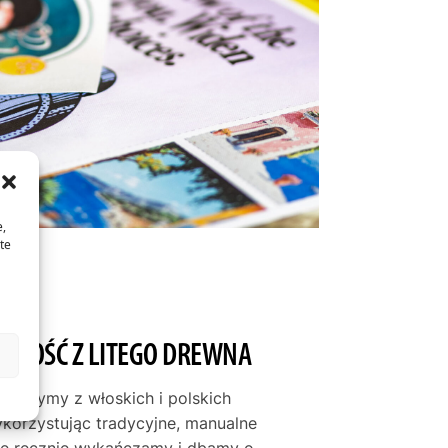
e,
te
JAKOŚĆ Z LITEGO DREWNA
tworzymy z włoskich i polskich
ykorzystując tradycyjne, manualne
mę ręcznie wykańczamy i dbamy o