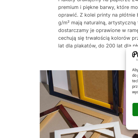
premium i piękne barwy, które m
oprawić. Z kolei printy na płótni
g/m² mają naturalną, artystyczną 
dostarczamy je oprawione w ramę
cechują się trwałością kolorów p
lat dla plakatów, do 200 lat dla pł
Aby
do 
tec
prz
wyc