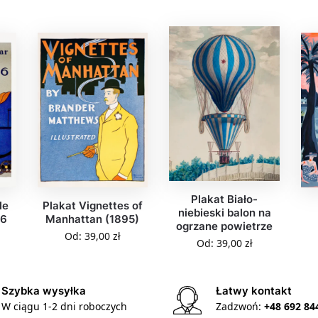
Plakat Biało-
le
Plakat Vignettes of
niebieski balon na
06
Manhattan (1895)
ogrzane powietrze
Od:
39,00
zł
Od:
39,00
zł
Szybka wysyłka
Łatwy kontakt
W ciągu 1-2 dni roboczych
Zadzwoń:
+48 692 84