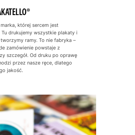
AKATELLO®
 marka, której sercem jest
 Tu drukujemy wszystkie plakaty i
e tworzymy ramy. To nie fabryka –
żde zamówienie powstaje z
szy szczegół. Od druku po oprawę
hodzi przez nasze ręce, dlatego
go jakość.