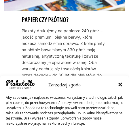
PAPIER CZY PŁÓTNO?
Plakaty drukujemy na papierze 240 g/m² –
jakość premium i piękne barwy, które
możesz samodzielnie oprawić. Z kolei printy
na płótnie bawełnianym 330 g/m² mają
naturalną, artystyczną teksturę i zawsze
dostarczamy je oprawione w ramę. Oba
warianty cechują się trwałością kolorów
przez dekady – do 60 lat dla plakatów, do
200 lat dla płócien.
Zarządzaj zgodą
Aby zapewnić jak najlepsze wrażenia, korzystamy z technologii, takich jak
pliki cookie, do przechowywania i/lub uzyskiwania dostępu do informacji o
urządzeniu. Zgoda na te technologie pozwoli nam przetwarzać dane,
takie jak zachowanie podczas przeglądania lub unikalne identyfikatory na
tej stronie. Brak wyrażenia zgody lub wycofanie zgody może
niekorzystnie wpłynąć na niektóre cechy i funkcje.