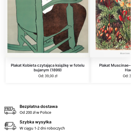
Plakat Kobieta czytająca książkę w fotelu
Plakat Muscinae
bujanym (1899)
Ha
Od:
39,00
zł
Od:
Bezpłatna dostawa
Od 200 zł w Polsce
Szybka wysyłka
W ciągu 1-2 dni roboczych