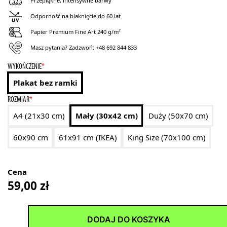
Przepiękne, intensywne barwy
Odporność na blaknięcie do 60 lat
Papier Premium Fine Art 240 g/m²
Masz pytania? Zadzwoń:
+48 692 844 833
WYKOŃCZENIE
*
Plakat bez ramki
ROZMIAR
*
A4 (21x30 cm)
Mały (30x42 cm)
Duży (50x70 cm)
60x90 cm
61x91 cm (IKEA)
King Size (70x100 cm)
Cena
59,00
zł
DODAJ DO KOSZYKA