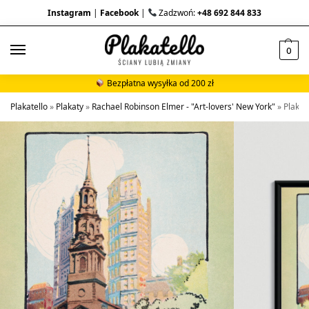
Instagram
|
Facebook
|
Zadzwoń:
+48 692 844 833
0
Bezpłatna wysyłka od 200 zł
Plakatello
»
Plakaty
»
Rachael Robinson Elmer - "Art-lovers' New York"
»
Plakat