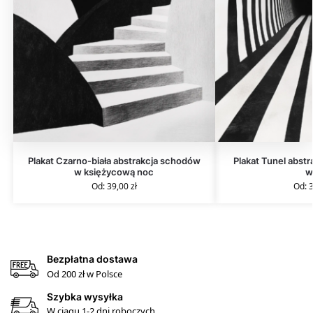
Plakat Czarno-biała abstrakcja schodów
Plakat Tunel abstr
w księżycową noc
w
Od:
39,00
zł
Od:
Bezpłatna dostawa
Od 200 zł w Polsce
Szybka wysyłka
W ciągu 1-2 dni roboczych