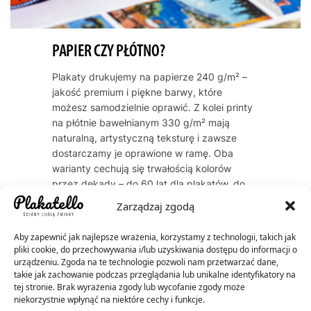
PAPIER CZY PŁÓTNO?
Plakaty drukujemy na papierze 240 g/m² –
jakość premium i piękne barwy, które
możesz samodzielnie oprawić. Z kolei printy
na płótnie bawełnianym 330 g/m² mają
naturalną, artystyczną teksturę i zawsze
dostarczamy je oprawione w ramę. Oba
warianty cechują się trwałością kolorów
przez dekady – do 60 lat dla plakatów, do
200 lat dla płócien.
Zarządzaj zgodą
Aby zapewnić jak najlepsze wrażenia, korzystamy z technologii, takich jak
pliki cookie, do przechowywania i/lub uzyskiwania dostępu do informacji o
urządzeniu. Zgoda na te technologie pozwoli nam przetwarzać dane,
takie jak zachowanie podczas przeglądania lub unikalne identyfikatory na
tej stronie. Brak wyrażenia zgody lub wycofanie zgody może
niekorzystnie wpłynąć na niektóre cechy i funkcje.