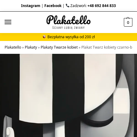
Instagram
|
Facebook
|
Zadzwoń:
+48 692 844 833
0
Bezpłatna wysyłka od 200 zł
Plakatello
»
Plakaty
»
Plakaty Twarze kobiet
»
Plakat Twarz kobiety czarno-biał