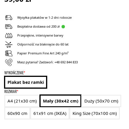
Wysyłka plakatów w 1-2 dni robocze
Bezpłatna dostawa od 200 zł
Przepiękne, intensywne barwy
Odporność na blaknięcie do 60 lat
Papier Premium Fine Art 240 g/m²
Masz pytania? Zadzwoń:
+48 692 844 833
WYKOŃCZENIE
*
Plakat bez ramki
ROZMIAR
*
A4 (21x30 cm)
Mały (30x42 cm)
Duży (50x70 cm)
60x90 cm
61x91 cm (IKEA)
King Size (70x100 cm)