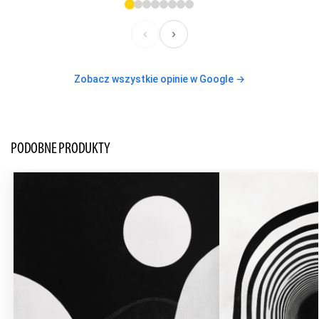
‹
›
Zobacz wszystkie opinie w Google →
PODOBNE PRODUKTY