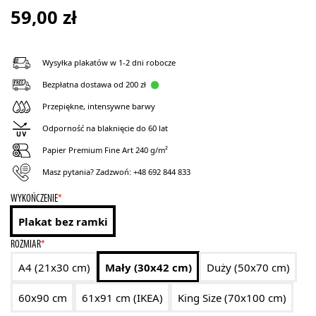
59,00
zł
Wysyłka plakatów w 1-2 dni robocze
Bezpłatna dostawa od 200 zł
Przepiękne, intensywne barwy
Odporność na blaknięcie do 60 lat
Papier Premium Fine Art 240 g/m²
Masz pytania? Zadzwoń:
+48 692 844 833
WYKOŃCZENIE
*
Plakat bez ramki
ROZMIAR
*
A4 (21x30 cm)
Mały (30x42 cm)
Duży (50x70 cm)
60x90 cm
61x91 cm (IKEA)
King Size (70x100 cm)