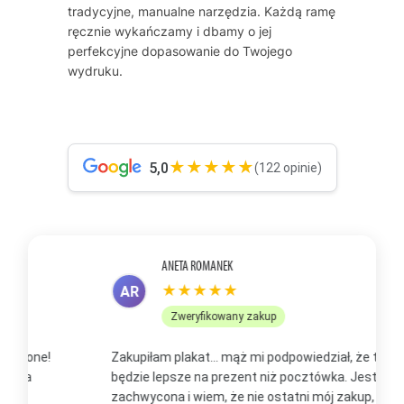
tradycyjne, manualne narzędzia. Każdą ramę
ręcznie wykańczamy i dbamy o jej
perfekcyjne dopasowanie do Twojego
wydruku.
★★★★★
5,0
(122 opinie)
ANETA ROMANEK
★★★★★
AR
Zweryfikowany zakup
Zakupiłam plakat... mąż mi podpowiedział, że to
Z
będzie lepsze na prezent niż pocztówka. Jestem
p
zachwycona i wiem, że nie ostatni mój zakup, bo już
b