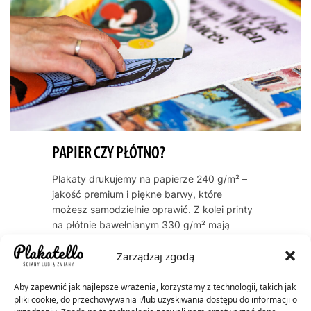
PAPIER CZY PŁÓTNO?
Plakaty drukujemy na papierze 240 g/m² –
jakość premium i piękne barwy, które
możesz samodzielnie oprawić. Z kolei printy
na płótnie bawełnianym 330 g/m² mają
naturalną, artystyczną teksturę i zawsze
Zarządzaj zgodą
dostarczamy je oprawione w ramę. Oba
warianty cechują się trwałością kolorów
przez dekady – do 60 lat dla plakatów, do
Aby zapewnić jak najlepsze wrażenia, korzystamy z technologii, takich jak
pliki cookie, do przechowywania i/lub uzyskiwania dostępu do informacji o
200 lat dla płócien.