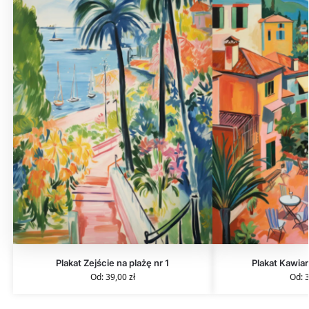
Plakat Zejście na plażę nr 1
Plakat Kawiar
Od:
39,00
zł
Od: