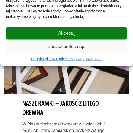
urządzeniu. Zgoda na te technologie pozwoli nam przetwarzać dane,
takie jak zachowanie podczas przeglądania lub unikalne identyfikatory na
tej stronie. Brak wyrażenia zgody lub wycofanie zgody może
niekorzystnie wpłynąć na niektóre cechy i funkcje.
Akceptuj
Zobacz preferencje
Polityka plików cookies
Polityka prywatności
NASZE RAMKI – JAKOŚĆ Z LITEGO
DREWNA
W Plakatello® ramki tworzymy z włoskich i
polskich listew ramiarskich, wykorzystując