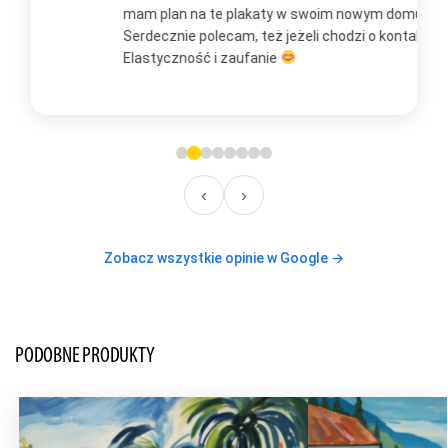
mam plan na te plakaty w swoim nowym domu
t
Serdecznie polecam, też jeżeli chodzi o kontakt.
m
Elastyczność i zaufanie
w
O
‹
›
Zobacz wszystkie opinie w Google →
PODOBNE PRODUKTY