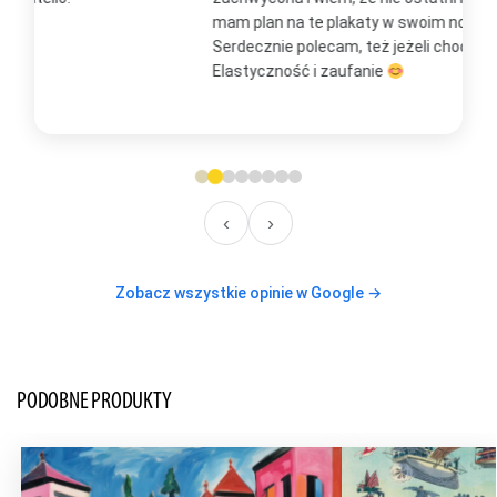
mam plan na te plakaty w swoim nowym domu
t
Serdecznie polecam, też jeżeli chodzi o kontakt.
m
Elastyczność i zaufanie
w
O
‹
›
Zobacz wszystkie opinie w Google →
PODOBNE PRODUKTY