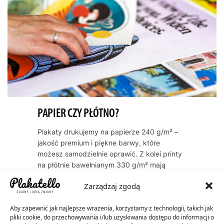
PAPIER CZY PŁÓTNO?
Plakaty drukujemy na papierze 240 g/m² –
jakość premium i piękne barwy, które
możesz samodzielnie oprawić. Z kolei printy
na płótnie bawełnianym 330 g/m² mają
naturalną, artystyczną teksturę i zawsze
Zarządzaj zgodą
dostarczamy je oprawione w ramę. Oba
warianty cechują się trwałością kolorów
Aby zapewnić jak najlepsze wrażenia, korzystamy z technologii, takich jak
przez dekady – do 60 lat dla plakatów, do
pliki cookie, do przechowywania i/lub uzyskiwania dostępu do informacji o
200 lat dla płócien.