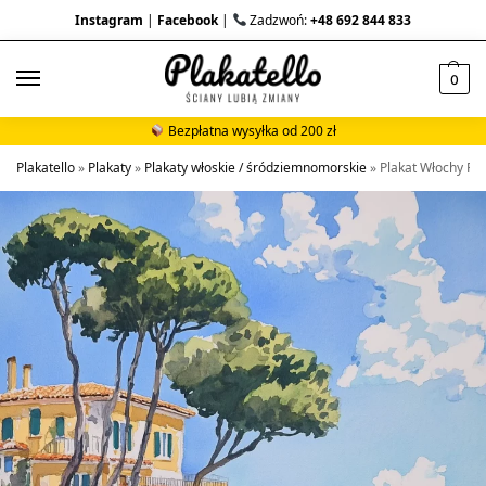
Instagram
|
Facebook
|
Zadzwoń:
+48 692 844 833
0
Bezpłatna wysyłka od 200 zł
Plakatello
»
Plakaty
»
Plakaty włoskie / śródziemnomorskie
»
Plakat Włochy P