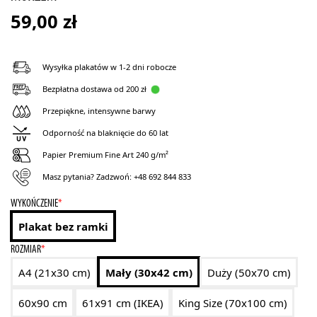
59,00
zł
Wysyłka plakatów w 1-2 dni robocze
Bezpłatna dostawa od 200 zł
Przepiękne, intensywne barwy
Odporność na blaknięcie do 60 lat
Papier Premium Fine Art 240 g/m²
Masz pytania? Zadzwoń:
+48 692 844 833
WYKOŃCZENIE
*
Plakat bez ramki
ROZMIAR
*
A4 (21x30 cm)
Mały (30x42 cm)
Duży (50x70 cm)
60x90 cm
61x91 cm (IKEA)
King Size (70x100 cm)