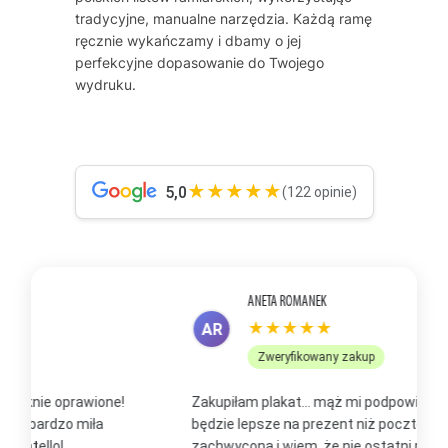
tradycyjne, manualne narzędzia. Każdą ramę
ręcznie wykańczamy i dbamy o jej
perfekcyjne dopasowanie do Twojego
wydruku.
★★★★★
5,0
(122 opinie)
ANETA ROMANEK
★★★★★
AR
Zweryfikowany zakup
Zakupiłam plakat... mąż mi podpowiedział, że to
Z
będzie lepsze na prezent niż pocztówka. Jestem
p
zachwycona i wiem, że nie ostatni mój zakup, bo już
b